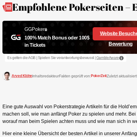
Empfohlene Pokerseiten – E
GGPoker
Website Besuch
100% Match Bonus oder 100$
Bewertung
in Tickets
Es gelten die AGB | Spielen Sie verantwortungsbewusst |
GambleAware
Arved Klöhn
PokerZeit
Inhaltsredakteur
Fakten geprüft von:
Zuletzt aktualisier
Eine gute Auswahl von Pokerstrategie Artikeln für die Hold’em
machen soll, wie man anfängt Poker zu spielen und mehr. Bei
worauf man beim Spielen achten muss und wie man sich in we
Hier eine kleine Übersicht der besten Artikel in unserer Anfän