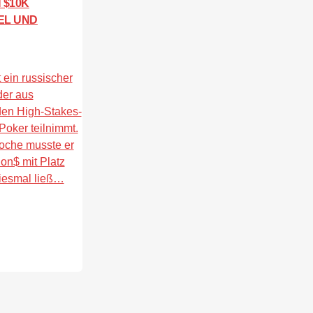
 $10K
TEL UND
 ein russischer
der aus
den High-Stakes-
Poker teilnimmt.
oche musste er
on$ mit Platz
iesmal ließ…