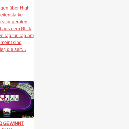
gen über High
eitenstarke
eator geraten
ht aus dem Blick,
r Tag für Tag am
emeint sind
der, die seit…
O GEWINNT