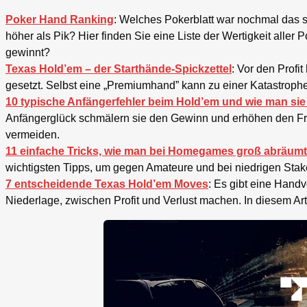
Poker Hand Ranking
: Welches Pokerblatt war nochmal das s
höher als Pik? Hier finden Sie eine Liste der Wertigkeit aller
gewinnt?
Texas Hold’em – der Starthände-Spickzettel
: Vor den Profi
gesetzt. Selbst eine „Premiumhand” kann zu einer Katastrophe 
10 typische Anfängerfehler beim Hold’em und wie man sie
Anfängerglück schmälern sie den Gewinn und erhöhen den Frust
vermeiden.
11 einfache Tricks, wie man bei Homegames groß abräumt
wichtigsten Tipps, um gegen Amateure und bei niedrigen Sta
7 entscheidende Texas Hold’em Moves
: Es gibt eine Hand
Niederlage, zwischen Profit und Verlust machen. In diesem Arti