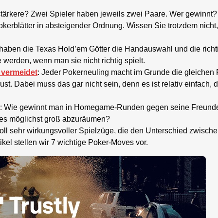
tärkere? Zwei Spieler haben jeweils zwei Paare. Wer gewinnt?
 Pokerblätter in absteigender Ordnung. Wissen Sie trotzdem nich
t haben die Texas Hold’em Götter die Handauswahl und die rich
werden, wenn man sie nicht richtig spielt.
 vermeidet
: Jeder Pokerneuling macht im Grunde die gleichen F
. Dabei muss das gar nicht sein, denn es ist relativ einfach, d
: Wie gewinnt man in Homegame-Runden gegen seine Freunde
kes möglichst groß abzuräumen?
voll sehr wirkungsvoller Spielzüge, die den Unterschied zwisch
kel stellen wir 7 wichtige Poker-Moves vor.