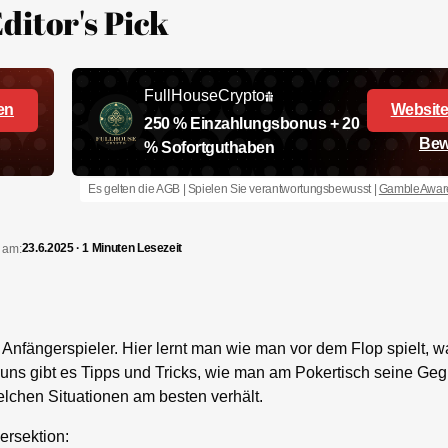
ditor's Pick
FullHouseCrypto
en
Websit
250 % Einzahlungsbonus + 20
Bew
% Sofortguthaben
Es gelten die AGB | Spielen Sie verantwortungsbewusst |
GambleAwar
23.6.2025 · 1 Minuten Lesezeit
t am:
 Anfängerspieler. Hier lernt man wie man vor dem Flop spielt, 
 uns gibt es Tipps und Tricks, wie man am Pokertisch seine Ge
lchen Situationen am besten verhält.
gersektion: