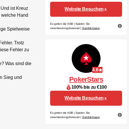
 Und ist Kreuz
Website Besuchen
t, welche Hand
Es gelten die AGB | Spielen Sie
tige Spielweise
verantwortungsbewusst |
GambleAware
ehler. Trotz
iese Fehler zu
? Was sind die
4.6
en Sieg und
PokerStars
100% bis zu €100
Website Besuchen
Es gelten die AGB | Spielen Sie
verantwortungsbewusst |
GambleAware