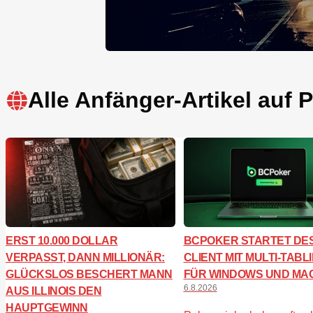
Alle Anfänger-Artikel auf 
ERST 10.000 DOLLAR
BCPOKER STARTET DE
VERPASST, DANN MILLIONÄR:
CLIENT MIT MULTI-TABL
GLÜCKSLOS BESCHERT MANN
FÜR WINDOWS UND MA
6.8.2026
AUS ILLINOIS DEN
HAUPTGEWINN