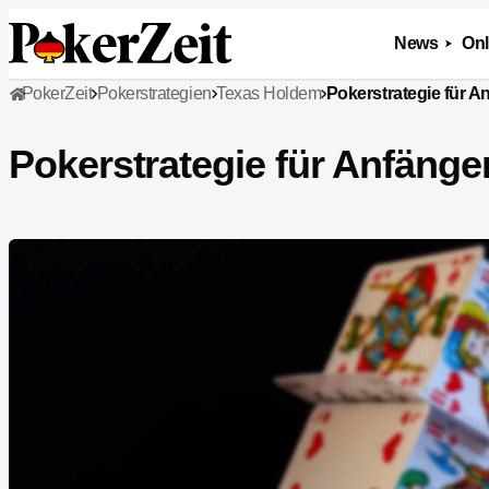
News
Onl
PokerZeit
Pokerstrategien
Texas Holdem
Pokerstrategie für A
Pokerstrategie für Anfänger