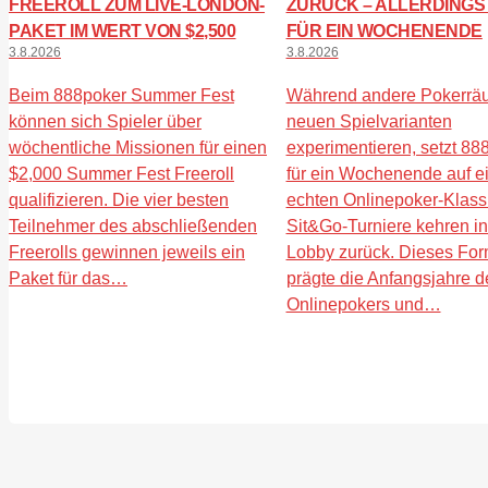
FREEROLL ZUM LIVE-LONDON-
ZURÜCK – ALLERDINGS
PAKET IM WERT VON $2,500
FÜR EIN WOCHENENDE
3.8.2026
3.8.2026
Beim 888poker Summer Fest
Während andere Pokerrä
können sich Spieler über
neuen Spielvarianten
wöchentliche Missionen für einen
experimentieren, setzt 88
$2,000 Summer Fest Freeroll
für ein Wochenende auf e
qualifizieren. Die vier besten
echten Onlinepoker-Klassi
Teilnehmer des abschließenden
Sit&Go-Turniere kehren in
Freerolls gewinnen jeweils ein
Lobby zurück. Dieses For
Paket für das…
prägte die Anfangsjahre d
Onlinepokers und…