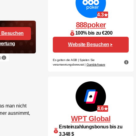
4.3
888poker
100% bis zu €200
e Besuchen
ertung
Website Besuchen
e
Es gelten die AGB | Spielen Sie
verantwortungsbewusst |
GambleAware
was man nicht
4.6
gner ausnimmt,
WPT Global
Ersteinzahlungsbonus bis zu
3.348 $