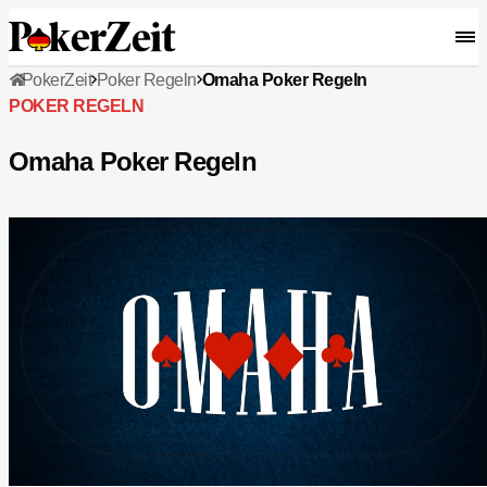
PokerZeit
Poker Regeln
Omaha Poker Regeln
POKER REGELN
Omaha Poker Regeln