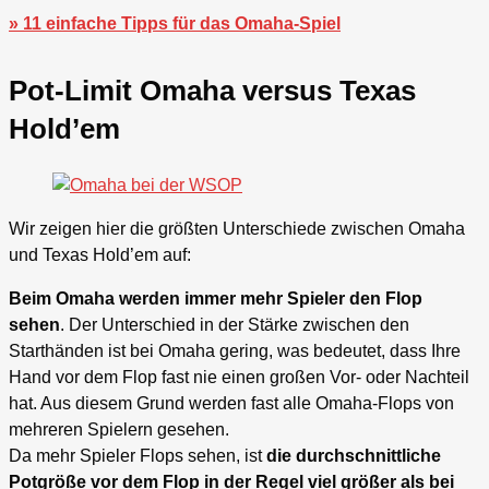
» 11 einfache Tipps für das Omaha-Spiel
Pot-Limit Omaha versus Texas
Hold’em
Wir zeigen hier die größten Unterschiede zwischen Omaha
und Texas Hold’em auf:
Beim Omaha werden immer mehr Spieler den Flop
sehen
. Der Unterschied in der Stärke zwischen den
Starthänden ist bei Omaha gering, was bedeutet, dass Ihre
Hand vor dem Flop fast nie einen großen Vor- oder Nachteil
hat. Aus diesem Grund werden fast alle Omaha-Flops von
mehreren Spielern gesehen.
Da mehr Spieler Flops sehen, ist
die durchschnittliche
Potgröße vor dem Flop in der Regel viel größer als bei