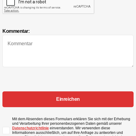
Kommentar:
Mit dem Absenden dieses Formulars erklären Sie sich mit der Erhebung
und Verarbeitung Ihrer personenbezogenen Daten gemäß unserer
Datenschutzrichtlinie
einverstanden. Wir verwenden diese
Informationen ausschließlich, um auf Ihre Anfrage zu antworten und