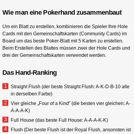
Wie man eine Pokerhand zusammenbaut
Um ein Blatt zu erstellen, kombinieren die Spieler Ihre Hole
Cards mit den Gemeinschaftskarten (Community Cards) im
Board um das beste Poker-Blatt mit 5 Karten zu erstellen.
Beim Erstellen des Blattes müssen zwei der Hole Cards und
drei der Gemeinschaftskarten verwendet werden.
Das Hand-Ranking
Straight Flush (der beste Straight Flush: A-K-D-B-10 alle
in derselben Farbe)
Vier gleiche „Four of a Kind” (die besten vier gleichen: A-
A-A-A-K)
Full House (das beste Full House: A-A-A-K-K)
Flush (Der beste Flush ist der Royal Flush, ansonsten ist