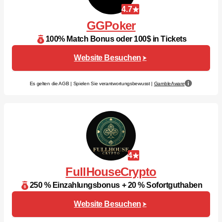
4.7
GGPoker
100% Match Bonus oder 100$ in Tickets
Website Besuchen
Es gelten die AGB | Spielen Sie verantwortungsbewusst |
GambleAware
4
FullHouseCrypto
250 % Einzahlungsbonus + 20 % Sofortguthaben
Website Besuchen