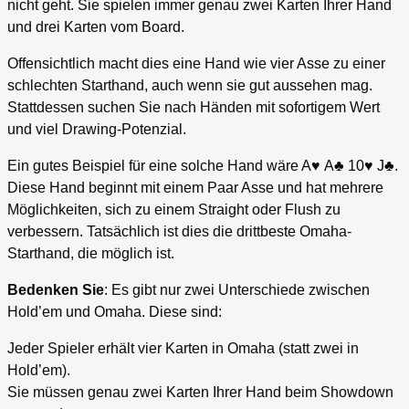
nicht geht. Sie spielen immer genau zwei Karten Ihrer Hand
und drei Karten vom Board.
Offensichtlich macht dies eine Hand wie vier Asse zu einer
schlechten Starthand, auch wenn sie gut aussehen mag.
Stattdessen suchen Sie nach Händen mit sofortigem Wert
und viel Drawing-Potenzial.
Ein gutes Beispiel für eine solche Hand wäre A♥ A♣ 10♥ J♣.
Diese Hand beginnt mit einem Paar Asse und hat mehrere
Möglichkeiten, sich zu einem Straight oder Flush zu
verbessern. Tatsächlich ist dies die drittbeste Omaha-
Starthand, die möglich ist.
Bedenken Sie
: Es gibt nur zwei Unterschiede zwischen
Hold’em und Omaha. Diese sind:
Jeder Spieler erhält vier Karten in Omaha (statt zwei in
Hold’em).
Sie müssen genau zwei Karten Ihrer Hand beim Showdown