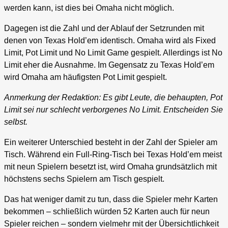
werden kann, ist dies bei Omaha nicht möglich.
Dagegen ist die Zahl und der Ablauf der Setzrunden mit
denen von Texas Hold’em identisch. Omaha wird als Fixed
Limit, Pot Limit und No Limit Game gespielt. Allerdings ist No
Limit eher die Ausnahme. Im Gegensatz zu Texas Hold’em
wird Omaha am häufigsten Pot Limit gespielt.
Anmerkung der Redaktion: Es gibt Leute, die behaupten, Pot
Limit sei nur schlecht verborgenes No Limit. Entscheiden Sie
selbst.
Ein weiterer Unterschied besteht in der Zahl der Spieler am
Tisch. Während ein Full-Ring-Tisch bei Texas Hold’em meist
mit neun Spielern besetzt ist, wird Omaha grundsätzlich mit
höchstens sechs Spielern am Tisch gespielt.
Das hat weniger damit zu tun, dass die Spieler mehr Karten
bekommen – schließlich würden 52 Karten auch für neun
Spieler reichen – sondern vielmehr mit der Übersichtlichkeit