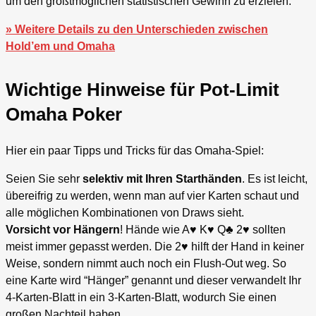
um den größtmöglichen statistischen Gewinn zu erzielen.
» Weitere Details zu den Unterschieden zwischen
Hold’em und Omaha
Wichtige Hinweise für Pot-Limit
Omaha Poker
Hier ein paar Tipps und Tricks für das Omaha-Spiel:
Seien Sie sehr
selektiv mit Ihren Starthänden
. Es ist leicht,
übereifrig zu werden, wenn man auf vier Karten schaut und
alle möglichen Kombinationen von Draws sieht.
Vorsicht vor Hängern
! Hände wie A♥ K♥ Q♣ 2♥ sollten
meist immer gepasst werden. Die 2♥ hilft der Hand in keiner
Weise, sondern nimmt auch noch ein Flush-Out weg. So
eine Karte wird “Hänger” genannt und dieser verwandelt Ihr
4-Karten-Blatt in ein 3-Karten-Blatt, wodurch Sie einen
großen Nachteil haben.