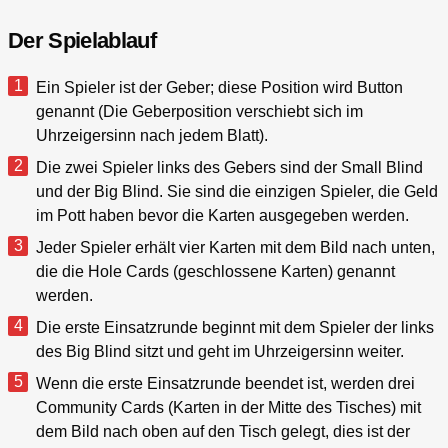
Der Spielablauf
Ein Spieler ist der Geber; diese Position wird Button
genannt (Die Geberposition verschiebt sich im
Uhrzeigersinn nach jedem Blatt).
Die zwei Spieler links des Gebers sind der Small Blind
und der Big Blind. Sie sind die einzigen Spieler, die Geld
im Pott haben bevor die Karten ausgegeben werden.
Jeder Spieler erhält vier Karten mit dem Bild nach unten,
die die Hole Cards (geschlossene Karten) genannt
werden.
Die erste Einsatzrunde beginnt mit dem Spieler der links
des Big Blind sitzt und geht im Uhrzeigersinn weiter.
Wenn die erste Einsatzrunde beendet ist, werden drei
Community Cards (Karten in der Mitte des Tisches) mit
dem Bild nach oben auf den Tisch gelegt, dies ist der