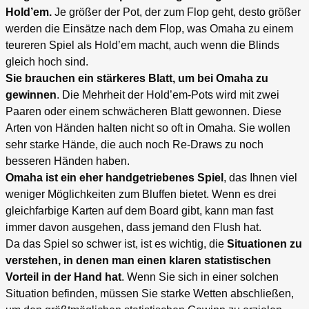
Hold’em.
Je größer der Pot, der zum Flop geht, desto größer
werden die Einsätze nach dem Flop, was Omaha zu einem
teureren Spiel als Hold’em macht, auch wenn die Blinds
gleich hoch sind.
Sie brauchen ein stärkeres Blatt, um bei Omaha zu
gewinnen
. Die Mehrheit der Hold’em-Pots wird mit zwei
Paaren oder einem schwächeren Blatt gewonnen. Diese
Arten von Händen halten nicht so oft in Omaha. Sie wollen
sehr starke Hände, die auch noch Re-Draws zu noch
besseren Händen haben.
Omaha ist ein eher handgetriebenes Spiel
, das Ihnen viel
weniger Möglichkeiten zum Bluffen bietet. Wenn es drei
gleichfarbige Karten auf dem Board gibt, kann man fast
immer davon ausgehen, dass jemand den Flush hat.
Da das Spiel so schwer ist, ist es wichtig, die
Situationen zu
verstehen, in denen man einen klaren statistischen
Vorteil in der Hand hat
. Wenn Sie sich in einer solchen
Situation befinden, müssen Sie starke Wetten abschließen,