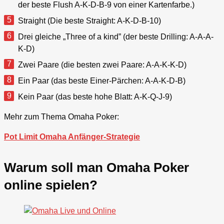
der beste Flush A-K-D-B-9 von einer Kartenfarbe.)
Straight (Die beste Straight: A-K-D-B-10)
Drei gleiche „Three of a kind” (der beste Drilling: A-A-A-
K-D)
Zwei Paare (die besten zwei Paare: A-A-K-K-D)
Ein Paar (das beste Einer-Pärchen: A-A-K-D-B)
Kein Paar (das beste hohe Blatt: A-K-Q-J-9)
Mehr zum Thema Omaha Poker:
Pot Limit Omaha Anfänger-Strategie
Warum soll man Omaha Poker
online spielen?