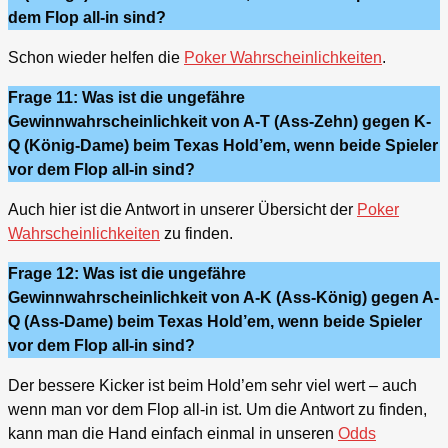
dem Flop all-in sind?
Schon wieder helfen die
Poker Wahrscheinlichkeiten
.
Frage 11: Was ist die ungefähre
Gewinnwahrscheinlichkeit von A-T (Ass-Zehn) gegen K-
Q (König-Dame) beim Texas Hold’em, wenn beide Spieler
vor dem Flop all-in sind?
Auch hier ist die Antwort in unserer Übersicht der
Poker
Wahrscheinlichkeiten
zu finden.
Frage 12: Was ist die ungefähre
Gewinnwahrscheinlichkeit von A-K (Ass-König) gegen A-
Q (Ass-Dame) beim Texas Hold’em, wenn beide Spieler
vor dem Flop all-in sind?
Der bessere Kicker ist beim Hold’em sehr viel wert – auch
wenn man vor dem Flop all-in ist. Um die Antwort zu finden,
kann man die Hand einfach einmal in unseren
Odds