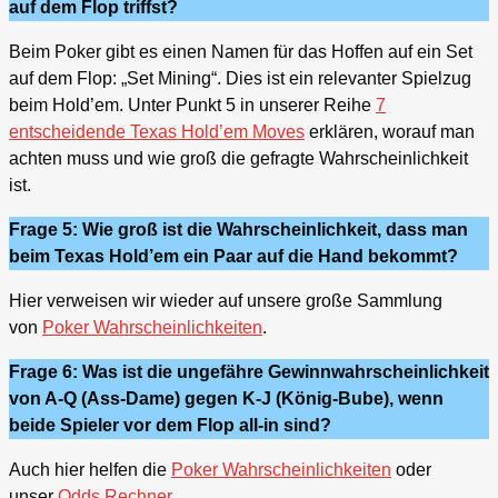
auf dem Flop triffst?
Beim Poker gibt es einen Namen für das Hoffen auf ein Set
auf dem Flop: „Set Mining“. Dies ist ein relevanter Spielzug
beim Hold’em. Unter Punkt 5 in unserer Reihe
7
entscheidende Texas Hold’em Moves
erklären, worauf man
achten muss und wie groß die gefragte Wahrscheinlichkeit
ist.
Frage 5: Wie groß ist die Wahrscheinlichkeit, dass man
beim Texas Hold’em ein Paar auf die Hand bekommt?
Hier verweisen wir wieder auf unsere große Sammlung
von
Poker Wahrscheinlichkeiten
.
Frage 6: Was ist die ungefähre Gewinnwahrscheinlichkeit
von A-Q (Ass-Dame) gegen K-J (König-Bube), wenn
beide Spieler vor dem Flop all-in sind?
Auch hier helfen die
Poker Wahrscheinlichkeiten
oder
unser
Odds Rechner
.