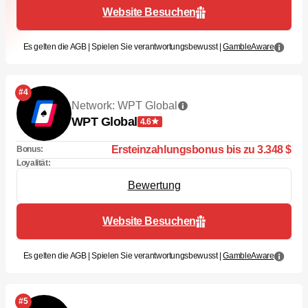
Website Besuchen
Es gelten die AGB | Spielen Sie verantwortungsbewusst |
GambleAware
#4
Network: WPT Global
WPT Global
4.6
Ersteinzahlungsbonus bis zu 3.348 $
Bonus:
Loyalität:
Bewertung
Website Besuchen
Es gelten die AGB | Spielen Sie verantwortungsbewusst |
GambleAware
#5