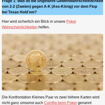
Frage 1: Was ist die ungefähre Gewinnwahrscheinlichkeit
von 2-2 (Zweien) gegen A-K (Ass-König) vor dem Flop
bei Texas Hold’em?
Hier wird sicherlich ein Blick in unsere
Poker
Wahrscheinlichkeiten
helfen.
Die Konfrontation Kleines Paar vs zwei höhere Karten wird
nicht ganz umsonst auch
Coinflip beim Poker
genannt