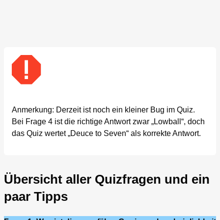
Anmerkung: Derzeit ist noch ein kleiner Bug im Quiz.
Bei Frage 4 ist die richtige Antwort zwar „Lowball“, doch
das Quiz wertet „Deuce to Seven“ als korrekte Antwort.
Übersicht aller Quizfragen und ein
paar Tipps