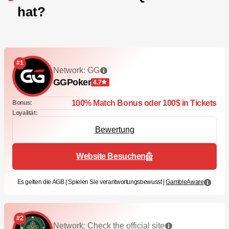
hat?
#1
Network: GG
GGPoker
4.7
100% Match Bonus oder 100$ in Tickets
Bonus:
Loyalität:
Bewertung
Website Besuchen
Es gelten die AGB | Spielen Sie verantwortungsbewusst |
GambleAware
#2
Network: Check the official site