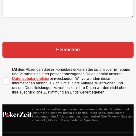
Mit dem Absenden dieses Formulars erklären Sie sich mit der Erhebung
und Verarbeitung Ihrer personenbezogenen Daten gemäß unserer
Datenschutzrichtlinie
einverstanden. Wir verwenden diese
Informationen ausschließlich, um auf Ihre Anfrage zu antworten und
unsere Dienstleistungen zu verbessern. Ihre Daten werden nicht ohne
Ihre ausdrückliche Zustimmung an Dritte weitergegeben.
PokerZeit der weltweit größte und vertrauenswürdigste Ratgeber rund
ums Online-Poker. Wir bieten die besten Poker-Deals, ausführliche
Bewertungen der Anbieter und die besten Artikel über Poker im Netz an.
PokerZeit gibt es in 23 verchiedenen Sprachen.