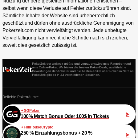
Nutzung der bereitgestellten Informationen entstehen –
selbst wenn diese Verluste auf Fehler zurückzuführen sind.
Sämtliche Inhalte der Website sind urheberrechtlich
geschützt und dürfen ohne ausdrückliche Genehmigung von
Pokerzeit.com nicht vervielfältigt werden. Jede unbefugte
Vervielfältigung kann rechtliche Schritte nach sich ziehen,
soweit dies gesetzlich zulässig ist.
PokerZeit der weltweit größte und vertrauenswürdigste Ratgeber rund
ums Online-Poker. Wir bieten die besten Poker-Deals, ausführliche
Bewertungen der Anbieter und die besten Artikel über Poker im Netz an.
PokerZeit gibt es in 23 verchiedenen Sprachen.
Beliebte Pokerräume:
GGPoker
100% Match Bonus Oder 100$ In Tickets
FullHouseCrypto
250 % Einzahlungsbonus + 20 %