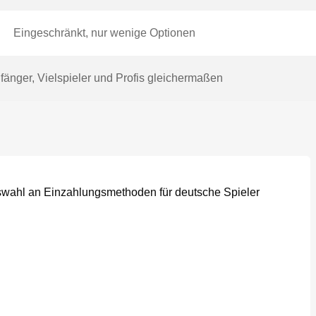
Eingeschränkt, nur wenige Optionen
fänger, Vielspieler und Profis gleichermaßen
swahl an Einzahlungsmethoden für deutsche Spieler