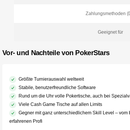
Zahlungsmethoden (
Geeignet für
Vor- und Nachteile von PokerStars
Größte Turnierauswahl weltweit
Stabile, benutzerfreundliche Software
Rund um die Uhr volle Pokertische, auch bei Spezialv
Viele Cash Game Tische auf allen Limits
Gegner mit ganz unterschiedlichem Skill Level – vom 
erfahrenen Profi