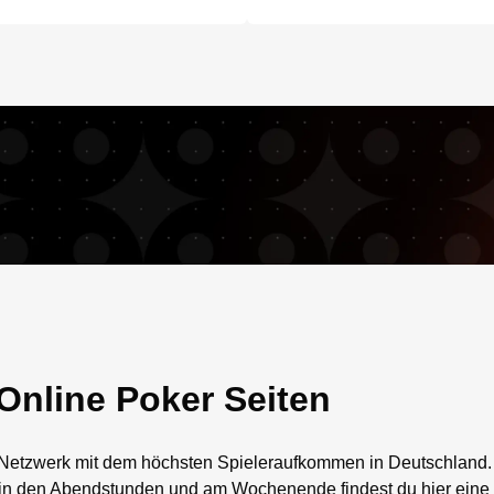
 Online Poker Seiten
Netzwerk mit dem höchsten Spieleraufkommen in Deutschland. E
s in den Abendstunden und am Wochenende findest du hier eine