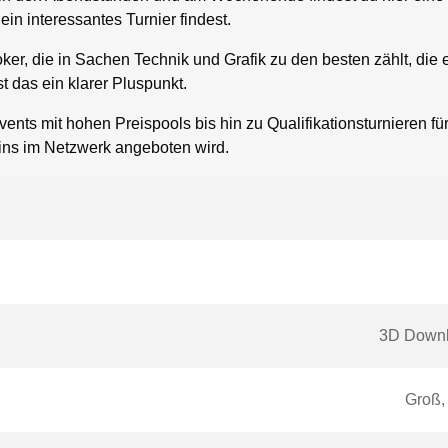
ein interessantes Turnier findest.
er, die in Sachen Technik und Grafik zu den besten zählt, die e
 das ein klarer Pluspunkt.
ts mit hohen Preispools bis hin zu Qualifikationsturnieren für 
ins im Netzwerk angeboten wird.
3D Downlo
Groß, 