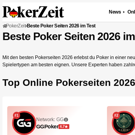
News
Onl
PokerZeit
Beste Poker Seiten 2026 im Test
Beste Poker Seiten 2026 im
Mit den besten Pokerseiten 2026 erlebst du Poker in einer neu
Spielertypen am besten eignen. Unsere Experten haben zahlre
Top Online Pokerseiten 2026
#1
#2
Network: GG
GGPoker
4.7