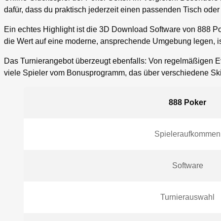
dafür, dass du praktisch jederzeit einen passenden Tisch oder 
Ein echtes Highlight ist die 3D Download Software von 888 Pok
die Wert auf eine moderne, ansprechende Umgebung legen, ist
Das Turnierangebot überzeugt ebenfalls: Von regelmäßigen Even
viele Spieler vom Bonusprogramm, das über verschiedene Sk
888 Poker
Spieleraufkommen
Software
Turnierauswahl