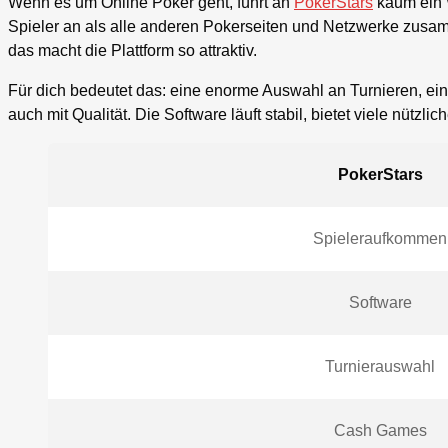
Wenn es um Online Poker geht, führt an
PokerStars
kaum ein W
Spieler an als alle anderen Pokerseiten und Netzwerke zusa
das macht die Plattform so attraktiv.
Für dich bedeutet das: eine enorme Auswahl an Turnieren, ei
auch mit Qualität. Die Software läuft stabil, bietet viele nütz
PokerStars
Spieleraufkommen
Software
Turnierauswahl
Cash Games