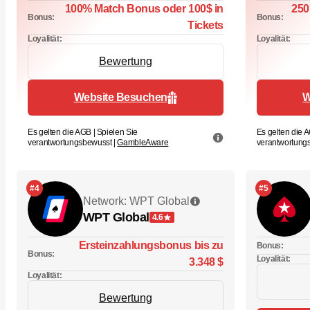
100% Match Bonus oder 100$ in
250
Bonus:
Bonus:
Tickets
Loyalität:
Loyalität:
Bewertung
Website Besuchen
W
Es gelten die AGB | Spielen Sie
Es gelten die A
verantwortungsbewusst |
GambleAware
verantwortung
#4
#5
Network: WPT Global
WPT Global
4.6
Ersteinzahlungsbonus bis zu
Bonus:
Bonus:
Loyalität:
3.348 $
Loyalität:
Bewertung