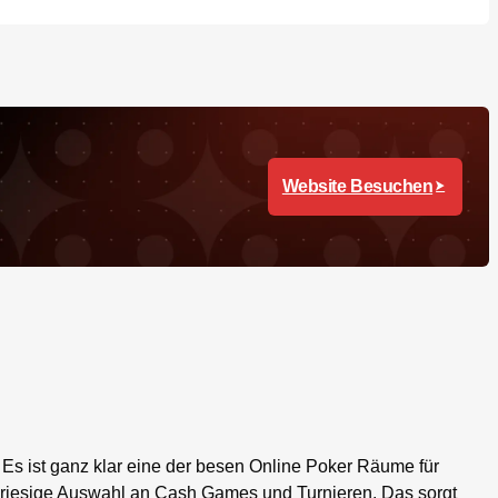
Website Besuchen
s ist ganz klar eine der besen Online Poker Räume für
 riesige Auswahl an Cash Games und Turnieren. Das sorgt