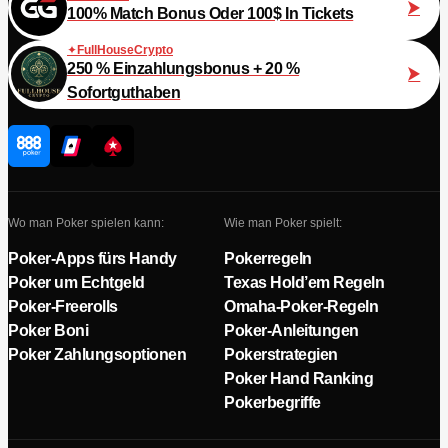
100% Match Bonus Oder 100$ In Tickets
FullHouseCrypto
250 % Einzahlungsbonus + 20 %
Sofortguthaben
Wo man Poker spielen kann:
Wie man Poker spielt:
Poker-Apps fürs Handy
Pokerregeln
Poker um Echtgeld
Texas Hold’em Regeln
Poker-Freerolls
Omaha-Poker-Regeln
Poker Boni
Poker-Anleitungen
Poker Zahlungsoptionen
Pokerstrategien
Poker Hand Ranking
Pokerbegriffe