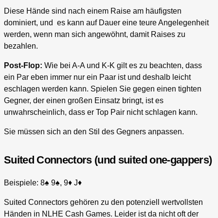
Diese Hände sind nach einem Raise am häufigsten
dominiert, und es kann auf Dauer eine teure Angelegenheit
werden, wenn man sich angewöhnt, damit Raises zu
bezahlen.
Post-Flop:
Wie bei A-A und K-K gilt es zu beachten, dass
ein Par eben immer nur ein Paar ist und deshalb leicht
eschlagen werden kann. Spielen Sie gegen einen tighten
Gegner, der einen großen Einsatz bringt, ist es
unwahrscheinlich, dass er Top Pair nicht schlagen kann.
Sie müssen sich an den Stil des Gegners anpassen.
Suited Connectors (und suited one-gappers)
Beispiele: 8♠ 9♠, 9♦ J♦
Suited Connectors gehören zu den potenziell wertvollsten
Händen in NLHE Cash Games. Leider ist da nicht oft der