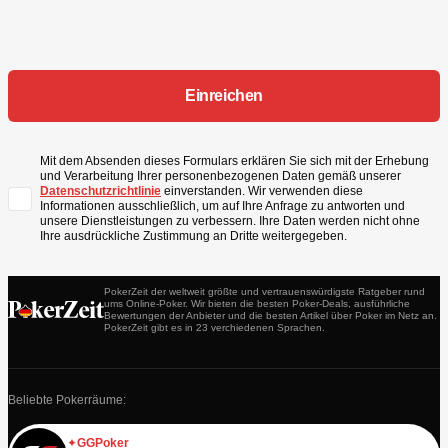
Mit dem Absenden dieses Formulars erklären Sie sich mit der Erhebung
und Verarbeitung Ihrer personenbezogenen Daten gemäß unserer
Datenschutzrichtlinie
einverstanden. Wir verwenden diese
Informationen ausschließlich, um auf Ihre Anfrage zu antworten und
unsere Dienstleistungen zu verbessern. Ihre Daten werden nicht ohne
Ihre ausdrückliche Zustimmung an Dritte weitergegeben.
PokerZeit der weltweit größte und vertrauenswürdigste Ratgeber rund
ums Online-Poker. Wir bieten die besten Poker-Deals, ausführliche
Bewertungen der Anbieter und die besten Artikel über Poker im Netz an.
PokerZeit gibt es in 23 verchiedenen Sprachen.
Beliebte Pokerräume:
GGPoker