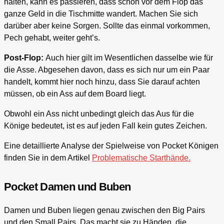
halten, kann es passieren, dass schon vor dem Flop das
ganze Geld in die Tischmitte wandert. Machen Sie sich
darüber aber keine Sorgen. Sollte das einmal vorkommen,
Pech gehabt, weiter geht’s.
Post-Flop:
Auch hier gilt im Wesentlichen dasselbe wie für
die Asse. Abgesehen davon, dass es sich nur um ein Paar
handelt, kommt hier noch hinzu, dass Sie darauf achten
müssen, ob ein Ass auf dem Board liegt.
Obwohl ein Ass nicht unbedingt gleich das Aus für die
Könige bedeutet, ist es auf jeden Fall kein gutes Zeichen.
Eine detaillierte Analyse der Spielweise von Pocket Königen
finden Sie in dem Artikel
Problematische Starthände.
Pocket Damen und Buben
Damen und Buben liegen genau zwischen den Big Pairs
und den Small Pairs. Das macht sie zu Händen, die