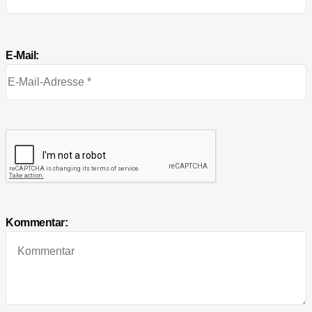
E-Mail:
Kommentar: