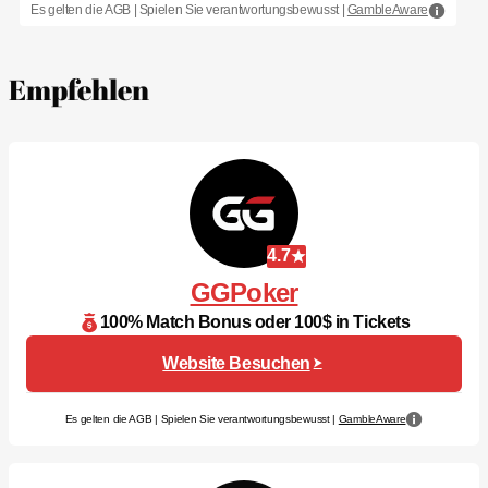
Es gelten die AGB | Spielen Sie verantwortungsbewusst |
GambleAware
Empfehlen
4.7
GGPoker
100% Match Bonus oder 100$ in Tickets
Website Besuchen
Es gelten die AGB | Spielen Sie verantwortungsbewusst |
GambleAware