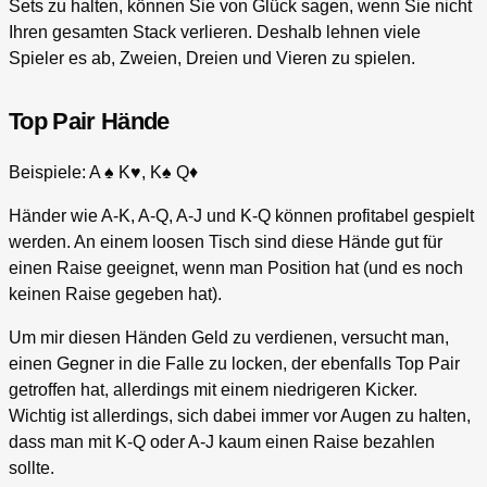
Sets zu halten, können Sie von Glück sagen, wenn Sie nicht
Ihren gesamten Stack verlieren. Deshalb lehnen viele
Spieler es ab, Zweien, Dreien und Vieren zu spielen.
Top Pair Hände
Beispiele: A ♠ K♥, K♠ Q♦
Händer wie A-K, A-Q, A-J und K-Q können profitabel gespielt
werden. An einem loosen Tisch sind diese Hände gut für
einen Raise geeignet, wenn man Position hat (und es noch
keinen Raise gegeben hat).
Um mir diesen Händen Geld zu verdienen, versucht man,
einen Gegner in die Falle zu locken, der ebenfalls Top Pair
getroffen hat, allerdings mit einem niedrigeren Kicker.
Wichtig ist allerdings, sich dabei immer vor Augen zu halten,
dass man mit K-Q oder A-J kaum einen Raise bezahlen
sollte.