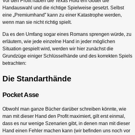
Vor den Profit haben die Texas Hold’em Götter die
Handauswahl und die richtige Spielweise gesetzt. Selbst
eine „Premiumhand” kann zu einer Katastrophe werden,
wenn man sie nicht richtig spielt.
Da es den Umfang sogar eines Romans sprengen würde, zu
erläutern, wie jede einzelne Hand in jeder möglichen
Situation gespielt wird, werden wir hier zunächst die
Grundzüge einiger Schlüsselhände und des korrekten Spiels
betrachten:
Die Standarthände
Pocket Asse
Obwohl man ganze Bücher darüber schreiben könnte, wie
man mit dieser Hand den Profit maximiert, gilt erst einmal,
dass es nur wenige Szenarien gibt, in denen man mit dieser
Hand einen Fehler machen kann (wir befinden uns noch vor