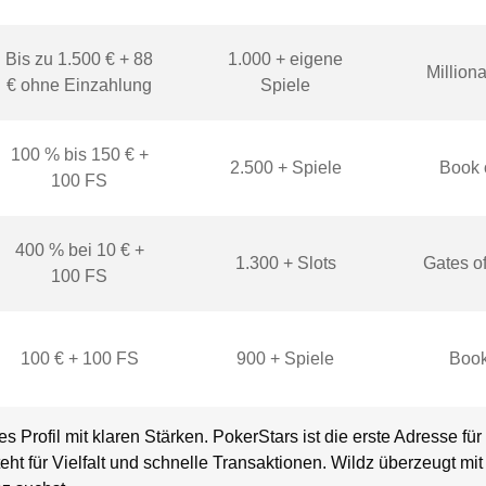
Bis zu 1.500 € + 88
1.000 + eigene
Million
€ ohne Einzahlung
Spiele
100 % bis 150 € +
2.500 + Spiele
Book 
100 FS
400 % bei 10 € +
1.300 + Slots
Gates o
100 FS
100 € + 100 FS
900 + Spiele
Book
 Profil mit klaren Stärken. PokerStars ist die erste Adresse fü
eht für Vielfalt und schnelle Transaktionen. Wildz überzeugt 