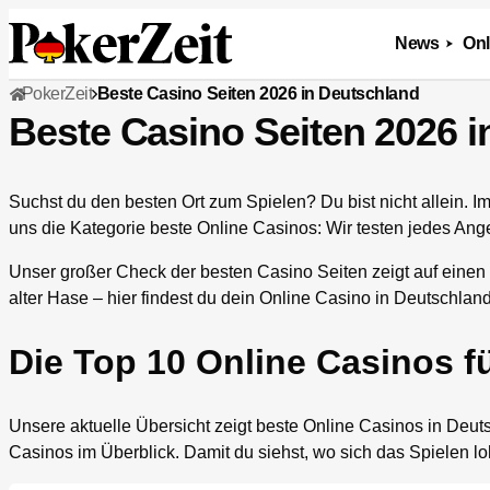
News
Onl
PokerZeit
Beste Casino Seiten 2026 in Deutschland
Beste Casino Seiten 2026 
Suchst du den besten Ort zum Spielen? Du bist nicht allein. Im 
uns die Kategorie beste Online Casinos: Wir testen jedes Ang
Unser großer Check der besten Casino Seiten zeigt auf einen 
alter Hase – hier findest du dein Online Casino in Deutschla
Die Top 10 Online Casinos f
Unsere aktuelle Übersicht zeigt beste Online Casinos in Deut
Casinos im Überblick. Damit du siehst, wo sich das Spielen lo