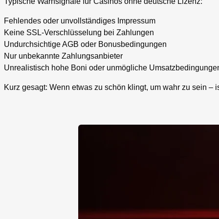
Typische Warnsignale für Casinos ohne deutsche Lizenz:
Fehlendes oder unvollständiges Impressum
Keine SSL-Verschlüsselung bei Zahlungen
Undurchsichtige AGB oder Bonusbedingungen
Nur unbekannte Zahlungsanbieter
Unrealistisch hohe Boni oder unmögliche Umsatzbedingunge
Kurz gesagt: Wenn etwas zu schön klingt, um wahr zu sein – is