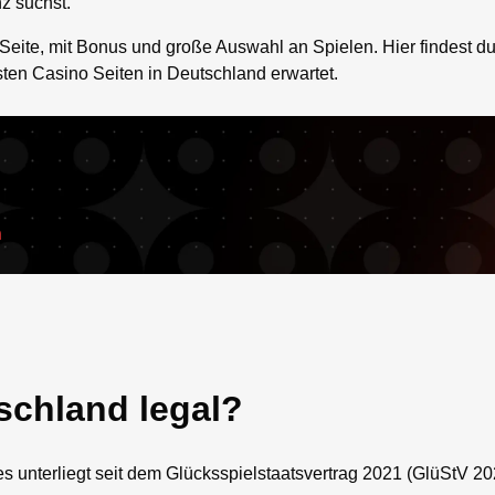
z suchst.
 Seite, mit Bonus und große Auswahl an Spielen. Hier findest d
en Casino Seiten in Deutschland erwartet.
n
schland legal?
 es unterliegt seit dem Glücksspielstaatsvertrag 2021 (GlüStV 