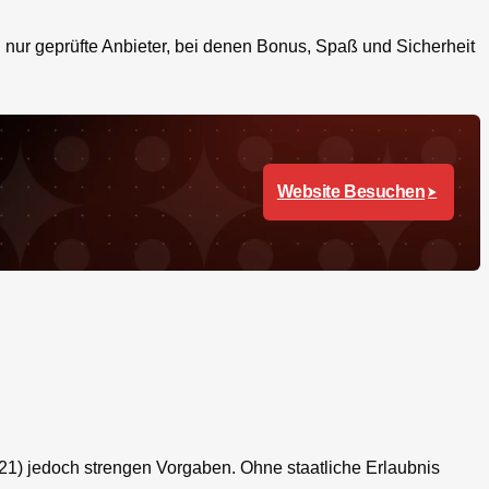
u nur geprüfte Anbieter, bei denen Bonus, Spaß und Sicherheit
Website Besuchen
2021) jedoch strengen Vorgaben. Ohne staatliche Erlaubnis