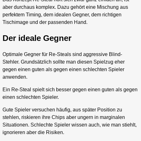
aber durchaus komplex. Dazu gehört eine Mischung aus
perfektem Timing, dem idealen Gegner, dem richtigen
Tischimage und der passenden Hand.
Der ideale Gegner
Optimale Gegner für Re-Steals sind aggressive Blind-
Stehler. Grundsätzlich sollte man diesen Spielzug eher
gegen einen guten als gegen einen schlechten Spieler
anwenden.
Ein Re-Steal spielt sich besser gegen einen guten als gegen
einen schlechten Spieler.
Gute Spieler versuchen häufig, aus später Position zu
stehlen, riskieren ihre Chips aber ungern in marginalen
Situationen. Schlechte Spieler wissen auch, wie man stiehlt,
ignorieren aber die Risiken.