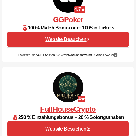
4.7
GGPoker
100% Match Bonus oder 100$ in Tickets
Website Besuchen
Es gelten die AGB | Spielen Sie verantwortungsbewusst |
GambleAware
4
FullHouseCrypto
250 % Einzahlungsbonus + 20 % Sofortguthaben
Website Besuchen