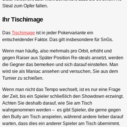
Steal zum Opfer fallen.
Ihr Tischimage
Das
Tischimage
ist in jeder Pokervariante ein
entscheidender Faktor. Das gilt insbesondere für SnGs.
Wenn man häufig, also mehrmals pro Orbit, erhöht und
gegen Raiser aus Später Position Re-steals ansetzt, werden
die Gegner das bemerken und sich darauf einstellen. Man
wird sie als Maniac ansehen und versuchen, Sie aus dem
Turnier zu schießen.
Wenn man nicht das Tempo wechselt, ist es nur eine Frage
der Zeit, bis ein Spieler schließlich den Showdown erzwingt.
Achten Sie deshalb darauf, wie Sie am Tisch
wahrgenommen werden – es gibt Spieler, die gerne gegen
den Bully am Tisch anspielen, während andere lieber darauf
warten, dass dies ein anderer Spieler am Tisch übernimmt.