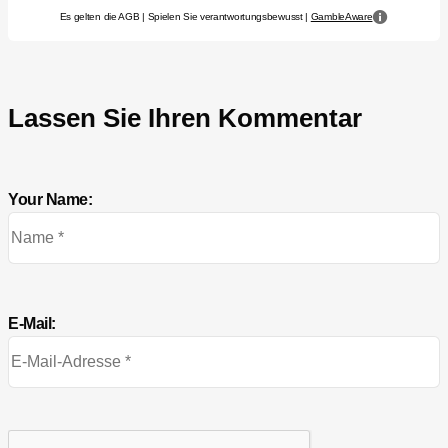
Es gelten die AGB | Spielen Sie verantwortungsbewusst |
GambleAware
Lassen Sie Ihren Kommentar
Your Name:
E-Mail: