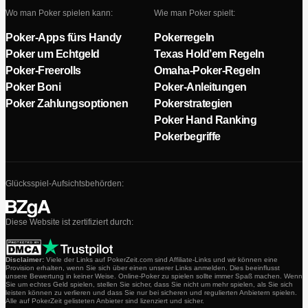
Wo man Poker spielen kann:
Wie man Poker spielt:
Poker-Apps fürs Handy
Pokerregeln
Poker um Echtgeld
Texas Hold’em Regeln
Poker-Freerolls
Omaha-Poker-Regeln
Poker Boni
Poker-Anleitungen
Poker Zahlungsoptionen
Pokerstrategien
Poker Hand Ranking
Pokerbegriffe
Glücksspiel-Aufsichtsbehörden:
Diese Website ist zertifiziert durch:
Disclaimer:
Viele der Links auf PokerZeit.com sind Affiliate-Links und wir können eine
Provision erhalten, wenn Sie sich über einen unserer Links anmelden. Dies beeinflusst
unsere Bewertung in keiner Weise. Online-Poker zu spielen sollte immer Spaß machen. Wenn
Sie um echtes Geld spielen, stellen Sie sicher, dass Sie nicht um mehr spielen, als Sie sich
leisten können zu verlieren und dass Sie nur bei sicheren und regulierten Anbietern spielen.
Alle auf PokerZeit gelisteten Anbieter sind lizenziert und sicher.