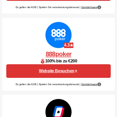
Es gelten die AGB | Spielen Sie verantwortungsbewusst |
GambleAware
4.3
888poker
100% bis zu €200
Website Besuchen
Es gelten die AGB | Spielen Sie verantwortungsbewusst |
GambleAware