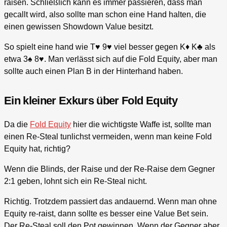
raisen. Schließlich kann es immer passieren, dass man
gecallt wird, also sollte man schon eine Hand halten, die
einen gewissen Showdown Value besitzt.
So spielt eine hand wie T♥ 9♥ viel besser gegen K♦ K♣ als
etwa 3♠ 8♥. Man verlässt sich auf die Fold Equity, aber man
sollte auch einen Plan B in der Hinterhand haben.
Ein kleiner Exkurs über Fold Equity
Da die
Fold Equity
hier die wichtigste Waffe ist, sollte man
einen Re-Steal tunlichst vermeiden, wenn man keine Fold
Equity hat, richtig?
Wenn die Blinds, der Raise und der Re-Raise dem Gegner
2:1 geben, lohnt sich ein Re-Steal nicht.
Richtig. Trotzdem passiert das andauernd. Wenn man ohne
Equity re-raist, dann sollte es besser eine Value Bet sein.
Der Re-Steal soll den Pot gewinnen. Wenn der Gegner aber