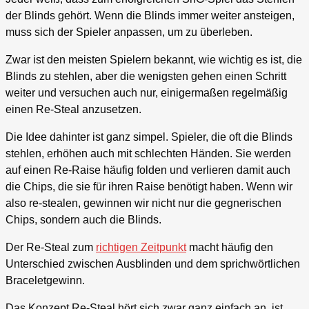
der Blinds gehört. Wenn die Blinds immer weiter ansteigen,
muss sich der Spieler anpassen, um zu überleben.
Zwar ist den meisten Spielern bekannt, wie wichtig es ist, die
Blinds zu stehlen, aber die wenigsten gehen einen Schritt
weiter und versuchen auch nur, einigermaßen regelmäßig
einen Re-Steal anzusetzen.
Die Idee dahinter ist ganz simpel. Spieler, die oft die Blinds
stehlen, erhöhen auch mit schlechten Händen. Sie werden
auf einen Re-Raise häufig folden und verlieren damit auch
die Chips, die sie für ihren Raise benötigt haben. Wenn wir
also re-stealen, gewinnen wir nicht nur die gegnerischen
Chips, sondern auch die Blinds.
Der Re-Steal zum
richtigen Zeitpunkt
macht häufig den
Unterschied zwischen Ausblinden und dem sprichwörtlichen
Braceletgewinn.
Das Konzept Re-Steal hört sich zwar ganz einfach an, ist