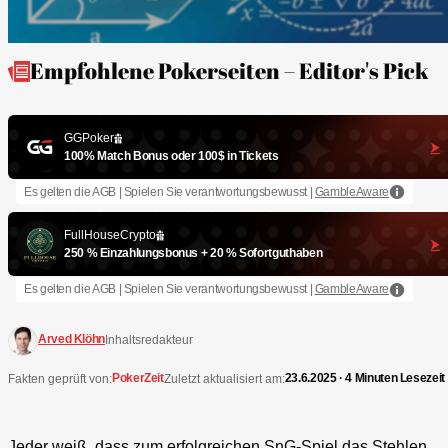
Empfohlene Pokerseiten – Editor's Pick
GGPoker
100% Match Bonus oder 100$ in Tickets
Es gelten die AGB | Spielen Sie verantwortungsbewusst |
GambleAware
FullHouseCrypto
250 % Einzahlungsbonus + 20 % Sofortguthaben
Es gelten die AGB | Spielen Sie verantwortungsbewusst |
GambleAware
Arved Klöhn
Inhaltsredakteur
PokerZeit
23.6.2025 · 4 Minuten Lesezeit
Fakten geprüft von:
Zuletzt aktualisiert am:
Jeder weiß, dass zum erfolgreichen SnG-Spiel das Stehlen