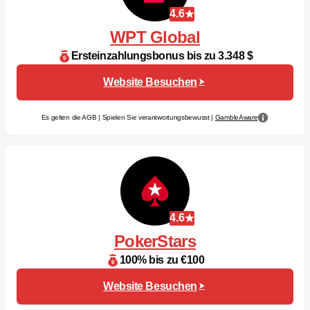
4.6
WPT Global
Ersteinzahlungsbonus bis zu 3.348 $
Website Besuchen
Es gelten die AGB | Spielen Sie verantwortungsbewusst |
GambleAware
4.6
PokerStars
100% bis zu €100
Website Besuchen