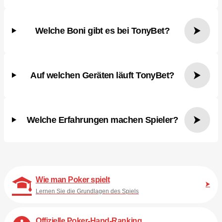
Welche Boni gibt es bei TonyBet?
Auf welchen Geräten läuft TonyBet?
Welche Erfahrungen machen Spieler?
Wie man Poker spielt
Lernen Sie die Grundlagen des Spiels
Offizielle Poker-Hand-Ranking