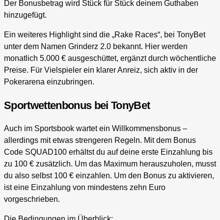
Der Bonusbetrag wird Stück für Stück deinem Guthaben
hinzugefügt.
Ein weiteres Highlight sind die „Rake Races“, bei TonyBet
unter dem Namen Grinderz 2.0 bekannt. Hier werden
monatlich 5.000 € ausgeschüttet, ergänzt durch wöchentliche
Preise. Für Vielspieler ein klarer Anreiz, sich aktiv in der
Pokerarena einzubringen.
Sportwettenbonus bei TonyBet
Auch im Sportsbook wartet ein Willkommensbonus –
allerdings mit etwas strengeren Regeln. Mit dem Bonus
Code SQUAD100 erhältst du auf deine erste Einzahlung bis
zu 100 € zusätzlich. Um das Maximum herauszuholen, musst
du also selbst 100 € einzahlen. Um den Bonus zu aktivieren,
ist eine Einzahlung von mindestens zehn Euro
vorgeschrieben.
Die Bedingungen im Überblick: