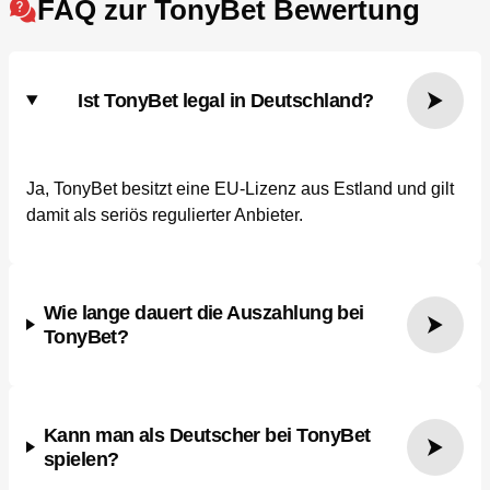
FAQ zur TonyBet Bewertung
Ist TonyBet legal in Deutschland?
Ja, TonyBet besitzt eine EU-Lizenz aus Estland und gilt
damit als seriös regulierter Anbieter.
Wie lange dauert die Auszahlung bei
TonyBet?
Kann man als Deutscher bei TonyBet
spielen?