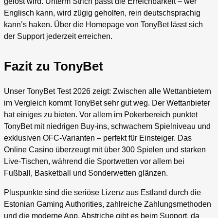
gelöst wird. Unterm Strich passt die Erreichbarkeit – wer
Englisch kann, wird zügig geholfen, rein deutschsprachig
kann’s haken. Über die Homepage von TonyBet lässt sich
der Support jederzeit erreichen.
Fazit zu TonyBet
Unser TonyBet Test 2026 zeigt: Zwischen alle Wettanbietern
im Vergleich kommt TonyBet sehr gut weg. Der Wettanbieter
hat einiges zu bieten. Vor allem im Pokerbereich punktet
TonyBet mit niedrigen Buy-ins, schwachem Spielniveau und
exklusiven OFC-Varianten – perfekt für Einsteiger. Das
Online Casino überzeugt mit über 300 Spielen und starken
Live-Tischen, während die Sportwetten vor allem bei
Fußball, Basketball und Sonderwetten glänzen.
Pluspunkte sind die seriöse Lizenz aus Estland durch die
Estonian Gaming Authorities, zahlreiche Zahlungsmethoden
und die moderne App. Abstriche gibt es beim Support, da