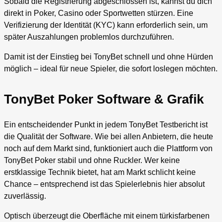
Sobald die Registrierung abgeschlossen ist, kannst du dich
direkt in Poker, Casino oder Sportwetten stürzen. Eine
Verifizierung der Identität (KYC) kann erforderlich sein, um
später Auszahlungen problemlos durchzuführen.
Damit ist der Einstieg bei TonyBet schnell und ohne Hürden
möglich – ideal für neue Spieler, die sofort loslegen möchten.
TonyBet Poker Software & Grafik
Ein entscheidender Punkt in jedem TonyBet Testbericht ist
die Qualität der Software. Wie bei allen Anbietern, die heute
noch auf dem Markt sind, funktioniert auch die Plattform von
TonyBet Poker stabil und ohne Ruckler. Wer keine
erstklassige Technik bietet, hat am Markt schlicht keine
Chance – entsprechend ist das Spielerlebnis hier absolut
zuverlässig.
Optisch überzeugt die Oberfläche mit einem türkisfarbenen