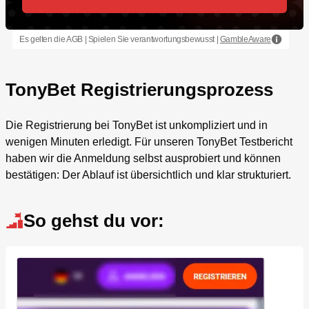
Es gelten die AGB | Spielen Sie verantwortungsbewusst |
GambleAware
TonyBet Registrierungsprozess
Die Registrierung bei TonyBet ist unkompliziert und in
wenigen Minuten erledigt. Für unseren TonyBet Testbericht
haben wir die Anmeldung selbst ausprobiert und können
bestätigen: Der Ablauf ist übersichtlich und klar strukturiert.
So gehst du vor: