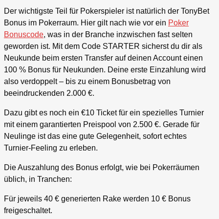
Der wichtigste Teil für Pokerspieler ist natürlich der TonyBet
Bonus im Pokerraum. Hier gilt nach wie vor ein
Poker
Bonuscode
, was in der Branche inzwischen fast selten
geworden ist. Mit dem Code STARTER sicherst du dir als
Neukunde beim ersten Transfer auf deinen Account einen
100 % Bonus für Neukunden. Deine erste Einzahlung wird
also verdoppelt – bis zu einem Bonusbetrag von
beeindruckenden 2.000 €.
Dazu gibt es noch ein €10 Ticket für ein spezielles Turnier
mit einem garantierten Preispool von 2.500 €. Gerade für
Neulinge ist das eine gute Gelegenheit, sofort echtes
Turnier-Feeling zu erleben.
Die Auszahlung des Bonus erfolgt, wie bei Pokerräumen
üblich, in Tranchen:
Für jeweils 40 € generierten Rake werden 10 € Bonus
freigeschaltet.