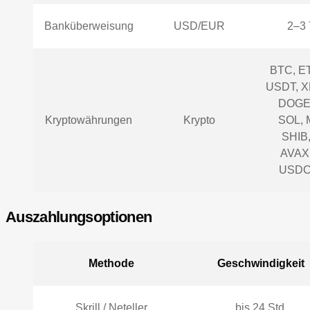
Banküberweisung
USD/EUR
2–3 
BTC, ET
USDT, X
DOGE,
Kryptowährungen
Krypto
SOL, 
SHIB,
AVAX,
USDC
Auszahlungsoptionen
Methode
Geschwindigkeit
Skrill / Neteller
bis 24 Std.