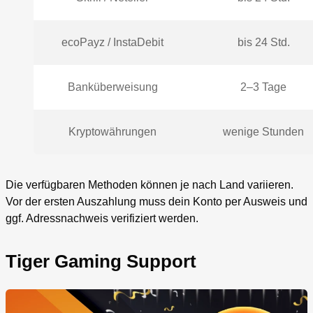
ecoPayz / InstaDebit
bis 24 Std.
Banküberweisung
2–3 Tage
Kryptowährungen
wenige Stunden
Die verfügbaren Methoden können je nach Land variieren.
Vor der ersten Auszahlung muss dein Konto per Ausweis und
ggf. Adressnachweis verifiziert werden.
Tiger Gaming Support