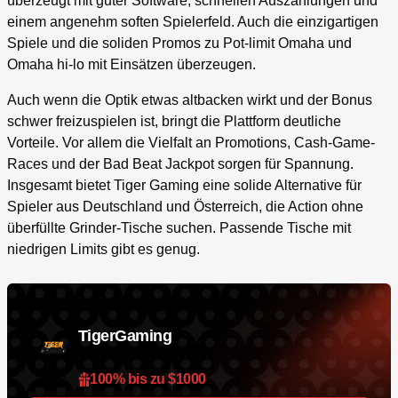
überzeugt mit guter Software, schnellen Auszahlungen und
einem angenehm soften Spielerfeld. Auch die einzigartigen
Spiele und die soliden Promos zu Pot-limit Omaha und
Omaha hi-lo mit Einsätzen überzeugen.
Auch wenn die Optik etwas altbacken wirkt und der Bonus
schwer freizuspielen ist, bringt die Plattform deutliche
Vorteile. Vor allem die Vielfalt an Promotions, Cash-Game-
Races und der Bad Beat Jackpot sorgen für Spannung.
Insgesamt bietet Tiger Gaming eine solide Alternative für
Spieler aus Deutschland und Österreich, die Action ohne
überfüllte Grinder-Tische suchen. Passende Tische mit
niedrigen Limits gibt es genug.
TigerGaming
100% bis zu $1000