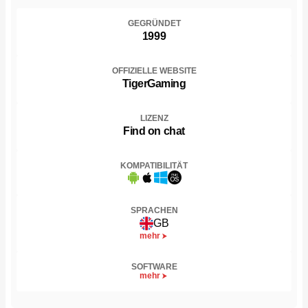
GEGRÜNDET
1999
OFFIZIELLE WEBSITE
TigerGaming
LIZENZ
Find on chat
KOMPATIBILITÄT
SPRACHEN
GB
mehr
SOFTWARE
mehr