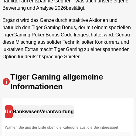
häufiger auf entspannte Gegner – was auch unsere eigene
Bewertung und Analyse 2026bestätigt.
Ergänzt wird das Ganze durch attraktive Aktionen und
natürlich den Tiger Gaming Bonus, der mit einem speziellen
TigerGaming Poker Bonus Code freigeschaltet wird. Genau
diese Mischung aus solider Technik, softer Konkurrenz und
lukrativen Extras macht Tiger Gaming zu einer spannenden
Option für deutschsprachige Spieler.
Tiger Gaming allgemeine
Informationen
Um
Bankwesen
Verantwortung
Wählen Sie aus der Liste oben die Kategorie aus, die Sie interessiert