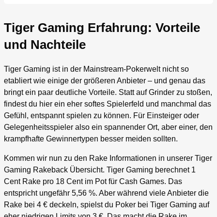
Tiger Gaming Erfahrung: Vorteile
und Nachteile
Tiger Gaming ist in der Mainstream-Pokerwelt nicht so
etabliert wie einige der größeren Anbieter – und genau das
bringt ein paar deutliche Vorteile. Statt auf Grinder zu stoßen,
findest du hier ein eher softes Spielerfeld und manchmal das
Gefühl, entspannt spielen zu können. Für Einsteiger oder
Gelegenheitsspieler also ein spannender Ort, aber einer, den
krampfhafte Gewinnertypen besser meiden sollten.
Kommen wir nun zu den Rake Informationen in unserer Tiger
Gaming Rakeback Übersicht. Tiger Gaming berechnet 1
Cent Rake pro 18 Cent im Pot für Cash Games. Das
entspricht ungefähr 5,56 %. Aber während viele Anbieter die
Rake bei 4 € deckeln, spielst du Poker bei Tiger Gaming auf
eher niedrigen Limits von 3 €. Das macht die Rake im