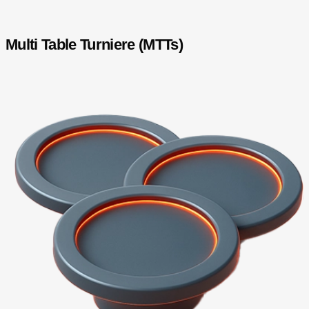
Multi Table Turniere (MTTs)