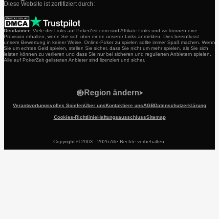
Diese Website ist zertifiziert durch:
Disclaimer:
Viele der Links auf PokerZeit.com sind Affiliate-Links und wir können eine
Provision erhalten, wenn Sie sich über einen unserer Links anmelden. Dies beeinflusst
unsere Bewertung in keiner Weise. Online-Poker zu spielen sollte immer Spaß machen. Wenn
Sie um echtes Geld spielen, stellen Sie sicher, dass Sie nicht um mehr spielen, als Sie sich
leisten können zu verlieren und dass Sie nur bei sicheren und regulierten Anbietern spielen.
Alle auf PokerZeit gelisteten Anbieter sind lizenziert und sicher.
Region ändern
Verantwortungsvolles Spielen
Über uns
Kontaktiere uns
AGB
Datenschutzerklärung
Cookies-Richtlinie
Haftungsausschluss
Sitemap
Copyright © 2003 - 2026 Alle Rechte vorbehalten.