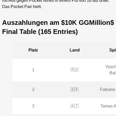
mit A6s gegen Pocket Nines in einem Pot von 16 BB unter.
Das Pocket Pair hielt.
Auszahlungen am $10K GGMillion$
Final Table (165 Entries)
Platz
Land
Spi
Vyach
1
🇷🇺
Bal
2
🇧🇷
Fabiano 
3
🇦🇹
Tamas A