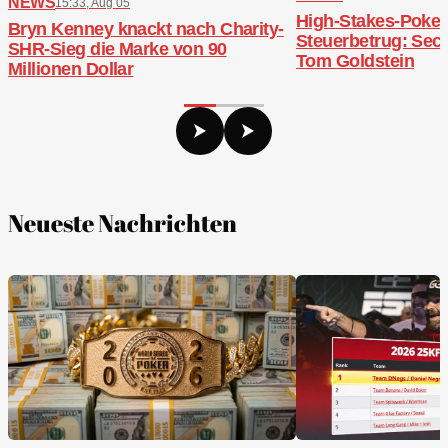
NEWS
15:33, Aug 05
High-Stakes-Poker,
Bryn Kenney knackt nach Charity-
Steuerbetrug: Sech
SHR-Sieg die Marke von 90
Tom Goldstein
Millionen Dollar
Neueste Nachrichten