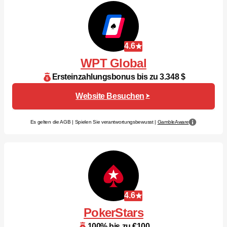
4.6
WPT Global
Ersteinzahlungsbonus bis zu 3.348 $
Website Besuchen
Es gelten die AGB | Spielen Sie verantwortungsbewusst |
GambleAware
4.6
PokerStars
100% bis zu €100