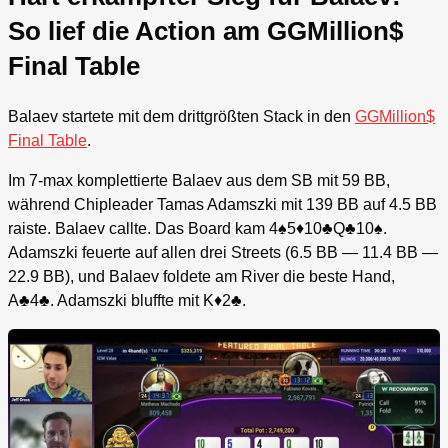
So lief die Action am GGMillion$
Final Table
Balaev startete mit dem drittgrößten Stack in den
GGMillion$
Final Table
.
Im 7-max komplettierte Balaev aus dem SB mit 59 BB,
während Chipleader Tamas Adamszki mit 139 BB auf 4.5 BB
raiste. Balaev callte. Das Board kam 4♠5♦10♣Q♣10♠.
Adamszki feuerte auf allen drei Streets (6.5 BB — 11.4 BB —
22.9 BB), und Balaev foldete am River die beste Hand,
A♣4♣. Adamszki bluffte mit K♦2♣.