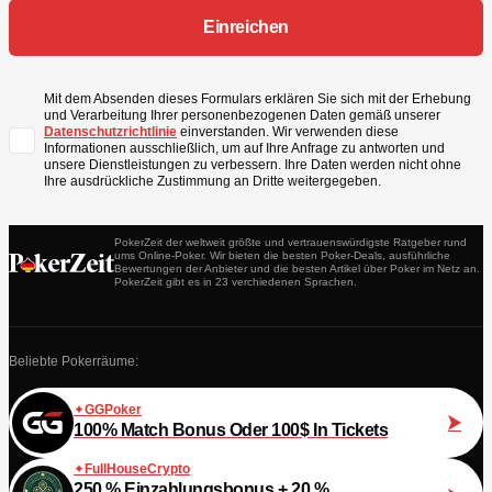
Mit dem Absenden dieses Formulars erklären Sie sich mit der Erhebung
und Verarbeitung Ihrer personenbezogenen Daten gemäß unserer
Datenschutzrichtlinie
einverstanden. Wir verwenden diese
Informationen ausschließlich, um auf Ihre Anfrage zu antworten und
unsere Dienstleistungen zu verbessern. Ihre Daten werden nicht ohne
Ihre ausdrückliche Zustimmung an Dritte weitergegeben.
PokerZeit der weltweit größte und vertrauenswürdigste Ratgeber rund
ums Online-Poker. Wir bieten die besten Poker-Deals, ausführliche
Bewertungen der Anbieter und die besten Artikel über Poker im Netz an.
PokerZeit gibt es in 23 verchiedenen Sprachen.
Beliebte Pokerräume:
GGPoker
100% Match Bonus Oder 100$ In Tickets
FullHouseCrypto
250 % Einzahlungsbonus + 20 %