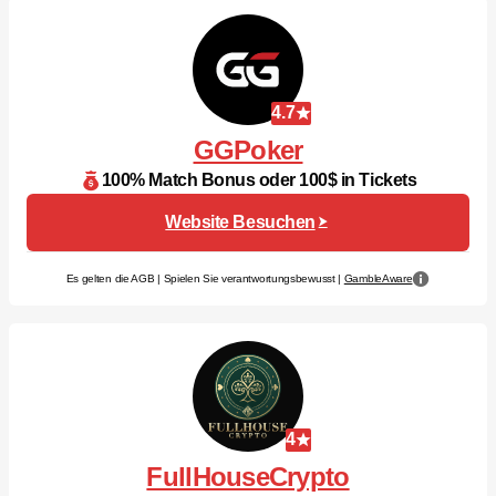
4.7
GGPoker
100% Match Bonus oder 100$ in Tickets
Website Besuchen
Es gelten die AGB | Spielen Sie verantwortungsbewusst |
GambleAware
4
FullHouseCrypto