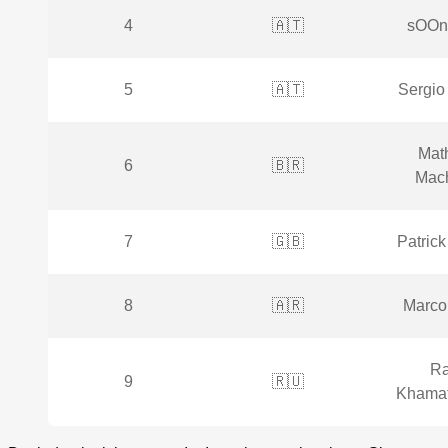
4
🇦🇹
sOOn
5
🇦🇹
Sergio
Mat
6
🇧🇷
Mac
7
🇬🇧
Patrick
8
🇦🇷
Marco
Ra
9
🇷🇺
Khamat