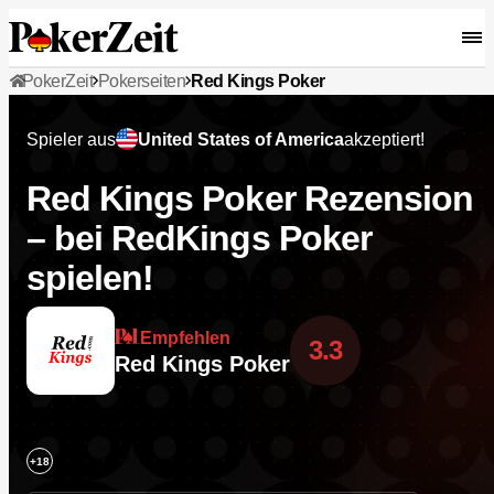
PokerZeit
Pokerseiten
Red Kings Poker
Spieler aus
United States of America
akzeptiert!
Red Kings Poker Rezension
– bei RedKings Poker
spielen!
Empfehlen
3.3
Red Kings Poker
+18