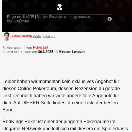
Es gelten die AGB | Spielen Sie verantwortungsbewusst |
GambleAware
Arved Klöhn
Inhaltsredakteur
PokerZeit
Fakten geprüft von:
30.6.2025 · 1 Minuten Lesezeit
Zuletzt aktualisiert am:
Leider haben wir momentan kein exklusives Angebot für
diesen Online-Pokerraum, dessen Rezension du gerade
liest. Dennoch haben wir viele andere tolle Angebote für
dich. Auf DIESER Seite findest du eine Liste der besten
Boni.
RedKings Poker ist einer der jüngeren Pokerräume im
Ongame-Netzwerk und teilt sich mit diesem die Spielerbasis