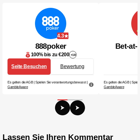
4.3
888poker
Bet-at
100% bis zu €200
+18
Seite Besuchen
Bewertung
Es gelten die AGB | Spie
Es gelten die AGB | Spielen Sie verantwortungsbewusst |
GambleAware
GambleAware
Lassen Sie Ihren Kommentar