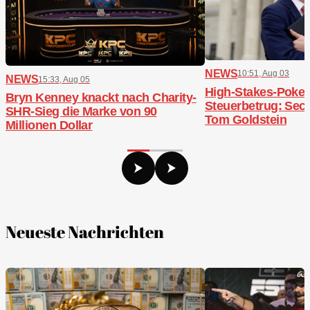
NEWS
10:51, Aug 03
NEWS
15:33, Aug 05
High-Stakes-Poker,
Bryn Kenney knackt nach Charity-
Steuerbetrug: Sech
SHR-Sieg die Marke von 90
Tom Goldstein
Millionen Dollar
Neueste Nachrichten