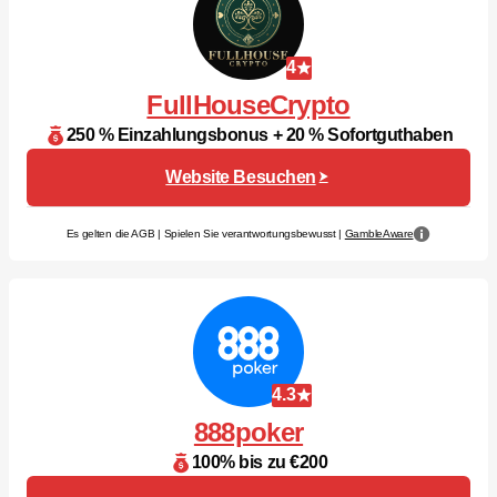
4
FullHouseCrypto
250 % Einzahlungsbonus + 20 % Sofortguthaben
Website Besuchen
Es gelten die AGB | Spielen Sie verantwortungsbewusst |
GambleAware
4.3
888poker
100% bis zu €200