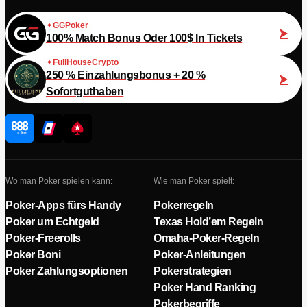
GGPoker
100% Match Bonus Oder 100$ In Tickets
FullHouseCrypto
250 % Einzahlungsbonus + 20 %
Sofortguthaben
Wo man Poker spielen kann:
Wie man Poker spielt:
Poker-Apps fürs Handy
Pokerregeln
Poker um Echtgeld
Texas Hold’em Regeln
Poker-Freerolls
Omaha-Poker-Regeln
Poker Boni
Poker-Anleitungen
Poker Zahlungsoptionen
Pokerstrategien
Poker Hand Ranking
Pokerbegriffe