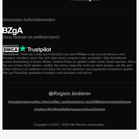
Glücksspiel-Aufsichtsbehörden:
Diese Website ist zertifiziert durch:
Disclaimer:
Viele der Links auf PokerZeit.com sind Affiliate-Links und wir können eine
Provision erhalten, wenn Sie sich über einen unserer Links anmelden. Dies beeinflusst
unsere Bewertung in keiner Weise. Online-Poker zu spielen sollte immer Spaß machen. Wenn
Sie um echtes Geld spielen, stellen Sie sicher, dass Sie nicht um mehr spielen, als Sie sich
leisten können zu verlieren und dass Sie nur bei sicheren und regulierten Anbietern spielen.
Alle auf PokerZeit gelisteten Anbieter sind lizenziert und sicher.
Region ändern
Verantwortungsvolles Spielen
Über uns
Kontaktiere uns
AGB
Datenschutzerklärung
Cookies-Richtlinie
Haftungsausschluss
Sitemap
Copyright © 2003 - 2026 Alle Rechte vorbehalten.