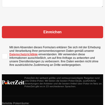
Mit dem Absenden dieses Formulars erklären Sie sich mit der Erhebung
und Verarbeitung Ihrer personenbezogenen Daten gemäß unserer
Datenschutzrichtlinie
einverstanden. Wir verwenden diese
Informationen ausschließlich, um auf Ihre Anfrage zu antworten und
unsere Dienstleistungen zu verbessern. Ihre Daten werden nicht ohne
Ihre ausdrückliche Zustimmung an Dritte weitergegeben.
PokerZeit der weltweit größte und vertrauenswürdigste Ratgeber rund
ums Online-Poker. Wir bieten die besten Poker-Deals, ausführliche
Bewertungen der Anbieter und die besten Artikel über Poker im Netz an.
PokerZeit gibt es in 23 verchiedenen Sprachen.
Beliebte Pokerräume: