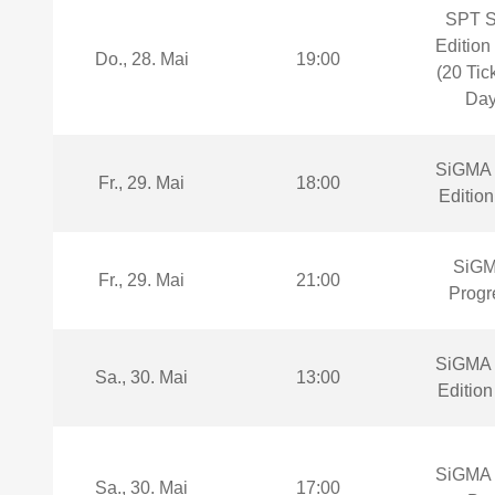
SPT S
Edition
Do., 28. Mai
19:00
(20 Tic
Day
SiGMA 
Fr., 29. Mai
18:00
Editio
SiGM
Fr., 29. Mai
21:00
Progr
SiGMA 
Sa., 30. Mai
13:00
Editio
SiGMA 
Sa., 30. Mai
17:00