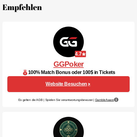
Empfehlen
4.7
GGPoker
100% Match Bonus oder 100$ in Tickets
Website Besuchen
Es gelten die AGB | Spielen Sie verantwortungsbewusst |
GambleAware