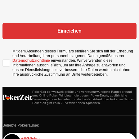
Mit dem Absenden dieses Formulars erklären Sie sich mit der Erhebung
und Verarbeitung Ihrer personenbezogenen Daten gemäß unserer
Datenschutzrichtlinie
einverstanden. Wir verwenden diese
Informationen ausschließlich, um auf Ihre Anfrage zu antworten und
unsere Dienstleistungen zu verbessern. Ihre Daten werden nicht ohne
Ihre ausdrückliche Zustimmung an Dritte weitergegeben.
PokerZeit der weltweit größte und vertrauenswürdigste Ratgeber rund
ums Online-Poker. Wir bieten die besten Poker-Deals, ausführliche
Bewertungen der Anbieter und die besten Artikel über Poker im Netz an.
PokerZeit gibt es in 23 verchiedenen Sprachen.
Beliebte Pokerräume:
GGPoker