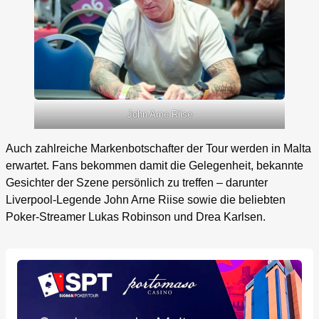
John Arne Riise
Auch zahlreiche Markenbotschafter der Tour werden in Malta
erwartet. Fans bekommen damit die Gelegenheit, bekannte
Gesichter der Szene persönlich zu treffen – darunter
Liverpool-Legende John Arne Riise sowie die beliebten
Poker-Streamer Lukas Robinson und Drea Karlsen.