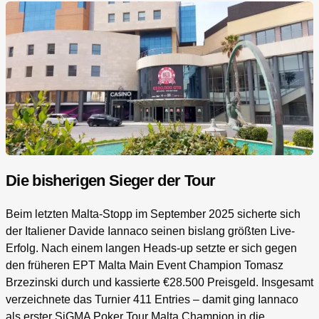
Die bisherigen Sieger der Tour
Beim letzten Malta-Stopp im September 2025 sicherte sich
der Italiener Davide Iannaco seinen bislang größten Live-
Erfolg. Nach einem langen Heads-up setzte er sich gegen
den früheren EPT Malta Main Event Champion Tomasz
Brzezinski durch und kassierte €28.500 Preisgeld. Insgesamt
verzeichnete das Turnier 411 Entries – damit ging Iannaco
als erster SiGMA Poker Tour Malta Champion in die