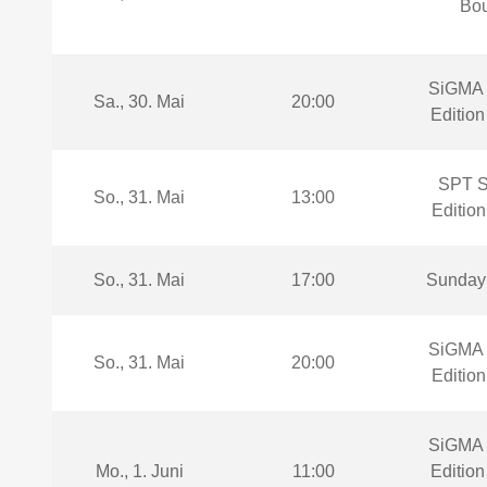
Bou
SiGMA 
Sa., 30. Mai
20:00
Editio
SPT S
So., 31. Mai
13:00
Editio
So., 31. Mai
17:00
Sunday 
SiGMA 
So., 31. Mai
20:00
Editio
SiGMA 
Mo., 1. Juni
11:00
Editio