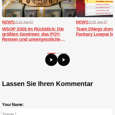
NEWS
NEWS
13:23, Aug 07
12:35, Aug 07
WSOP 2026 im Rückblick: Die
Team DNegs domini
größten Gewinner, das POY-
Fantasy League b
Rennen und unvergessliche
Bracelets
Lassen Sie Ihren Kommentar
Your Name: