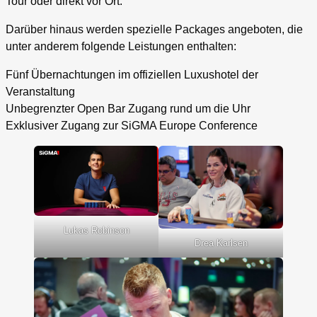
Tour oder direkt vor Ort.
Darüber hinaus werden spezielle Packages angeboten, die
unter anderem folgende Leistungen enthalten:
Fünf Übernachtungen im offiziellen Luxushotel der
Veranstaltung
Unbegrenzter Open Bar Zugang rund um die Uhr
Exklusiver Zugang zur SiGMA Europe Conference
Lukas Robinson
Drea Karlsen