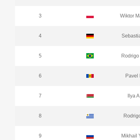
3
Wiktor M
4
Sebasti
5
Rodrigo
6
Pavel 
7
Ilya A
8
Rodrigo
9
Mikhail 