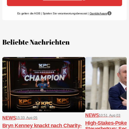
Es gelten die AGB | Spielen Sie verantwortungsbewusst |
GambleAware
Beliebte Nachrichten
NEWS
10:51, Aug 03
NEWS
15:33, Aug 05
High-Stakes-Poker,
Bryn Kenney knackt nach Charity-
Steuerbetrug: Sech