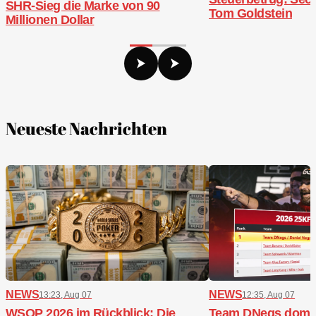
SHR-Sieg die Marke von 90
Tom Goldstein
Millionen Dollar
Neueste Nachrichten
NEWS
NEWS
13:23, Aug 07
12:35, Aug 07
WSOP 2026 im Rückblick: Die
Team DNegs domini