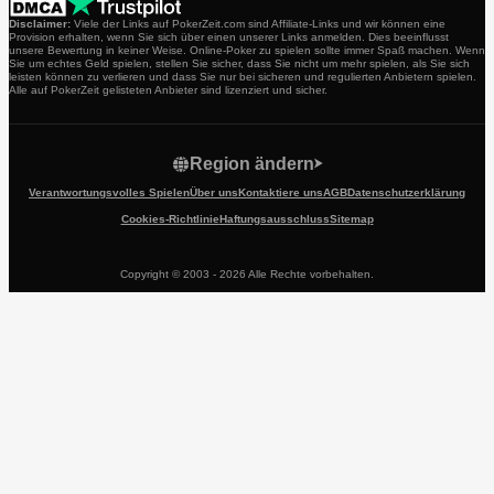
Disclaimer:
Viele der Links auf PokerZeit.com sind Affiliate-Links und wir können eine
Provision erhalten, wenn Sie sich über einen unserer Links anmelden. Dies beeinflusst
unsere Bewertung in keiner Weise. Online-Poker zu spielen sollte immer Spaß machen. Wenn
Sie um echtes Geld spielen, stellen Sie sicher, dass Sie nicht um mehr spielen, als Sie sich
leisten können zu verlieren und dass Sie nur bei sicheren und regulierten Anbietern spielen.
Alle auf PokerZeit gelisteten Anbieter sind lizenziert und sicher.
Region ändern
Verantwortungsvolles Spielen
Über uns
Kontaktiere uns
AGB
Datenschutzerklärung
Cookies-Richtlinie
Haftungsausschluss
Sitemap
Copyright © 2003 - 2026 Alle Rechte vorbehalten.