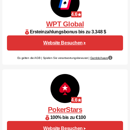
4.6
WPT Global
Ersteinzahlungsbonus bis zu 3.348 $
Website Besuchen
Es gelten die AGB | Spielen Sie verantwortungsbewusst |
GambleAware
4.6
PokerStars
100% bis zu €100
Website Besuchen