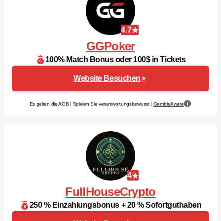
4.7
GGPoker
100% Match Bonus oder 100$ in Tickets
Website Besuchen
Es gelten die AGB | Spielen Sie verantwortungsbewusst |
GambleAware
4
FullHouseCrypto
250 % Einzahlungsbonus + 20 % Sofortguthaben