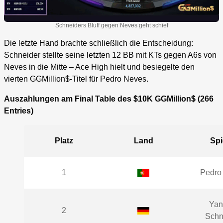
Schneiders Bluff gegen Neves geht schief
Die letzte Hand brachte schließlich die Entscheidung:
Schneider stellte seine letzten 12 BB mit KTs gegen A6s von
Neves in die Mitte – Ace High hielt und besiegelte den
vierten GGMillion$-Titel für Pedro Neves.
Auszahlungen am Final Table des $10K GGMillion$ (266
Entries)
Platz
Land
Spi
1
Pedro
Yan
2
Schn