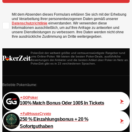
Mit dem Absenden dieses Formulars erklären Sie sich mit der Erhebung
und Verarbeitung Ihrer personenbezogenen Daten gemäß unserer
Datenschutzrichtlinie
einverstanden. Wir verwenden diese
Informationen ausschließlich, um auf Ihre Anfrage zu antworten und
unsere Dienstleistungen zu verbessern. Ihre Daten werden nicht ohne
Ihre ausdrückliche Zustimmung an Dritte weitergegeben.
PokerZeit der weltweit größte und vertrauenswürdigste Ratgeber rund
ums Online-Poker. Wir bieten die besten Poker-Deals, ausführliche
Bewertungen der Anbieter und die besten Artikel über Poker im Netz an.
PokerZeit gibt es in 23 verchiedenen Sprachen.
Beliebte Pokerräume:
GGPoker
100% Match Bonus Oder 100$ In Tickets
FullHouseCrypto
250 % Einzahlungsbonus + 20 %
Sofortguthaben