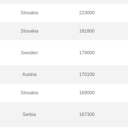
Slovakia
223000
Slovakia
181800
Sweden
179000
Austria
170100
Slovakia
169000
Serbia
167300