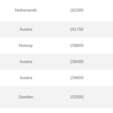
Netherlands
162000
Austria
161700
Norway
158800
Austria
158400
Austria
156600
Sweden
153500