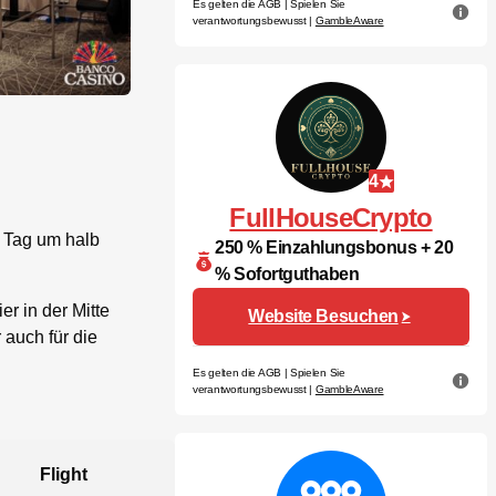
Es gelten die AGB | Spielen Sie
verantwortungsbewusst |
GambleAware
4
FullHouseCrypto
r Tag um halb
250 % Einzahlungsbonus + 20
% Sofortguthaben
r in der Mitte
Website Besuchen
 auch für die
Es gelten die AGB | Spielen Sie
verantwortungsbewusst |
GambleAware
Flight