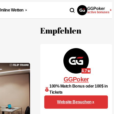
GGPoker
Online Wetten
active bonuses
Empfehlen
4.7
GGPoker
100% Match Bonus oder 100$ in
Tickets
Website Besuchen