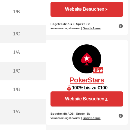
Website Besuchen
1/B
Es gelten die AGB | Spielen Sie
verantwortungsbewusst |
GambleAware
1/C
1/A
4.6
1/C
PokerStars
100% bis zu €100
1/B
Website Besuchen
1/A
Es gelten die AGB | Spielen Sie
verantwortungsbewusst |
GambleAware