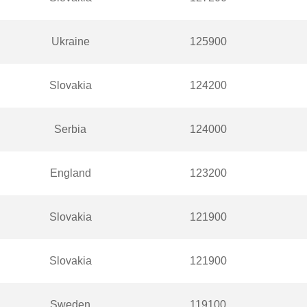
Ukraine
125900
Slovakia
124200
Serbia
124000
England
123200
Slovakia
121900
Slovakia
121900
Sweden
119100