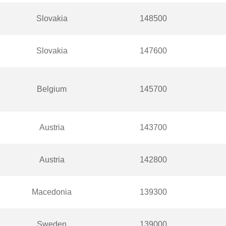
Slovakia
148500
Slovakia
147600
Belgium
145700
Austria
143700
Austria
142800
Macedonia
139300
Sweden
139000