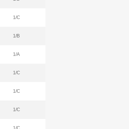
1/C
1/B
1/A
1/C
1/C
1/C
1/C