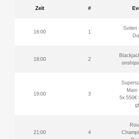
Zeit
#
Ev
Sviten 
16:00
1
Da
Blackjac
18:00
2
onships
Supersat
Main 
19:00
3
5x 550€ 
gt
Roul
21:00
4
Champi