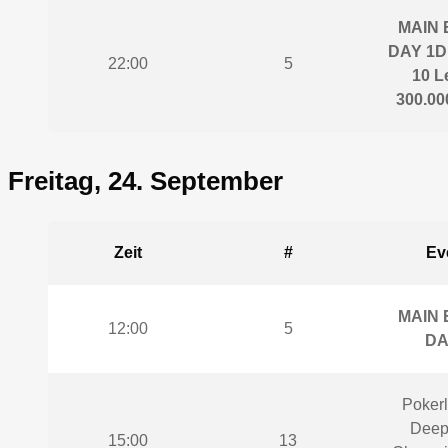
MAIN 
DAY 1D 
22:00
5
10 L
300.000
Freitag, 24. September
Zeit
#
Ev
MAIN 
12:00
5
DA
Pokerl
Deep
15:00
13