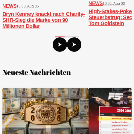
NEWS
10:51, Aug 03
NEWS
15:33, Aug 05
High-Stakes-Poker,
Bryn Kenney knackt nach Charity-
Steuerbetrug: Sech
SHR-Sieg die Marke von 90
Tom Goldstein
Millionen Dollar
Neueste Nachrichten