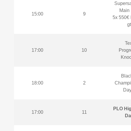
Supersat
Main 
15:00
9
5x 550€ 
gt
Te
17:00
10
Progr
Knoc
Blac
18:00
2
Champi
Day
PLO Hig
17:00
11
Da