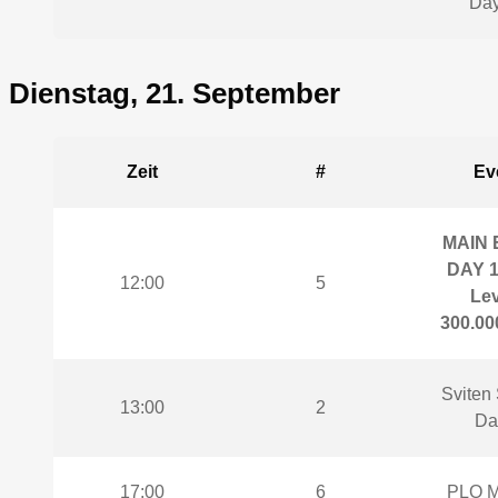
Day
Dienstag, 21. September
Zeit
#
Ev
MAIN 
DAY 1
12:00
5
Lev
300.000
Sviten 
13:00
2
Da
17:00
6
PLO M