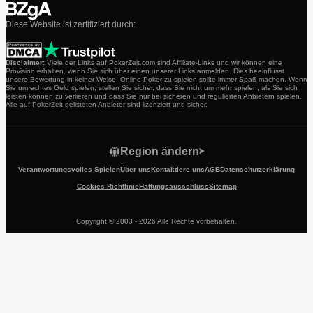
Diese Website ist zertifiziert durch:
Disclaimer:
Viele der Links auf PokerZeit.com sind Affiliate-Links und wir können eine
Provision erhalten, wenn Sie sich über einen unserer Links anmelden. Dies beeinflusst
unsere Bewertung in keiner Weise. Online-Poker zu spielen sollte immer Spaß machen. Wenn
Sie um echtes Geld spielen, stellen Sie sicher, dass Sie nicht um mehr spielen, als Sie sich
leisten können zu verlieren und dass Sie nur bei sicheren und regulierten Anbietern spielen.
Alle auf PokerZeit gelisteten Anbieter sind lizenziert und sicher.
Region ändern
Verantwortungsvolles Spielen
Über uns
Kontaktiere uns
AGB
Datenschutzerklärung
Cookies-Richtlinie
Haftungsausschluss
Sitemap
Copyright © 2003 - 2026 Alle Rechte vorbehalten.