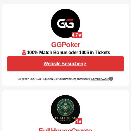
4.7
GGPoker
100% Match Bonus oder 100$ in Tickets
Website Besuchen
Es gelten die AGB | Spielen Sie verantwortungsbewusst |
GambleAware
4
FullHouseCrypto