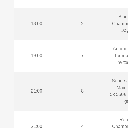
Blac
18:00
2
Champi
Day
Acroud 
19:00
7
Tourna
Invite
Supersat
Main 
21:00
8
5x 550€ 
gt
Roul
21:00
4
Champi