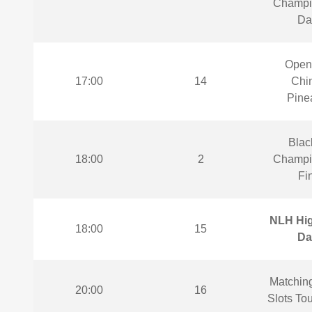
Champi
Da
Open
17:00
14
Chi
Pine
Blac
18:00
2
Champi
Fi
NLH Hig
18:00
15
Da
Matching
20:00
16
Slots To