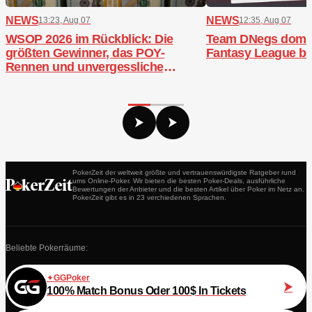
NEWS
NEWS
13:23, Aug 07
12:35, Aug 07
WSOP 2026 im Rückblick: Die
Team DNegs domini
größten Gewinner, das POY-
Fantasy League b
Rennen und unvergessliche
Bracelets
PokerZeit der weltweit größte und vertrauenswürdigste Ratgeber rund
ums Online-Poker. Wir bieten die besten Poker-Deals, ausführliche
Bewertungen der Anbieter und die besten Artikel über Poker im Netz an.
PokerZeit gibt es in 23 verchiedenen Sprachen.
Beliebte Pokerräume:
GGPoker
100% Match Bonus Oder 100$ In Tickets