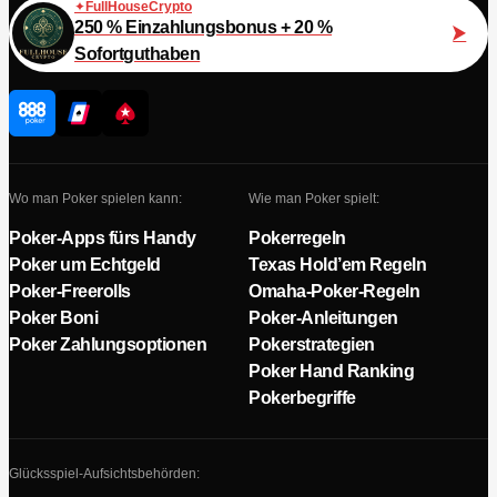
FullHouseCrypto
250 % Einzahlungsbonus + 20 %
Sofortguthaben
Wo man Poker spielen kann:
Wie man Poker spielt:
Poker-Apps fürs Handy
Pokerregeln
Poker um Echtgeld
Texas Hold’em Regeln
Poker-Freerolls
Omaha-Poker-Regeln
Poker Boni
Poker-Anleitungen
Poker Zahlungsoptionen
Pokerstrategien
Poker Hand Ranking
Pokerbegriffe
Glücksspiel-Aufsichtsbehörden: