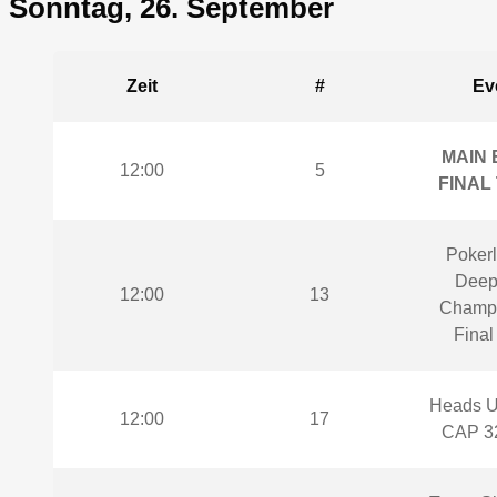
Sonntag, 26. September
Zeit
#
Ev
MAIN 
12:00
5
FINAL
Pokerl
Deep
12:00
13
Champi
Final
Heads U
12:00
17
CAP 32