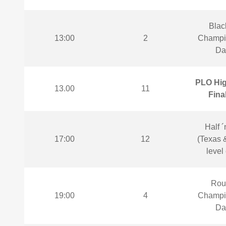
Blac
13:00
2
Champi
Da
PLO Hig
13.00
11
Fina
Half ´
17:00
12
(Texas 
level
Roul
19:00
4
Champi
Da