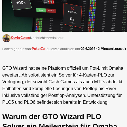
Kevin Conze
Nachrichtenredakteur
PokerZeit
29.6.2026 · 2 Minuten Lesezeit
Fakten geprüft von:
Zuletzt aktualisiert am:
GTO Wizard hat seine Plattform offiziell um Pot-Limit Omaha
erweitert. Ab sofort steht ein Solver für 4-Karten-PLO zur
Verfügung, der sowohl Cash Games als auch MTTs abdeckt.
Enthalten sind komplette Lösungen von Preflop bis River
inklusive vollständiger Postflop-Analysen. Unterstützung für
PLO5 und PLO6 befindet sich bereits in Entwicklung.
Warum der GTO Wizard PLO
Solver ein Meilenstein für Omaha-