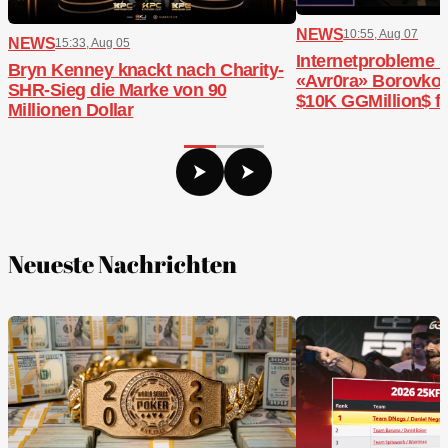
NEWS
10:55, Aug 07
NEWS
15:33, Aug 05
Internetprobleme 
Bryn Kenney knackt nach Charity-
«Avr0ra» Borovkov 
SHR-Sieg die Marke von 90
$10K GGMillion$ f
Millionen Dollar
Neueste Nachrichten