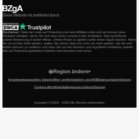
Diese Website ist zertifiziert durch:
Disclaimer:
Viele der Links auf PokerZeit.com sind Affiliate-Links und wir können eine
Provision erhalten, wenn Sie sich über einen unserer Links anmelden. Dies beeinflusst
unsere Bewertung in keiner Weise. Online-Poker zu spielen sollte immer Spaß machen. Wenn
Sie um echtes Geld spielen, stellen Sie sicher, dass Sie nicht um mehr spielen, als Sie sich
leisten können zu verlieren und dass Sie nur bei sicheren und regulierten Anbietern spielen.
Alle auf PokerZeit gelisteten Anbieter sind lizenziert und sicher.
Region ändern
Verantwortungsvolles Spielen
Über uns
Kontaktiere uns
AGB
Datenschutzerklärung
Cookies-Richtlinie
Haftungsausschluss
Sitemap
Copyright © 2003 - 2026 Alle Rechte vorbehalten.