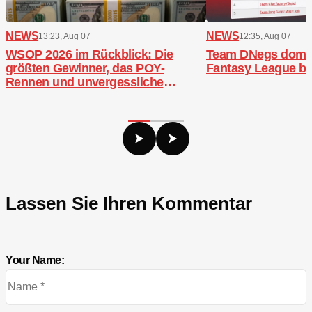
NEWS
NEWS
13:23, Aug 07
12:35, Aug 07
WSOP 2026 im Rückblick: Die
Team DNegs domini
größten Gewinner, das POY-
Fantasy League b
Rennen und unvergessliche
Bracelets
Lassen Sie Ihren Kommentar
Your Name: