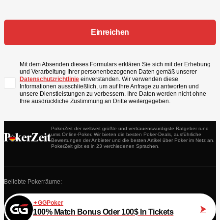
Mit dem Absenden dieses Formulars erklären Sie sich mit der Erhebung
und Verarbeitung Ihrer personenbezogenen Daten gemäß unserer
Datenschutzrichtlinie
einverstanden. Wir verwenden diese
Informationen ausschließlich, um auf Ihre Anfrage zu antworten und
unsere Dienstleistungen zu verbessern. Ihre Daten werden nicht ohne
Ihre ausdrückliche Zustimmung an Dritte weitergegeben.
PokerZeit der weltweit größte und vertrauenswürdigste Ratgeber rund
ums Online-Poker. Wir bieten die besten Poker-Deals, ausführliche
Bewertungen der Anbieter und die besten Artikel über Poker im Netz an.
PokerZeit gibt es in 23 verchiedenen Sprachen.
Beliebte Pokerräume:
GGPoker
100% Match Bonus Oder 100$ In Tickets