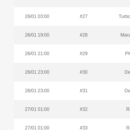
26/01 03:00
#27
Turb
26/01 19:00
#28
Mara
26/01 21:00
#29
P
26/01 23:00
#30
De
26/01 23:00
#31
De
27/01 01:00
#32
R
27/01 01:00
#33
R