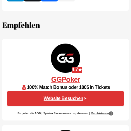
Empfehlen
4.7
GGPoker
100% Match Bonus oder 100$ in Tickets
Website Besuchen
Es gelten die AGB | Spielen Sie verantwortungsbewusst |
GambleAware