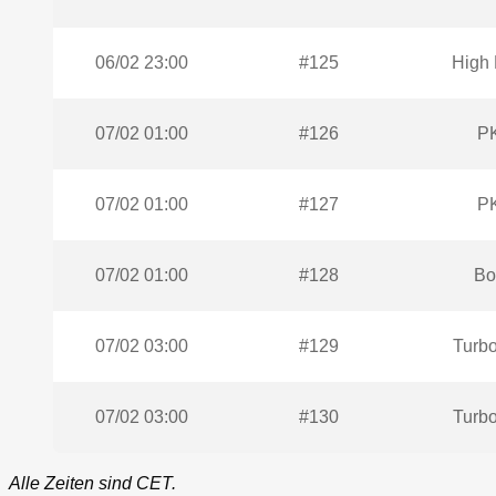
06/02 23:00
#125
High 
07/02 01:00
#126
P
07/02 01:00
#127
P
07/02 01:00
#128
Bo
07/02 03:00
#129
Turb
07/02 03:00
#130
Turb
Alle Zeiten sind CET.