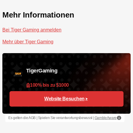
Mehr Informationen
Bei Tiger Gaming anmelden
Mehr über Tiger Gaming
TigerGaming
100% bis zu $1000
Website Besuchen
Es gelten die AGB | Spielen Sie verantwortungsbewusst |
GambleAware