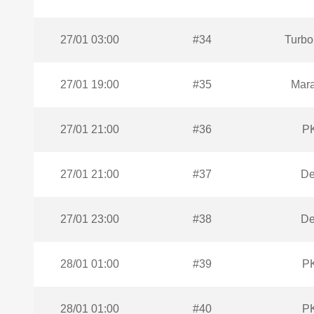
27/01 03:00
#34
Turbo
27/01 19:00
#35
Mara
27/01 21:00
#36
P
27/01 21:00
#37
De
27/01 23:00
#38
De
28/01 01:00
#39
P
28/01 01:00
#40
P