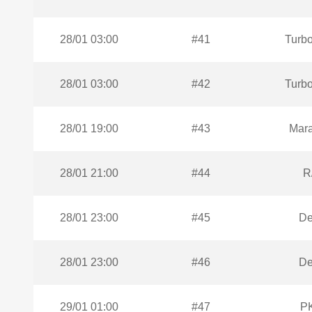
28/01 03:00
#41
Turb
28/01 03:00
#42
Turb
28/01 19:00
#43
Mara
28/01 21:00
#44
R
28/01 23:00
#45
De
28/01 23:00
#46
De
29/01 01:00
#47
P