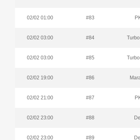
02/02 01:00
#83
P
02/02 03:00
#84
Turbo
02/02 03:00
#85
Turbo
02/02 19:00
#86
Mara
02/02 21:00
#87
P
02/02 23:00
#88
De
02/02 23:00
#89
De