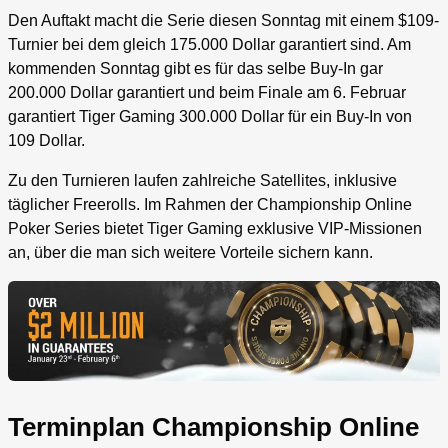
Den Auftakt macht die Serie diesen Sonntag mit einem $109-
Turnier bei dem gleich 175.000 Dollar garantiert sind. Am
kommenden Sonntag gibt es für das selbe Buy-In gar
200.000 Dollar garantiert und beim Finale am 6. Februar
garantiert Tiger Gaming 300.000 Dollar für ein Buy-In von
109 Dollar.
Zu den Turnieren laufen zahlreiche Satellites, inklusive
täglicher Freerolls. Im Rahmen der Championship Online
Poker Series bietet Tiger Gaming exklusive VIP-Missionen
an, über die man sich weitere Vorteile sichern kann.
Terminplan Championship Online