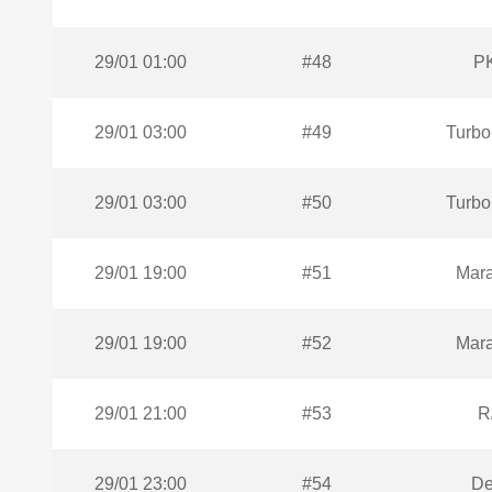
29/01 01:00
#48
P
29/01 03:00
#49
Turbo
29/01 03:00
#50
Turbo
29/01 19:00
#51
Mara
29/01 19:00
#52
Mara
29/01 21:00
#53
R
29/01 23:00
#54
De