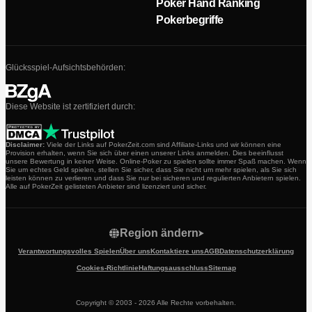
Poker Hand Ranking
Pokerbegriffe
Glücksspiel-Aufsichtsbehörden:
Diese Website ist zertifiziert durch:
Disclaimer:
Viele der Links auf PokerZeit.com sind Affiliate-Links und wir können eine
Provision erhalten, wenn Sie sich über einen unserer Links anmelden. Dies beeinflusst
unsere Bewertung in keiner Weise. Online-Poker zu spielen sollte immer Spaß machen. Wenn
Sie um echtes Geld spielen, stellen Sie sicher, dass Sie nicht um mehr spielen, als Sie sich
leisten können zu verlieren und dass Sie nur bei sicheren und regulierten Anbietern spielen.
Alle auf PokerZeit gelisteten Anbieter sind lizenziert und sicher.
Region ändern
Verantwortungsvolles Spielen
Über uns
Kontaktiere uns
AGB
Datenschutzerklärung
Cookies-Richtlinie
Haftungsausschluss
Sitemap
Copyright © 2003 - 2026 Alle Rechte vorbehalten.