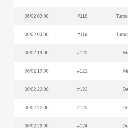
06/02 03:00
#118
Turbo
06/02 03:00
#119
Turbo
06/02 19:00
#120
Ma
06/02 19:00
#121
Ma
06/02 22:00
#122
De
06/02 22:00
#123
De
06/02 22:00
#124
De