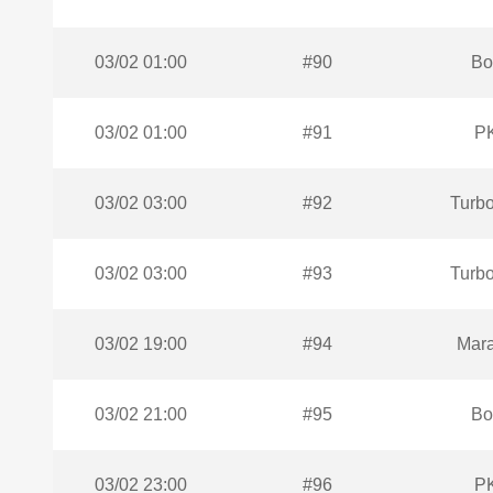
03/02 01:00
#90
Bo
03/02 01:00
#91
P
03/02 03:00
#92
Turb
03/02 03:00
#93
Turb
03/02 19:00
#94
Mara
03/02 21:00
#95
Bo
03/02 23:00
#96
P