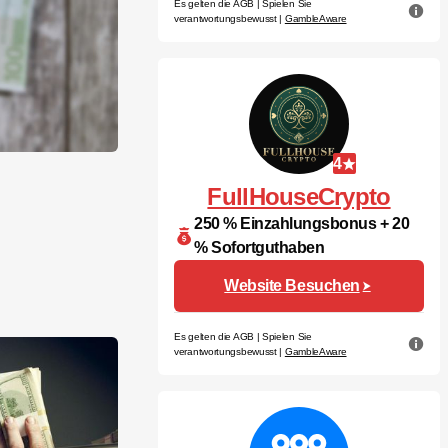
Es gelten die AGB | Spielen Sie
verantwortungsbewusst |
GambleAware
4
FullHouseCrypto
250 % Einzahlungsbonus + 20
% Sofortguthaben
Website Besuchen
Es gelten die AGB | Spielen Sie
verantwortungsbewusst |
GambleAware