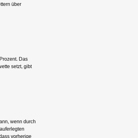
ttern über
 Prozent. Das
tte setzt, gibt
dann, wenn durch
auferlegten
 dass vorherige