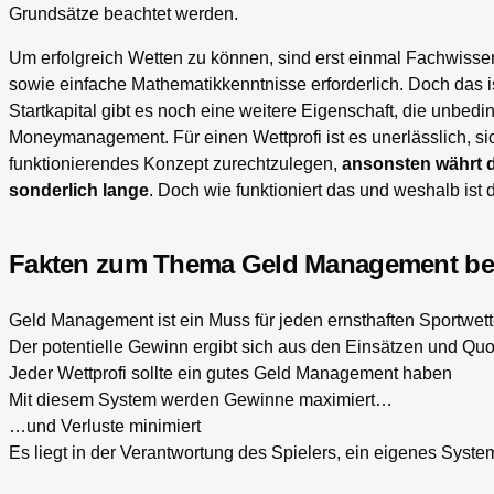
Grundsätze beachtet werden.
Um erfolgreich Wetten zu können, sind erst einmal Fachwissen
sowie einfache Mathematikkenntnisse erforderlich. Doch das i
Startkapital gibt es noch eine weitere Eigenschaft, die unbedi
Moneymanagement. Für einen Wettprofi ist es unerlässlich, si
funktionierendes Konzept zurechtzulegen,
ansonsten währt 
sonderlich lange
. Doch wie funktioniert das und weshalb ist 
Fakten zum Thema Geld Management bei
Geld Management ist ein Muss für jeden ernsthaften Sportwett
Der potentielle Gewinn ergibt sich aus den Einsätzen und Qu
Jeder Wettprofi sollte ein gutes Geld Management haben
Mit diesem System werden Gewinne maximiert…
…und Verluste minimiert
Es liegt in der Verantwortung des Spielers, ein eigenes Syste