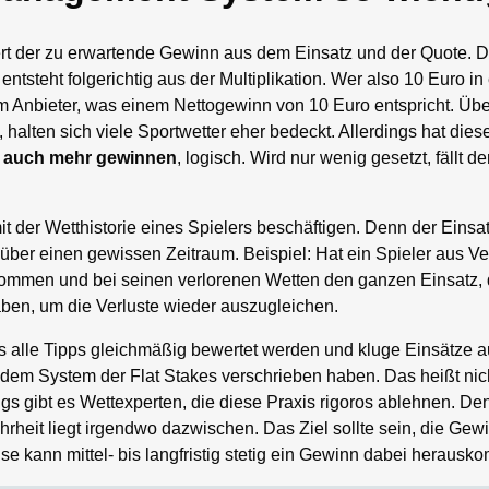
tiert der zu erwartende Gewinn aus dem Einsatz und der Quote. D
tsteht folgerichtig aus der Multiplikation. Wer also 10 Euro in
om Anbieter, was einem Nettogewinn von 10 Euro entspricht. Üb
 halten sich viele Sportwetter eher bedeckt. Allerdings hat di
n auch mehr gewinnen
, logisch. Wird nur wenig gesetzt, fällt 
t der Wetthistorie eines Spielers beschäftigen. Denn der Einsat
 über einen gewissen Zeitraum. Beispiel: Hat ein Spieler aus V
ommen und bei seinen verlorenen Wetten den ganzen Einsatz
ben, um die Verluste wieder auszugleichen.
 alle Tipps gleichmäßig bewertet werden und kluge Einsätze a
h dem System der Flat Stakes verschrieben haben. Das heißt nic
ings gibt es Wettexperten, die diese Praxis rigoros ablehnen. D
heit liegt irgendwo dazwischen. Das Ziel sollte sein, die Gew
se kann mittel- bis langfristig stetig ein Gewinn dabei herausk