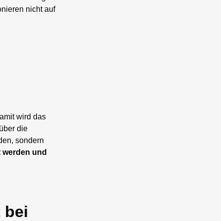
nieren nicht auf
damit wird das
über die
rden, sondern
t werden und
 bei