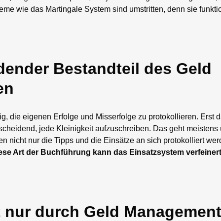
eme wie das Martingale System sind umstritten, denn sie funktio
dender Bestandteil des Geld
en
g, die eigenen Erfolge und Misserfolge zu protokollieren. Erst 
heidend, jede Kleinigkeit aufzuschreiben. Das geht meistens 
n nicht nur die Tipps und die Einsätze an sich protokolliert we
ese Art der Buchführung kann das Einsatzsystem verfeiner
ist nur durch Geld Management