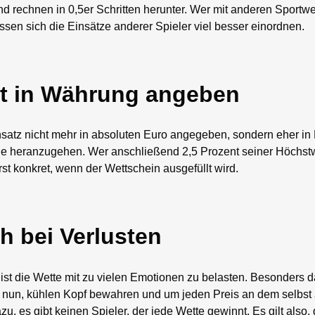
nd rechnen in 0,5er Schritten herunter. Wer mit anderen Sportwe
lassen sich die Einsätze anderer Spieler viel besser einordnen.
cht in Währung angeben
satz nicht mehr in absoluten Euro angegeben, sondern eher in
che heranzugehen. Wer anschließend 2,5 Prozent seiner Höchstwe
erst konkret, wenn der Wettschein ausgefüllt wird.
ch bei Verlusten
ist die Wette mit zu vielen Emotionen zu belasten. Besonders 
s nun, kühlen Kopf bewahren und um jeden Preis an dem selbst 
, es gibt keinen Spieler, der jede Wette gewinnt. Es gilt also,