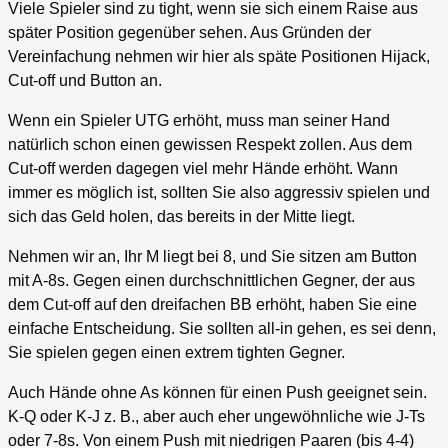
Viele Spieler sind zu tight, wenn sie sich einem Raise aus
später Position gegenüber sehen. Aus Gründen der
Vereinfachung nehmen wir hier als späte Positionen Hijack,
Cut-off und Button an.
Wenn ein Spieler UTG erhöht, muss man seiner Hand
natürlich schon einen gewissen Respekt zollen. Aus dem
Cut-off werden dagegen viel mehr Hände erhöht. Wann
immer es möglich ist, sollten Sie also aggressiv spielen und
sich das Geld holen, das bereits in der Mitte liegt.
Nehmen wir an, Ihr M liegt bei 8, und Sie sitzen am Button
mit A-8s. Gegen einen durchschnittlichen Gegner, der aus
dem Cut-off auf den dreifachen BB erhöht, haben Sie eine
einfache Entscheidung. Sie sollten all-in gehen, es sei denn,
Sie spielen gegen einen extrem tighten Gegner.
Auch Hände ohne As können für einen Push geeignet sein.
K-Q oder K-J z. B., aber auch eher ungewöhnliche wie J-Ts
oder 7-8s. Von einem Push mit niedrigen Paaren (bis 4-4)