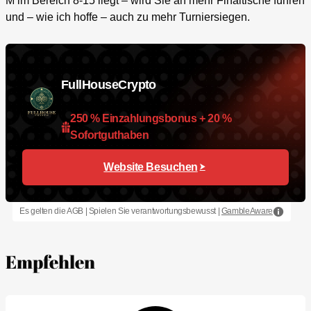
M im Bereich 8-15 liegt – wird Sie an mehr Finaltische führen
und – wie ich hoffe – auch zu mehr Turniersiegen.
FullHouseCrypto
250 % Einzahlungsbonus + 20 %
Sofortguthaben
Website Besuchen
Es gelten die AGB | Spielen Sie verantwortungsbewusst |
GambleAware
Empfehlen