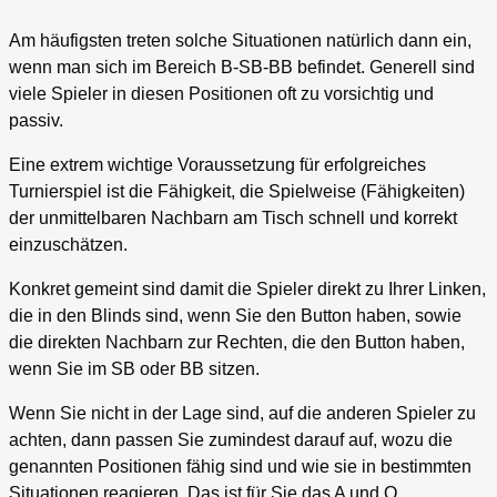
Am häufigsten treten solche Situationen natürlich dann ein,
wenn man sich im Bereich B-SB-BB befindet. Generell sind
viele Spieler in diesen Positionen oft zu vorsichtig und
passiv.
Eine extrem wichtige Voraussetzung für erfolgreiches
Turnierspiel ist die Fähigkeit, die Spielweise (Fähigkeiten)
der unmittelbaren Nachbarn am Tisch schnell und korrekt
einzuschätzen.
Konkret gemeint sind damit die Spieler direkt zu Ihrer Linken,
die in den Blinds sind, wenn Sie den Button haben, sowie
die direkten Nachbarn zur Rechten, die den Button haben,
wenn Sie im SB oder BB sitzen.
Wenn Sie nicht in der Lage sind, auf die anderen Spieler zu
achten, dann passen Sie zumindest darauf auf, wozu die
genannten Positionen fähig sind und wie sie in bestimmten
Situationen reagieren. Das ist für Sie das A und O.