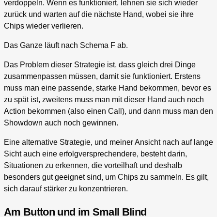
verdoppeln. Wenn es funktioniert, lehnen sie sich wieder
zurück und warten auf die nächste Hand, wobei sie ihre
Chips wieder verlieren.
Das Ganze läuft nach Schema F ab.
Das Problem dieser Strategie ist, dass gleich drei Dinge
zusammenpassen müssen, damit sie funktioniert. Erstens
muss man eine passende, starke Hand bekommen, bevor es
zu spät ist, zweitens muss man mit dieser Hand auch noch
Action bekommen (also einen Call), und dann muss man den
Showdown auch noch gewinnen.
Eine alternative Strategie, und meiner Ansicht nach auf lange
Sicht auch eine erfolgversprechendere, besteht darin,
Situationen zu erkennen, die vorteilhaft und deshalb
besonders gut geeignet sind, um Chips zu sammeln. Es gilt,
sich darauf stärker zu konzentrieren.
Am Button und im Small Blind