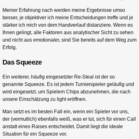
Meiner Erfahrung nach werden meine Ergebnisse umso
besser, je objektiver ich meine Entscheidungen treffe und je
stärker ich mich von dem Handverlauf distanziere. Wenn es
Ihnen gelingt, alle Faktoren aus analytischer Sicht zu sehen
und nicht aus emotionaler, sind Sie bereits auf dem Weg zum
Erfolg.
Das Squeeze
Ein weiterer, häufig eingesetzter Re-Steal ist der so
genannte Squeeze. Es ist jedem Turnierspieler geläufig und
wird eingesetzt, um Spielern Chips abzunehmen, die nach
unsere Einschätzung zu light eröffnen.
Man setzt es im besten Fall ein, wenn ein Spieler vor uns,
der (vermutlich) ebenfalls weiß, was er tut, sich für einen Call
anstatt eines Raises entscheidet. Damit liegt die ideale
Situation für ein Squeeze vor.