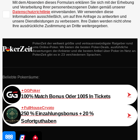
Mit dem Absenden dieses Formulars erklären Sie sich mit der Erhebung
und Verarbeitung Ihrer personenbezogenen Daten gemäß unserer
Datenschutzrichtlinie
einverstanden. Wir verwenden diese
Informationen ausschließlich, um auf Ihre Anfrage zu antworten und
unsere Dienstleistungen zu verbessern. Ihre Daten werden nicht ohne
Ihre ausdrückliche Zustimmung an Dritte weitergegeben.
PokerZeit der weltweit größte und vertrauenswürdigste Ratgeber rund
ums Online-Poker. Wir bieten die besten Poker-Deals, ausführliche
Bewertungen der Anbieter und die besten Artikel über Poker im Netz an.
PokerZeit gibt es in 23 verchiedenen Sprachen.
Beliebte Pokerräume:
GGPoker
100% Match Bonus Oder 100$ In Tickets
FullHouseCrypto
250 % Einzahlungsbonus + 20 %
Sofortguthaben