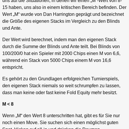
uns auf die Situationen, in denen wir einen „M“-Wert von 8-
15 haben, uns also in einem kritischen Bereich befinden. Der
Wert „M“ wurde von Dan Harrington geprägt und bezeichnet
die Größe des eigenen Stacks im Vergleich zu den Blinds
und Ante.
Der Wert wird berechnet, indem man den eigenen Stack
durch die Summe der Blinds und Ante teilt. Bei Blinds von
100/200/0 hat ein Spieler mit 2000 Chips einen M von 6,6,
während ein Stack von 5000 Chips einem M von 16,6
entspricht.
Es gehört zu den Grundlagen erfolgreichen Turnierspiels,
den eigenen Stack niemals so weit schrumpfen zu lassen,
dass man keine oder fast keine Fold Equity mehr besitzt.
M < 8
Wenn „M“ den Wert 8 unterschritten hat, gibt es für Sie nur
noch einen Move. Sie suchen sich einen möglichst guten