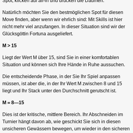
Spot, klicken auf all-in und drücken die Daumen.
Natürlich möchten Sie den bestmöglichen Spot für diesen
Move finden, aber wenn wir ehrlich sind: Mit Skills ist hier
nicht mehr viel anzufangen. In dieser Situation sind wir der
Glücksgöttin Fortuna ausgeliefert.
M > 15
Liegt der Wert M über 15, sind Sie in einer komfortablen
Situation und können sich Ihre Hände in Ruhe aussuchen.
Die entscheidende Phase, in der Sie Ihr Spiel anpassen
müssen, ist aber die, in der Ihr Wert M zwischen 8 und 15
liegt und Ihr Stack unter den Durchschnitt gerutscht ist.
M = 8—15
Dies ist der kritische, mittlere Bereich. Ihr Abschneiden im
Turnier hängt davon ab, wie geschickt Sie sich in diesen
unsicheren Gewässern bewegen, um wieder in den sicheren