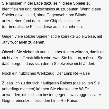
Sie müssen in der Lage dazu sein, diese Spieler zu
identifizieren und rücksichtslos auszubeuten. Wenn diese
Spieler gewillt sind, ohne Gegenwehr ihre Blinds
aufzugeben (und damit ihre Chips), ist es Ihre
(un-)moralische Pflicht, diese auch zu nehmen.
Gegen viele solche Spieler ist die korrekte Spielweise, mit
„any two“ all-in zu gehen.
Obwohl Sie sicher ab und zu lieber folden würden, damit es
nicht allzu offensichtlich wird, was Sie hier tun, müssen Sie
dafür sorgen, dass sich deren Spielweise nicht ändert.
Noch ein nützliches Werkzeug: Der Limp Re-Raise
Zusätzlich zu deutlich häufigeren Raises (das sollten Sie
unbedingt machen) können Sie eine weitere Waffe
anwenden, die sich am besten gegen etwas aggressivere
Gegner einsetzen lässt: den Limp Re-Raise.