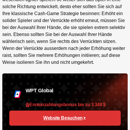
solche Richtung entwickelt, desto eher sollten Sie sich auf
Ihre klassische Cash-Game Strategie besinnen: Erhöht ein
solider Spieler und der Verrückte erhöht erneut, müssen Sie
bei der Auswahl Ihrer Hände, die sie spielen extrem selektiv
sein. Ebenso sollten Sie bei der Auswahl Ihrer Hände
wählerisch sein, wenn Sie rechts des Verrückten sitzen.
Wenn der Verrückte ausserdem nach jeder Erhöhung weiter
raist, sollten Sie mehrere Erhöhungen initiieren; auf diese
Weise isolieren Sie ihn und nicht umgekehrt.
WPT Global
Ersteinzahlungsbonus bis zu 3.348 $
Website Besuchen