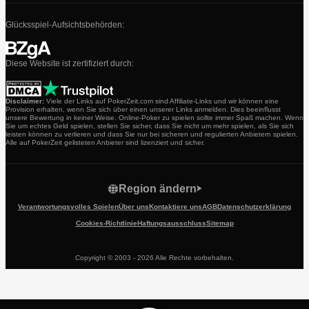
Glücksspiel-Aufsichtsbehörden:
Diese Website ist zertifiziert durch:
Disclaimer:
Viele der Links auf PokerZeit.com sind Affiliate-Links und wir können eine
Provision erhalten, wenn Sie sich über einen unserer Links anmelden. Dies beeinflusst
unsere Bewertung in keiner Weise. Online-Poker zu spielen sollte immer Spaß machen. Wenn
Sie um echtes Geld spielen, stellen Sie sicher, dass Sie nicht um mehr spielen, als Sie sich
leisten können zu verlieren und dass Sie nur bei sicheren und regulierten Anbietern spielen.
Alle auf PokerZeit gelisteten Anbieter sind lizenziert und sicher.
Region ändern
Verantwortungsvolles Spielen
Über uns
Kontaktiere uns
AGB
Datenschutzerklärung
Cookies-Richtlinie
Haftungsausschluss
Sitemap
Copyright © 2003 - 2026 Alle Rechte vorbehalten.