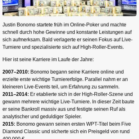
Justin Bonomo startete früh im Online-Poker und machte
schnell durch hohe Gewinne und konstante Leistungen auf
sich aufmerksam. Bald verlagerte er seinen Fokus auf Live-
Turniere und spezialisierte sich auf High-Roller-Events.
Hier ist seine Karriere im Laufe der Jahre:
2007–2010:
Bonomo begann seine Karriere online und
erzielte erste wichtige Turniererfolge. Parallel nahm er an
kleineren Live-Events teil, um Erfahrung zu sammeln.
2011–2014:
Er etablierte sich in der High-Roller-Szene und
gewann mehrere wichtige Live-Turniere. In dieser Zeit baute
er seine Bankroll massiv aus und festigte seinen Ruf als
analytischer und geduldiger Spieler.
2015:
Bonomo gewann seinen ersten WPT-Titel beim Five
Diamond Classic und sicherte sich ein Preisgeld von rund
400.000 €.