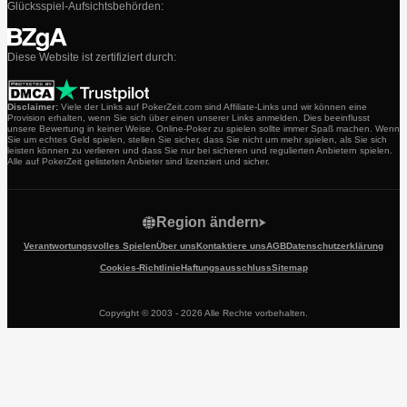
Glücksspiel-Aufsichtsbehörden:
Diese Website ist zertifiziert durch:
Disclaimer:
Viele der Links auf PokerZeit.com sind Affiliate-Links und wir können eine
Provision erhalten, wenn Sie sich über einen unserer Links anmelden. Dies beeinflusst
unsere Bewertung in keiner Weise. Online-Poker zu spielen sollte immer Spaß machen. Wenn
Sie um echtes Geld spielen, stellen Sie sicher, dass Sie nicht um mehr spielen, als Sie sich
leisten können zu verlieren und dass Sie nur bei sicheren und regulierten Anbietern spielen.
Alle auf PokerZeit gelisteten Anbieter sind lizenziert und sicher.
Region ändern
Verantwortungsvolles Spielen
Über uns
Kontaktiere uns
AGB
Datenschutzerklärung
Cookies-Richtlinie
Haftungsausschluss
Sitemap
Copyright © 2003 - 2026 Alle Rechte vorbehalten.