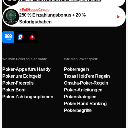
FullHouseCrypto
250 % Einzahlungsbonus + 20 %
Sofortguthaben
Wo man Poker spielen kann:
Wie man Poker spielt:
Poker-Apps fürs Handy
Pokerregeln
Poker um Echtgeld
Texas Hold’em Regeln
Poker-Freerolls
Omaha-Poker-Regeln
Poker Boni
Poker-Anleitungen
Poker Zahlungsoptionen
Pokerstrategien
Poker Hand Ranking
Pokerbegriffe