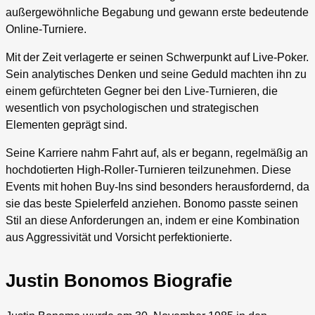
außergewöhnliche Begabung und gewann erste bedeutende
Online-Turniere.
Mit der Zeit verlagerte er seinen Schwerpunkt auf Live-Poker.
Sein analytisches Denken und seine Geduld machten ihn zu
einem gefürchteten Gegner bei den Live-Turnieren, die
wesentlich von psychologischen und strategischen
Elementen geprägt sind.
Seine Karriere nahm Fahrt auf, als er begann, regelmäßig an
hochdotierten High-Roller-Turnieren teilzunehmen. Diese
Events mit hohen Buy-Ins sind besonders herausfordernd, da
sie das beste Spielerfeld anziehen. Bonomo passte seinen
Stil an diese Anforderungen an, indem er eine Kombination
aus Aggressivität und Vorsicht perfektionierte.
Justin Bonomos Biografie