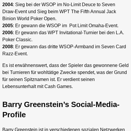
2004
: Sieg bei der WSOP im No-Limit Deuce to Seven
Draw-Event und Sieg beim WPT The Fifth Annual Jack
Binion World Poker Open.
2005
: Er gewann die WSOP im Pot Limit Omaha-Event.
2006
: Er gewann das WPT Invitational-Turnier bei den L.A.
Poker Classic.
2008
: Er gewann das dritte WSOP-Armband im Seven Card
Razz-Event.
Es ist erwähnenswert, dass der Spieler das gewonnene Geld
bei Turnieren für wohltätige Zwecke spendet, was der Grund
für seinen Spitznamen ist. Er verdient seinen
Lebensunterhalt mit Cash Games.
Barry Greenstein’s Social-Media-
Profile
Barry Greenstein ist in verschiedenen sozialen Netzwerken