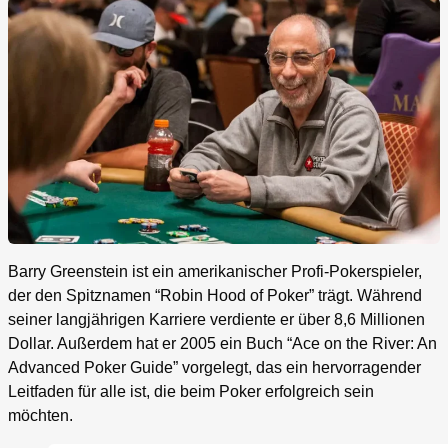
Barry Greenstein ist ein amerikanischer Profi-Pokerspieler,
der den Spitznamen “Robin Hood of Poker” trägt. Während
seiner langjährigen Karriere verdiente er über 8,6 Millionen
Dollar. Außerdem hat er 2005 ein Buch “Ace on the River: An
Advanced Poker Guide” vorgelegt, das ein hervorragender
Leitfaden für alle ist, die beim Poker erfolgreich sein
möchten.