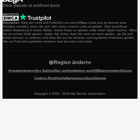
Diese Website ist zertifiziert durch:
Disclaimer:
Viele der Links auf PokerZeit.com sind Affiliate-Links und wir können eine
Provision erhalten, wenn Sie sich über einen unserer Links anmelden. Dies beeinflusst
unsere Bewertung in keiner Weise. Online-Poker zu spielen sollte immer Spaß machen. Wenn
Sie um echtes Geld spielen, stellen Sie sicher, dass Sie nicht um mehr spielen, als Sie sich
leisten können zu verlieren und dass Sie nur bei sicheren und regulierten Anbietern spielen.
Alle auf PokerZeit gelisteten Anbieter sind lizenziert und sicher.
Region ändern
Verantwortungsvolles Spielen
Über uns
Kontaktiere uns
AGB
Datenschutzerklärung
Cookies-Richtlinie
Haftungsausschluss
Sitemap
Copyright © 2003 - 2026 Alle Rechte vorbehalten.