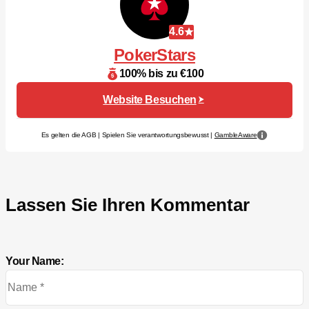
4.6
PokerStars
100% bis zu €100
Website Besuchen
Es gelten die AGB | Spielen Sie verantwortungsbewusst |
GambleAware
Lassen Sie Ihren Kommentar
Your Name: