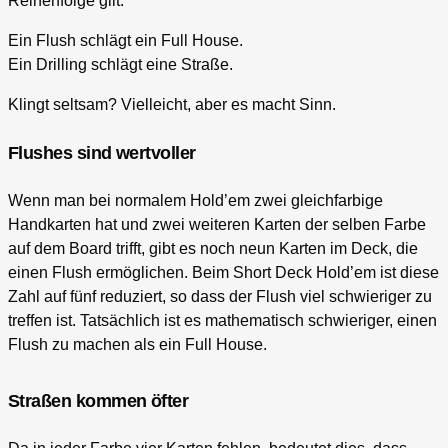
Reihenfolge gilt:
Ein Flush schlägt ein Full House.
Ein Drilling schlägt eine Straße.
Klingt seltsam? Vielleicht, aber es macht Sinn.
Flushes sind wertvoller
Wenn man bei normalem Hold’em zwei gleichfarbige
Handkarten hat und zwei weiteren Karten der selben Farbe
auf dem Board trifft, gibt es noch neun Karten im Deck, die
einen Flush ermöglichen. Beim Short Deck Hold’em ist diese
Zahl auf fünf reduziert, so dass der Flush viel schwieriger zu
treffen ist. Tatsächlich ist es mathematisch schwieriger, einen
Flush zu machen als ein Full House.
Straßen kommen öfter