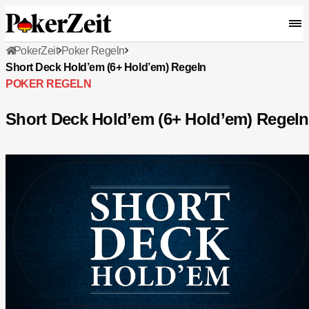
PokerZeit
Poker Regeln
Short Deck Hold’em (6+ Hold’em) Regeln
POKER REGELN
Short Deck Hold’em (6+ Hold’em) Regeln