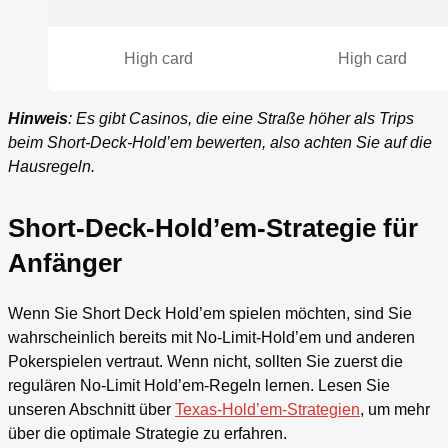
High card
High card
Hinweis
: Es gibt Casinos, die eine Straße höher als Trips
beim Short-Deck-Hold’em bewerten, also achten Sie auf die
Hausregeln.
Short-Deck-Hold’em-Strategie für
Anfänger
Wenn Sie Short Deck Hold’em spielen möchten, sind Sie
wahrscheinlich bereits mit No-Limit-Hold’em und anderen
Pokerspielen vertraut. Wenn nicht, sollten Sie zuerst die
regulären No-Limit Hold’em-Regeln lernen. Lesen Sie
unseren Abschnitt über
Texas-Hold’em-Strategien
, um mehr
über die optimale Strategie zu erfahren.