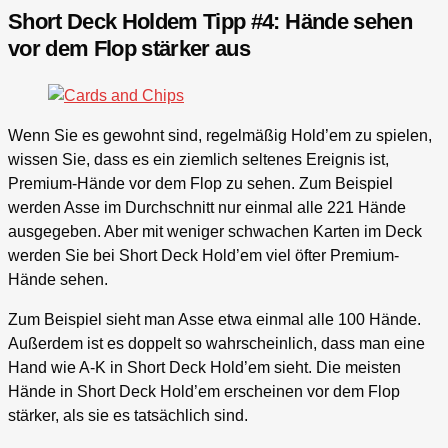
Short Deck Holdem Tipp #4: Hände sehen
vor dem Flop stärker aus
Wenn Sie es gewohnt sind, regelmäßig Hold’em zu spielen,
wissen Sie, dass es ein ziemlich seltenes Ereignis ist,
Premium-Hände vor dem Flop zu sehen. Zum Beispiel
werden Asse im Durchschnitt nur einmal alle 221 Hände
ausgegeben. Aber mit weniger schwachen Karten im Deck
werden Sie bei Short Deck Hold’em viel öfter Premium-
Hände sehen.
Zum Beispiel sieht man Asse etwa einmal alle 100 Hände.
Außerdem ist es doppelt so wahrscheinlich, dass man eine
Hand wie A-K in Short Deck Hold’em sieht. Die meisten
Hände in Short Deck Hold’em erscheinen vor dem Flop
stärker, als sie es tatsächlich sind.