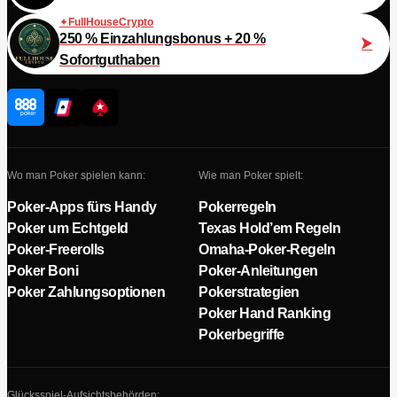
FullHouseCrypto
250 % Einzahlungsbonus + 20 %
Sofortguthaben
Wo man Poker spielen kann:
Wie man Poker spielt:
Poker-Apps fürs Handy
Pokerregeln
Poker um Echtgeld
Texas Hold’em Regeln
Poker-Freerolls
Omaha-Poker-Regeln
Poker Boni
Poker-Anleitungen
Poker Zahlungsoptionen
Pokerstrategien
Poker Hand Ranking
Pokerbegriffe
Glücksspiel-Aufsichtsbehörden: