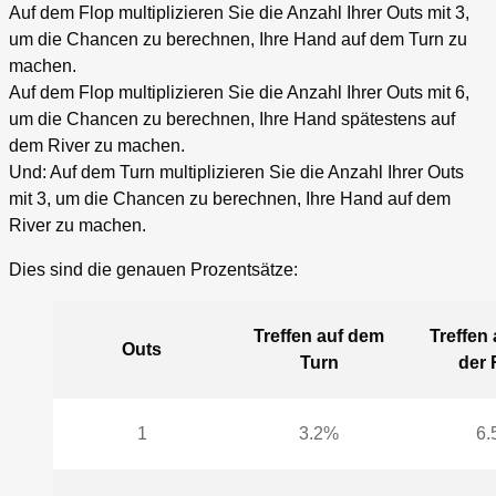
Auf dem Flop multiplizieren Sie die Anzahl Ihrer Outs mit 3,
um die Chancen zu berechnen, Ihre Hand auf dem Turn zu
machen.
Auf dem Flop multiplizieren Sie die Anzahl Ihrer Outs mit 6,
um die Chancen zu berechnen, Ihre Hand spätestens auf
dem River zu machen.
Und: Auf dem Turn multiplizieren Sie die Anzahl Ihrer Outs
mit 3, um die Chancen zu berechnen, Ihre Hand auf dem
River zu machen.
Dies sind die genauen Prozentsätze:
Treffen auf dem
Treffen 
Outs
Turn
der 
1
3.2%
6.