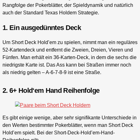
Rangfolge der Pokerblätter, der Spieldynamik und natürlich
auch der Standard Texas Holdem Strategie.
1. Ein ausgedünntes Deck
Um Short Deck Hold’em zu spielen, nimmt man ein reguläres
52-Kartendeck und entfernt die Zweien, Dreien, Vieren und
Fünfen. Man erhält ein 36-Karten-Deck, in dem die sechs die
niedrigste Karte ist. Das Ass kann bei Straßen immer noch
als niedrig gelten – A-6-7-8-9 ist eine Straße.
2. 6+ Hold‘em Hand Reihenfolge
Es gibt einige wenige, aber sehr signifikante Unterschiede in
den Werten bestimmter Pokerblätter, wenn man Short Deck
Hold’em spielt. Bei der Short-Deck-Hold’em-Hand-