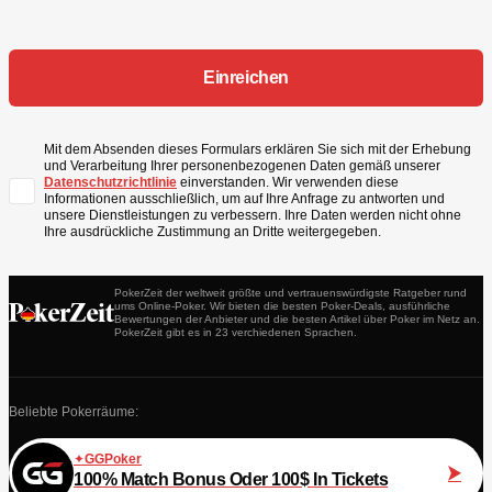
Mit dem Absenden dieses Formulars erklären Sie sich mit der Erhebung
und Verarbeitung Ihrer personenbezogenen Daten gemäß unserer
Datenschutzrichtlinie
einverstanden. Wir verwenden diese
Informationen ausschließlich, um auf Ihre Anfrage zu antworten und
unsere Dienstleistungen zu verbessern. Ihre Daten werden nicht ohne
Ihre ausdrückliche Zustimmung an Dritte weitergegeben.
PokerZeit der weltweit größte und vertrauenswürdigste Ratgeber rund
ums Online-Poker. Wir bieten die besten Poker-Deals, ausführliche
Bewertungen der Anbieter und die besten Artikel über Poker im Netz an.
PokerZeit gibt es in 23 verchiedenen Sprachen.
Beliebte Pokerräume:
GGPoker
100% Match Bonus Oder 100$ In Tickets