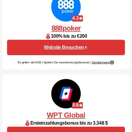
4.3
888poker
100% bis zu €200
Website Besuchen
Es gelten die AGB | Spielen Sie verantwortungsbewusst |
GambleAware
4.6
WPT Global
Ersteinzahlungsbonus bis zu 3.348 $