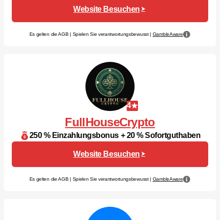
Website Besuchen
Es gelten die AGB | Spielen Sie verantwortungsbewusst |
GambleAware
4
FullHouseCrypto
250 % Einzahlungsbonus + 20 % Sofortguthaben
Website Besuchen
Es gelten die AGB | Spielen Sie verantwortungsbewusst |
GambleAware