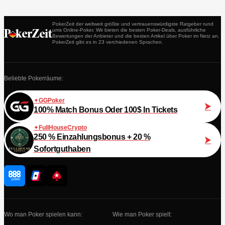
PokerZeit der weltweit größte und vertrauenswürdigste Ratgeber rund
ums Online-Poker. Wir bieten die besten Poker-Deals, ausführliche
Bewertungen der Anbieter und die besten Artikel über Poker im Netz an.
PokerZeit gibt es in 23 verchiedenen Sprachen.
Beliebte Pokerräume:
GGPoker
100% Match Bonus Oder 100$ In Tickets
FullHouseCrypto
250 % Einzahlungsbonus + 20 %
Sofortguthaben
Wo man Poker spielen kann:
Wie man Poker spielt: