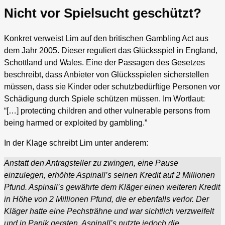
Nicht vor Spielsucht geschützt?
Konkret verweist Lim auf den britischen Gambling Act aus
dem Jahr 2005. Dieser reguliert das Glücksspiel in England,
Schottland und Wales. Eine der Passagen des Gesetzes
beschreibt, dass Anbieter von Glücksspielen sicherstellen
müssen, dass sie Kinder oder schutzbedürftige Personen vor
Schädigung durch Spiele schützen müssen. Im Wortlaut:
“[…] protecting children and other vulnerable persons from
being harmed or exploited by gambling.”
In der Klage schreibt Lim unter anderem:
Anstatt den Antragsteller zu zwingen, eine Pause
einzulegen, erhöhte Aspinall’s seinen Kredit auf 2 Millionen
Pfund. Aspinall’s gewährte dem Kläger einen weiteren Kredit
in Höhe von 2 Millionen Pfund, die er ebenfalls verlor. Der
Kläger hatte eine Pechsträhne und war sichtlich verzweifelt
und in Panik geraten. Aspinall’s nutzte jedoch die