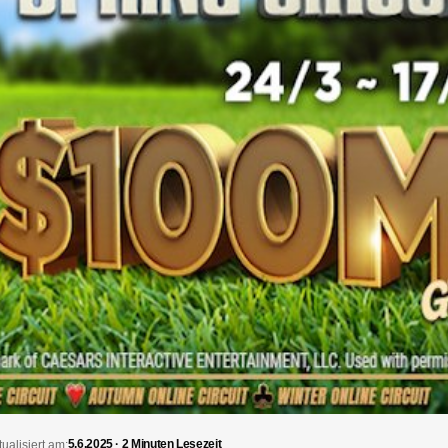
5.6.2025 · 2 Minuten Lesezeit
tualisiert am: