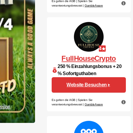
Es gelten die AGB | Spielen Sie
verantwortungsbewusst |
GambleAware
4
FullHouseCrypto
250 % Einzahlungsbonus + 20
% Sofortguthaben
Website Besuchen
Es gelten die AGB | Spielen Sie
verantwortungsbewusst |
GambleAware