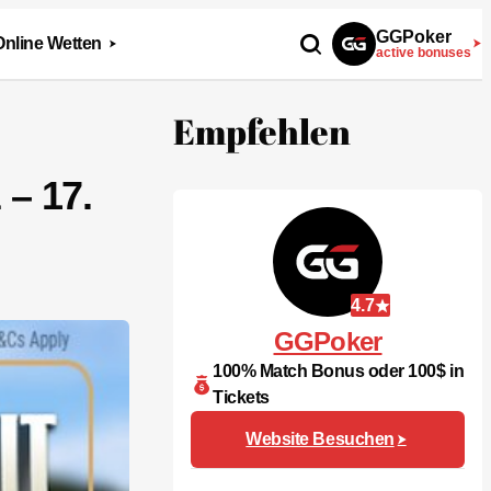
GGPoker
Online Wetten
active bonuses
Empfehlen
 – 17.
4.7
GGPoker
100% Match Bonus oder 100$ in
Tickets
Website Besuchen