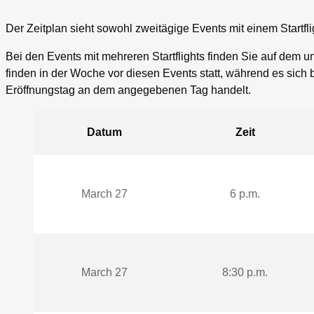
Der Zeitplan sieht sowohl zweitägige Events mit einem Startflig
Bei den Events mit mehreren Startflights finden Sie auf dem un
finden in der Woche vor diesen Events statt, während es sich
Eröffnungstag an dem angegebenen Tag handelt.
Datum
Zeit
March 27
6 p.m.
March 27
8:30 p.m.