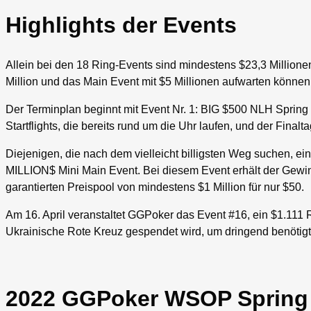
Highlights der Events
Allein bei den 18 Ring-Events sind mindestens $23,3 Millione
Million und das Main Event mit $5 Millionen aufwarten können
Der Terminplan beginnt mit Event Nr. 1: BIG $500 NLH Spring K
Startflights, die bereits rund um die Uhr laufen, und der Fina
Diejenigen, die nach dem vielleicht billigsten Weg suchen, e
MILLION$ Mini Main Event. Bei diesem Event erhält der Gewin
garantierten Preispool von mindestens $1 Million für nur $50.
Am 16. April veranstaltet GGPoker das Event #16, ein $1.111 
Ukrainische Rote Kreuz gespendet wird, um dringend benötigt
2022 GGPoker WSOP Spring O