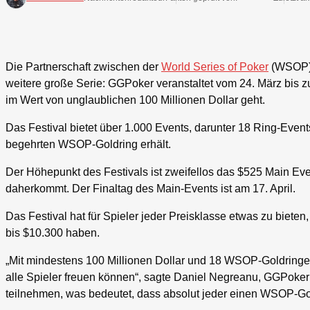
Die Partnerschaft zwischen der
World Series of Poker
(WSOP)
weitere große Serie: GGPoker veranstaltet vom 24. März bis z
im Wert von unglaublichen 100 Millionen Dollar geht.
Das Festival bietet über 1.000 Events, darunter 18 Ring-Eve
begehrten WSOP-Goldring erhält.
Der Höhepunkt des Festivals ist zweifellos das $525 Main Even
daherkommt. Der Finaltag des Main-Events ist am 17. April.
Das Festival hat für Spieler jeder Preisklasse etwas zu bieten
bis $10.300 haben.
„Mit mindestens 100 Millionen Dollar und 18 WSOP-Goldringen,
alle Spieler freuen können“, sagte Daniel Negreanu, GGPok
teilnehmen, was bedeutet, dass absolut jeder einen WSOP-Gol