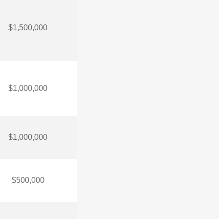
$1,500,000
$1,000,000
$1,000,000
$500,000