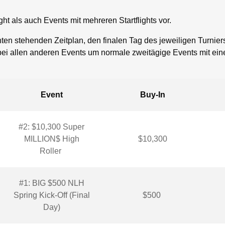
ht als auch Events mit mehreren Startflights vor.
ten stehenden Zeitplan, den finalen Tag des jeweiligen Turniers.
 bei allen anderen Events um normale zweitägige Events mit ei
Event
Buy-In
#2: $10,300 Super
MILLION$ High
$10,300
Roller
#1: BIG $500 NLH
Spring Kick-Off (Final
$500
Day)