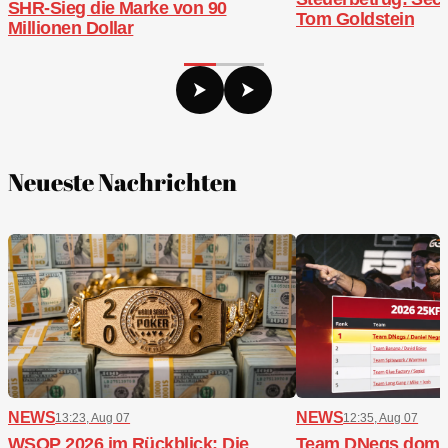
SHR-Sieg die Marke von 90
Tom Goldstein
Millionen Dollar
Neueste Nachrichten
NEWS
NEWS
13:23, Aug 07
12:35, Aug 07
WSOP 2026 im Rückblick: Die
Team DNegs domini