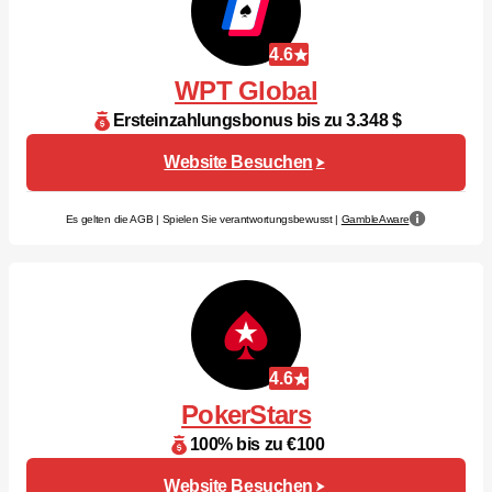
4.6
WPT Global
Ersteinzahlungsbonus bis zu 3.348 $
Website Besuchen
Es gelten die AGB | Spielen Sie verantwortungsbewusst |
GambleAware
4.6
PokerStars
100% bis zu €100
Website Besuchen