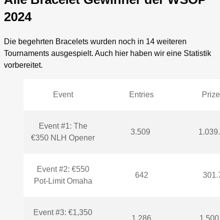
2024
Die begehrten Bracelets wurden noch in 14 weiteren
Tournaments ausgespielt. Auch hier haben wir eine Statistik
vorbereitet.
Event
Entries
Prize
Event #1: The
3.509
1.039
€350 NLH Opener
Event #2: €550
642
301.
Pot-Limit Omaha
Event #3: €1,350
1.286
1.500