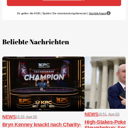
Es gelten die AGB | Spielen Sie verantwortungsbewusst |
GambleAware
Beliebte Nachrichten
NEWS
10:51, Aug 03
NEWS
15:33, Aug 05
High-Stakes-Poker,
Bryn Kenney knackt nach Charity-
Steuerbetrug: Sech