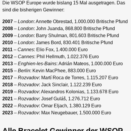
Die WSOP Europe wurde bislang 15 Mal ausgetragen. Das
sind die bisherigen Gewinner:
2007
–
London
: Annette Obrestad, 1.000.000 Britische Pfund
2008
–
London
: John Juanda, 868.800 Britische Pfund
2009
–
London
: Barry Shulman, 801.603 Britische Pfund
2010
–
London
: James Bord, 830.401 Britische Pfund
2011
–
Cannes
: Elio Fox, 1.400.000 Euro
2012
–
Cannes
: Phil Hellmuth, 1.022.376 Euro
2013
–
Enghien-les-Bains
: Adrián Mateos, 1.000.000 Euro
2015
–
Berlin
: Kevin MacPhee, 883.000 Euro
2017
–
Rozvadov
: Martí Roca de Torres, 1.115.207 Euro
2018
–
Rozvadov
: Jack Sinclair, 1.122.239 Euro
2019
–
Rozvadov
: Alexandros Kolonias, 1.133.678 Euro
2021
–
Rozvadov
: Josef Guláš, 1.276.712 Euro
2022
–
Rozvadov
: Omar Eljach, 1.380.129 Euro
2023
–
Rozvadov
: Max Neugebauer, 1.500.000 Euro
Alle Bracelet Gewinner der WSOP