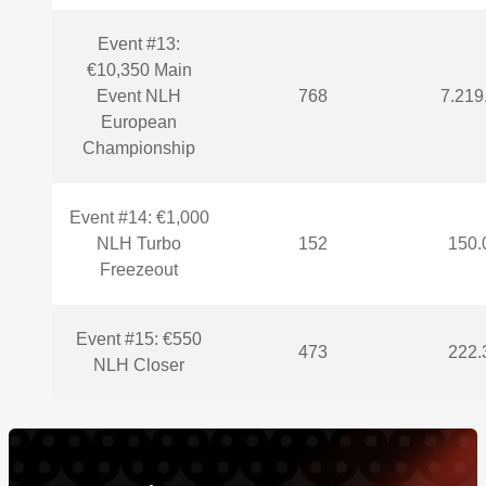
Event #13:
€10,350 Main
Event NLH
768
7.219
European
Championship
Event #14: €1,000
NLH Turbo
152
150.
Freezeout
Event #15: €550
473
222.
NLH Closer