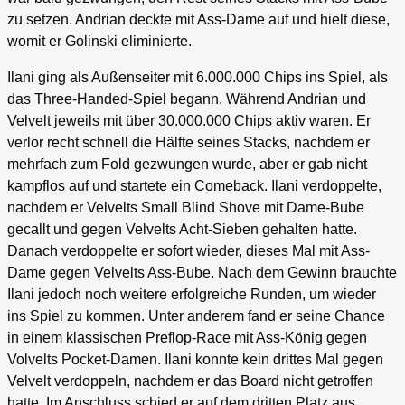
zu setzen. Andrian deckte mit Ass-Dame auf und hielt diese,
womit er Golinski eliminierte.
Ilani ging als Außenseiter mit 6.000.000 Chips ins Spiel, als
das Three-Handed-Spiel begann. Während Andrian und
Velvelt jeweils mit über 30.000.000 Chips aktiv waren. Er
verlor recht schnell die Hälfte seines Stacks, nachdem er
mehrfach zum Fold gezwungen wurde, aber er gab nicht
kampflos auf und startete ein Comeback. Ilani verdoppelte,
nachdem er Velvelts Small Blind Shove mit Dame-Bube
gecallt und gegen Velvelts Acht-Sieben gehalten hatte.
Danach verdoppelte er sofort wieder, dieses Mal mit Ass-
Dame gegen Velvelts Ass-Bube. Nach dem Gewinn brauchte
Ilani jedoch noch weitere erfolgreiche Runden, um wieder
ins Spiel zu kommen. Unter anderem fand er seine Chance
in einem klassischen Preflop-Race mit Ass-König gegen
Volvelts Pocket-Damen. Ilani konnte kein drittes Mal gegen
Velvelt verdoppeln, nachdem er das Board nicht getroffen
hatte. Im Anschluss schied er auf dem dritten Platz aus,