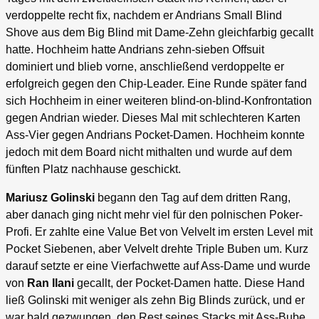
verdoppelte recht fix, nachdem er Andrians Small Blind
Shove aus dem Big Blind mit Dame-Zehn gleichfarbig gecallt
hatte. Hochheim hatte Andrians zehn-sieben Offsuit
dominiert und blieb vorne, anschließend verdoppelte er
erfolgreich gegen den Chip-Leader. Eine Runde später fand
sich Hochheim in einer weiteren blind-on-blind-Konfrontation
gegen Andrian wieder. Dieses Mal mit schlechteren Karten
Ass-Vier gegen Andrians Pocket-Damen. Hochheim konnte
jedoch mit dem Board nicht mithalten und wurde auf dem
fünften Platz nachhause geschickt.
Mariusz Golinski
begann den Tag auf dem dritten Rang,
aber danach ging nicht mehr viel für den polnischen Poker-
Profi. Er zahlte eine Value Bet von Velvelt im ersten Level mit
Pocket Siebenen, aber Velvelt drehte Triple Buben um. Kurz
darauf setzte er eine Vierfachwette auf Ass-Dame und wurde
von
Ran Ilani
gecallt, der Pocket-Damen hatte. Diese Hand
ließ Golinski mit weniger als zehn Big Blinds zurück, und er
war bald gezwungen, den Rest seines Stacks mit Ass-Bube