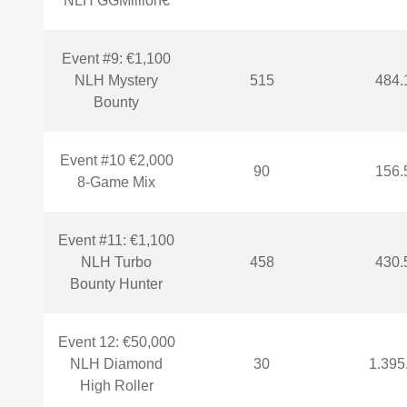
NLH GGMillion€
Event #9: €1,100
NLH Mystery
515
484.
Bounty
Event #10 €2,000
90
156.
8-Game Mix
Event #11: €1,100
NLH Turbo
458
430.
Bounty Hunter
Event 12: €50,000
NLH Diamond
30
1.395
High Roller