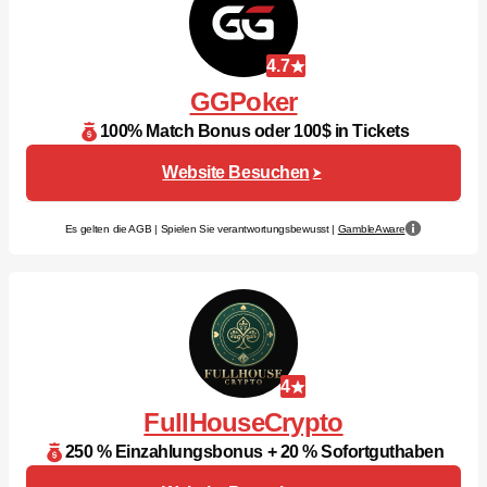
4.7
GGPoker
100% Match Bonus oder 100$ in Tickets
Website Besuchen
Es gelten die AGB | Spielen Sie verantwortungsbewusst |
GambleAware
4
FullHouseCrypto
250 % Einzahlungsbonus + 20 % Sofortguthaben