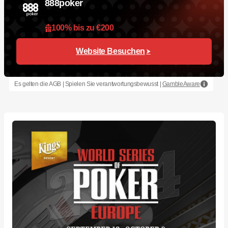
888poker
100% bis zu €200
Website Besuchen
Es gelten die AGB | Spielen Sie verantwortungsbewusst |
GambleAware