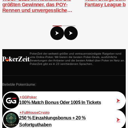
größten Gewinner, das POY-
Fantasy League b
Rennen und unvergessliche
Bracelets
PokerZeit der weltweit größte und vertrauenswürdigste Ratgeber rund
ums Online-Poker. Wir bieten die besten Poker-Deals, ausführliche
Bewertungen der Anbieter und die besten Artikel über Poker im Netz an.
PokerZeit gibt es in 23 verchiedenen Sprachen.
Beliebte Pokerräume:
GGPoker
100% Match Bonus Oder 100$ In Tickets
FullHouseCrypto
250 % Einzahlungsbonus + 20 %
Sofortguthaben