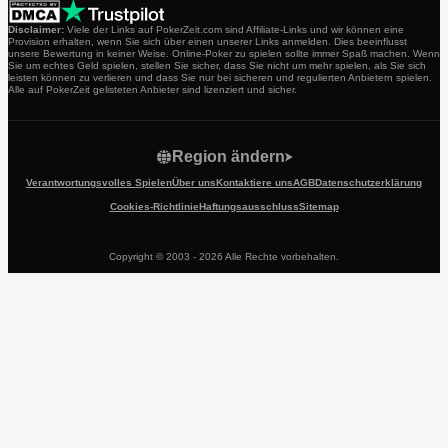
Disclaimer:
Viele der Links auf PokerZeit.com sind Affiliate-Links und wir können eine
Provision erhalten, wenn Sie sich über einen unserer Links anmelden. Dies beeinflusst
unsere Bewertung in keiner Weise. Online-Poker zu spielen sollte immer Spaß machen. Wenn
Sie um echtes Geld spielen, stellen Sie sicher, dass Sie nicht um mehr spielen, als Sie sich
leisten können zu verlieren und dass Sie nur bei sicheren und regulierten Anbietern spielen.
Alle auf PokerZeit gelisteten Anbieter sind lizenziert und sicher.
Region ändern
Verantwortungsvolles Spielen
Über uns
Kontaktiere uns
AGB
Datenschutzerklärung
Cookies-Richtlinie
Haftungsausschluss
Sitemap
Copyright © 2003 - 2026 Alle Rechte vorbehalten.