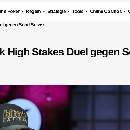
ine Poker
Regeln
Strategie
Tools
Online Casinos
el gegen Scott Seiver
k High Stakes Duel gegen S