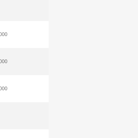
000
000
000