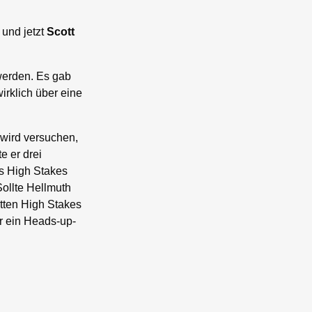
und jetzt
Scott
werden. Es gab
irklich über eine
wird versuchen,
e er drei
s High Stakes
Sollte Hellmuth
itten High Stakes
er ein Heads-up-