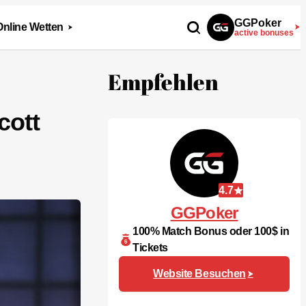
GGPoker
Online Wetten
active bonuses
Empfehlen
cott
4.7
GGPoker
100% Match Bonus oder 100$ in
Tickets
Website Besuchen