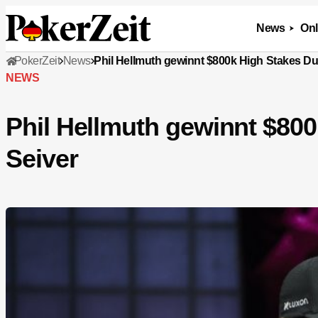
News
Onl
PokerZeit
News
Phil Hellmuth gewinnt $800k High Stakes Du
NEWS
Phil Hellmuth gewinnt $800
Seiver