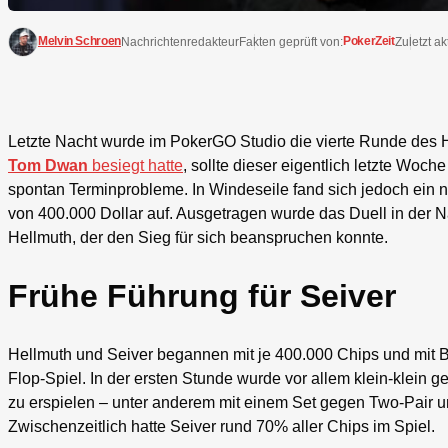
Melvin Schroen
PokerZeit
Nachrichtenredakteur
Fakten geprüft von:
Zuletzt ak
Letzte Nacht wurde im PokerGO Studio die vierte Runde des
Tom Dwan
besiegt hatte
, sollte dieser eigentlich letzte Woc
spontan Terminprobleme. In Windeseile fand sich jedoch ein
von 400.000 Dollar auf. Ausgetragen wurde das Duell in der 
Hellmuth, der den Sieg für sich beanspruchen konnte.
Frühe Führung für Seiver
Hellmuth und Seiver begannen mit je 400.000 Chips und mit Bl
Flop-Spiel. In der ersten Stunde wurde vor allem klein-klein g
zu erspielen – unter anderem mit einem Set gegen Two-Pair un
Zwischenzeitlich hatte Seiver rund 70% aller Chips im Spiel.