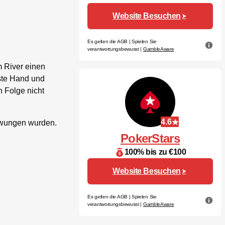
Website Besuchen
Es gelten die AGB | Spielen Sie
verantwortungsbewusst |
GambleAware
 River einen
este Hand und
 Folge nicht
4.6
rzwungen wurden.
PokerStars
100% bis zu €100
Website Besuchen
Es gelten die AGB | Spielen Sie
verantwortungsbewusst |
GambleAware