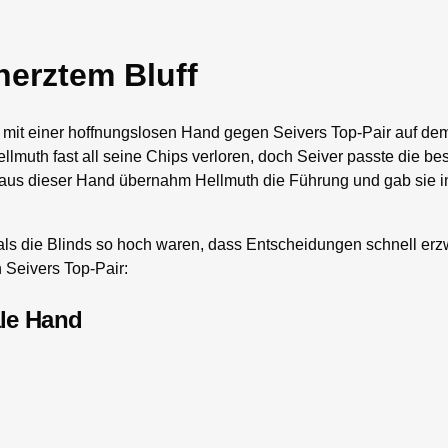
erztem Bluff
it einer hoffnungslosen Hand gegen Seivers Top-Pair auf dem
ellmuth fast all seine Chips verloren, doch Seiver passte die b
aus dieser Hand übernahm Hellmuth die Führung und gab sie in
, als die Blinds so hoch waren, dass Entscheidungen schnell e
 Seivers Top-Pair:
ale Hand