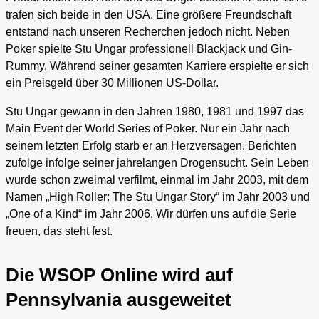
trafen sich beide in den USA. Eine größere Freundschaft
entstand nach unseren Recherchen jedoch nicht. Neben
Poker spielte Stu Ungar professionell Blackjack und Gin-
Rummy. Während seiner gesamten Karriere erspielte er sich
ein Preisgeld über 30 Millionen US-Dollar.
Stu Ungar gewann in den Jahren 1980, 1981 und 1997 das
Main Event der World Series of Poker. Nur ein Jahr nach
seinem letzten Erfolg starb er an Herzversagen. Berichten
zufolge infolge seiner jahrelangen Drogensucht. Sein Leben
wurde schon zweimal verfilmt, einmal im Jahr 2003, mit dem
Namen „High Roller: The Stu Ungar Story“ im Jahr 2003 und
„One of a Kind“ im Jahr 2006. Wir dürfen uns auf die Serie
freuen, das steht fest.
Die WSOP Online wird auf
Pennsylvania ausgeweitet