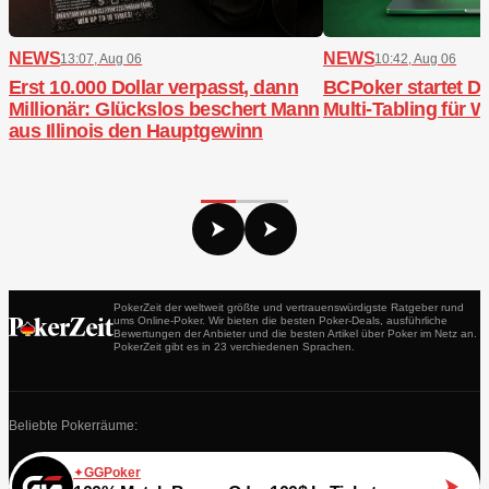
NEWS
NEWS
13:07, Aug 06
10:42, Aug 06
Erst 10.000 Dollar verpasst, dann
BCPoker startet De
Millionär: Glückslos beschert Mann
Multi-Tabling für
aus Illinois den Hauptgewinn
PokerZeit der weltweit größte und vertrauenswürdigste Ratgeber rund
ums Online-Poker. Wir bieten die besten Poker-Deals, ausführliche
Bewertungen der Anbieter und die besten Artikel über Poker im Netz an.
PokerZeit gibt es in 23 verchiedenen Sprachen.
Beliebte Pokerräume:
GGPoker