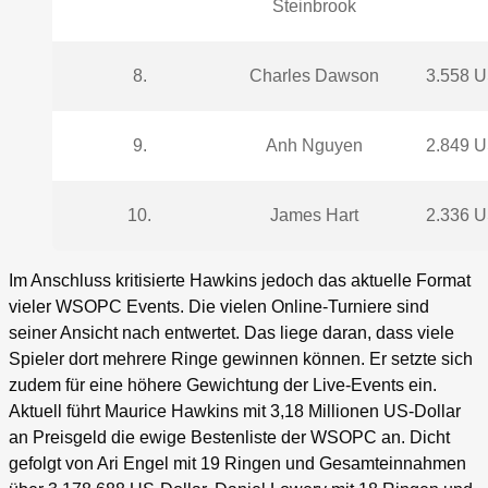
Steinbrook
8.
Charles Dawson
3.558 U
9.
Anh Nguyen
2.849 U
10.
James Hart
2.336 U
Im Anschluss kritisierte Hawkins jedoch das aktuelle Format
vieler WSOPC Events. Die vielen Online-Turniere sind
seiner Ansicht nach entwertet. Das liege daran, dass viele
Spieler dort mehrere Ringe gewinnen können. Er setzte sich
zudem für eine höhere Gewichtung der Live-Events ein.
Aktuell führt Maurice Hawkins mit 3,18 Millionen US-Dollar
an Preisgeld die ewige Bestenliste der WSOPC an. Dicht
gefolgt von Ari Engel mit 19 Ringen und Gesamteinnahmen