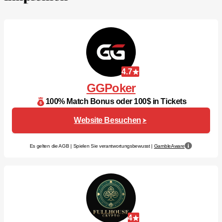
4.7
GGPoker
100% Match Bonus oder 100$ in Tickets
Website Besuchen
Es gelten die AGB | Spielen Sie verantwortungsbewusst |
GambleAware
4