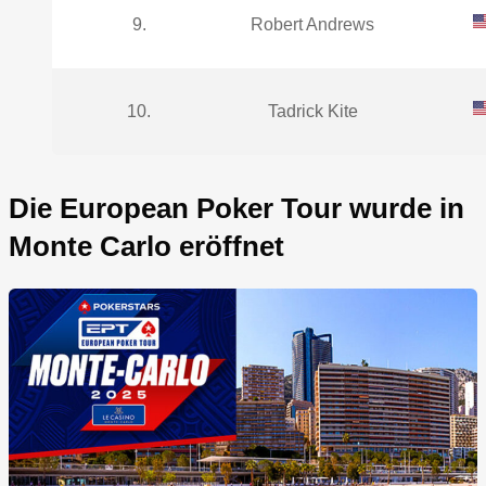
9.
Robert Andrews
10.
Tadrick Kite
Die European Poker Tour wurde in
Monte Carlo eröffnet