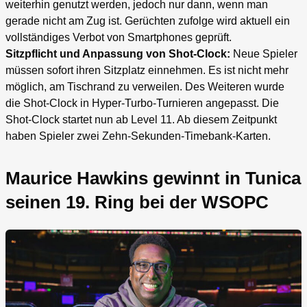
weiterhin genutzt werden, jedoch nur dann, wenn man
gerade nicht am Zug ist. Gerüchten zufolge wird aktuell ein
vollständiges Verbot von Smartphones geprüft.
Sitzpflicht und Anpassung von Shot-Clock:
Neue Spieler
müssen sofort ihren Sitzplatz einnehmen. Es ist nicht mehr
möglich, am Tischrand zu verweilen. Des Weiteren wurde
die Shot-Clock in Hyper-Turbo-Turnieren angepasst. Die
Shot-Clock startet nun ab Level 11. Ab diesem Zeitpunkt
haben Spieler zwei Zehn-Sekunden-Timebank-Karten.
Maurice Hawkins gewinnt in Tunica
seinen 19. Ring bei der WSOPC