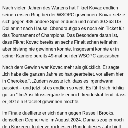
Nach vielen Jahren des Wartens hat Fikret Kovac endlich
seinen ersten Ring bei der WSOPC gewonnen. Kovac setzte
sich gegen 489 andere Spieler durch und nahm 30.263 US-
Dollar mit nach Hause. Obendrauf gab es noch ein Ticket für
das Tournament of Champions. Das Besondere daran ist,
dass Fikret Kovac bereits an sechs Finaltischen teilnahm,
aber bislang nie gewinnen konnte. Insgesamt konnte er in
seiner Karriere bereits 49-mal bei der WSOPC auscashen.
Nach dem Gewinn war Kovac mehr als glücklich. Er sagte:
„Ich habe die ganzen Jahre so hart gearbeitet, vor allem hier
in Cherokee.“. „Zudem wusste ich, dass es irgendwann
passiert – und jetzt ist es endlich so weit. Es fühlt sich richtig
gut an.“ Im Anschluss ergänzte er noch freudestrahlend, dass
er jetzt ein Bracelet gewinnen möchte.
Im Finale duellierte er sich dann gegen Russell Brooks,
denselben Gegner wie im August 2024. Damals zog er noch
den Kürzeren. In der verrücktesten Runde dieses Jahr hielt