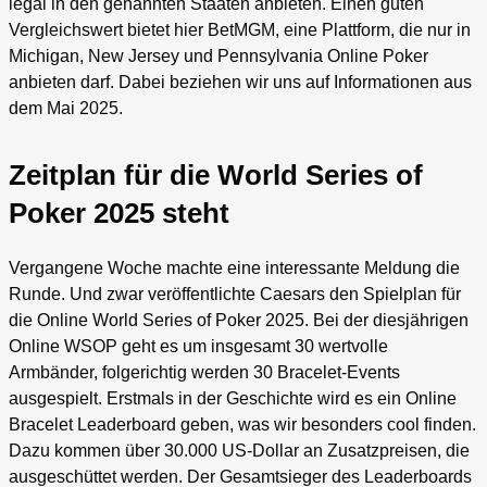
legal in den genannten Staaten anbieten. Einen guten
Vergleichswert bietet hier BetMGM, eine Plattform, die nur in
Michigan, New Jersey und Pennsylvania Online Poker
anbieten darf. Dabei beziehen wir uns auf Informationen aus
dem Mai 2025.
Zeitplan für die World Series of
Poker 2025 steht
Vergangene Woche machte eine interessante Meldung die
Runde. Und zwar veröffentlichte Caesars den Spielplan für
die Online World Series of Poker 2025. Bei der diesjährigen
Online WSOP geht es um insgesamt 30 wertvolle
Armbänder, folgerichtig werden 30 Bracelet-Events
ausgespielt. Erstmals in der Geschichte wird es ein Online
Bracelet Leaderboard geben, was wir besonders cool finden.
Dazu kommen über 30.000 US-Dollar an Zusatzpreisen, die
ausgeschüttet werden. Der Gesamtsieger des Leaderboards