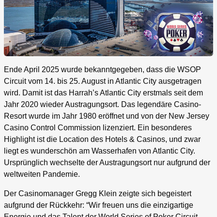
Ende April 2025 wurde bekanntgegeben, dass die WSOP
Circuit vom 14. bis 25. August in Atlantic City ausgetragen
wird. Damit ist das Harrah’s Atlantic City erstmals seit dem
Jahr 2020 wieder Austragungsort. Das legendäre Casino-
Resort wurde im Jahr 1980 eröffnet und von der New Jersey
Casino Control Commission lizenziert. Ein besonderes
Highlight ist die Location des Hotels & Casinos, und zwar
liegt es wunderschön am Wasserhafen von Atlantic City.
Ursprünglich wechselte der Austragungsort nur aufgrund der
weltweiten Pandemie.
Der Casinomanager Gregg Klein zeigte sich begeistert
aufgrund der Rückkehr: “Wir freuen uns die einzigartige
Energie und das Talent der World Series of Poker Circuit