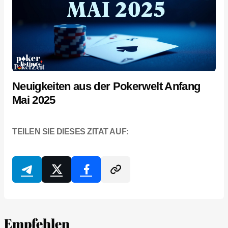
Neuigkeiten aus der Pokerwelt Anfang
Mai 2025
TEILEN SIE DIESES ZITAT AUF:
Empfehlen