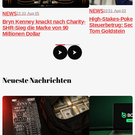
NEWS
10:51, Aug 03
NEWS
15:33, Aug 05
High-Stakes-Poker,
Bryn Kenney knackt nach Charity-
Steuerbetrug: Sech
SHR-Sieg die Marke von 90
Tom Goldstein
Millionen Dollar
Neueste Nachrichten