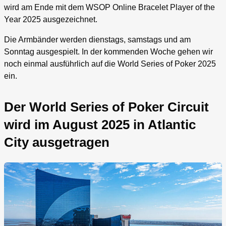
wird am Ende mit dem WSOP Online Bracelet Player of the
Year 2025 ausgezeichnet.
Die Armbänder werden dienstags, samstags und am
Sonntag ausgespielt. In der kommenden Woche gehen wir
noch einmal ausführlich auf die World Series of Poker 2025
ein.
Der World Series of Poker Circuit
wird im August 2025 in Atlantic
City ausgetragen