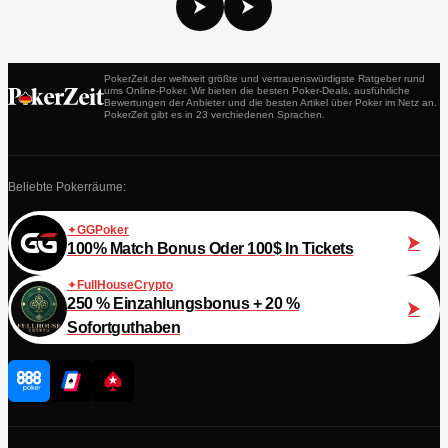
PokerZeit der weltweit größte und vertrauenswürdigste Ratgeber rund
ums Online-Poker. Wir bieten die besten Poker-Deals, ausführliche
Bewertungen der Anbieter und die besten Artikel über Poker im Netz an.
PokerZeit gibt es in 23 verchiedenen Sprachen.
Beliebte Pokerräume:
GGPoker
100% Match Bonus Oder 100$ In Tickets
FullHouseCrypto
250 % Einzahlungsbonus + 20 %
Sofortguthaben