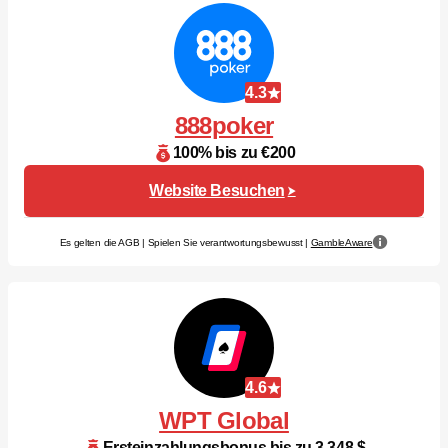
4.3
888poker
100% bis zu €200
Website Besuchen
Es gelten die AGB | Spielen Sie verantwortungsbewusst |
GambleAware
4.6
WPT Global
Ersteinzahlungsbonus bis zu 3.348 $