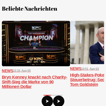
Beliebte Nachrichten
NEWS
10:51, Aug 03
NEWS
15:33, Aug 05
High-Stakes-Poker,
Bryn Kenney knackt nach Charity-
Steuerbetrug: Sech
SHR-Sieg die Marke von 90
Tom Goldstein
Millionen Dollar