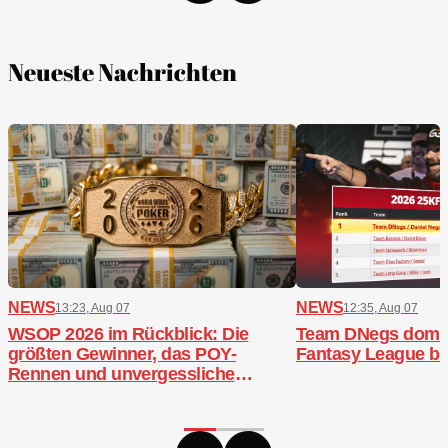
Neueste Nachrichten
NEWS
NEWS
13:23, Aug 07
12:35, Aug 07
WSOP 2026 im Rückblick: Die
Team DNegs domini
größten Gewinner, das POY-
Fantasy League b
Rennen und unvergessliche
Bracelets