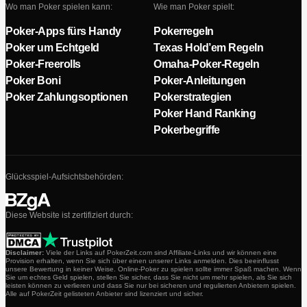
Wo man Poker spielen kann:
Wie man Poker spielt:
Poker-Apps fürs Handy
Pokerregeln
Poker um Echtgeld
Texas Hold’em Regeln
Poker-Freerolls
Omaha-Poker-Regeln
Poker Boni
Poker-Anleitungen
Poker Zahlungsoptionen
Pokerstrategien
Poker Hand Ranking
Pokerbegriffe
Glücksspiel-Aufsichtsbehörden:
Diese Website ist zertifiziert durch:
Disclaimer:
Viele der Links auf PokerZeit.com sind Affiliate-Links und wir können eine
Provision erhalten, wenn Sie sich über einen unserer Links anmelden. Dies beeinflusst
unsere Bewertung in keiner Weise. Online-Poker zu spielen sollte immer Spaß machen. Wenn
Sie um echtes Geld spielen, stellen Sie sicher, dass Sie nicht um mehr spielen, als Sie sich
leisten können zu verlieren und dass Sie nur bei sicheren und regulierten Anbietern spielen.
Alle auf PokerZeit gelisteten Anbieter sind lizenziert und sicher.