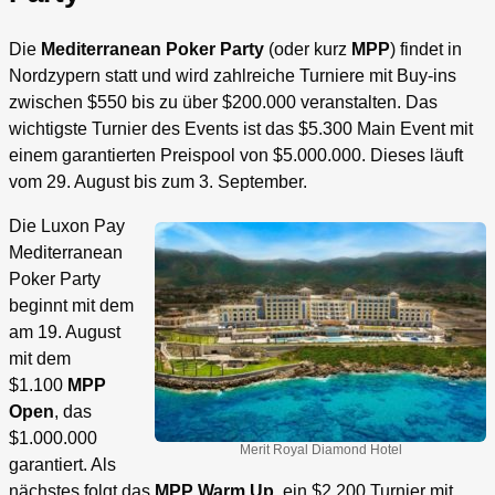
Die
Mediterranean Poker Party
(oder kurz
MPP
) findet in
Nordzypern statt und wird zahlreiche Turniere mit Buy-ins
zwischen $550 bis zu über $200.000 veranstalten. Das
wichtigste Turnier des Events ist das $5.300 Main Event mit
einem garantierten Preispool von $5.000.000. Dieses läuft
vom 29. August bis zum 3. September.
Die Luxon Pay
Mediterranean
Poker Party
beginnt mit dem
am 19. August
mit dem
$1.100
MPP
Open
, das
$1.000.000
Merit Royal Diamond Hotel
garantiert. Als
nächstes folgt das
MPP Warm Up
, ein $2.200 Turnier mit