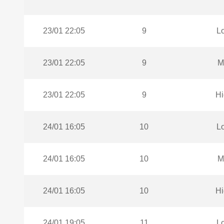
23/01 22:05
9
L
23/01 22:05
9
M
23/01 22:05
9
Hi
24/01 16:05
10
L
24/01 16:05
10
M
24/01 16:05
10
Hi
24/01 19:05
11
L