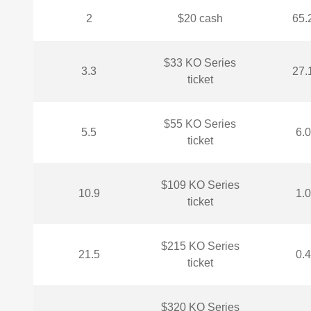
2
$20 cash
65.
$33 KO Series
3.3
27.
ticket
$55 KO Series
5.5
6.
ticket
$109 KO Series
10.9
1.
ticket
$215 KO Series
21.5
0.
ticket
$320 KO Series