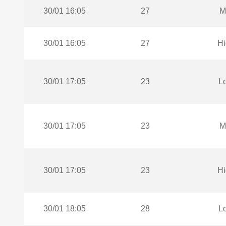
30/01 16:05
27
M
30/01 16:05
27
Hi
30/01 17:05
23
L
30/01 17:05
23
M
30/01 17:05
23
Hi
30/01 18:05
28
L