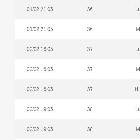
01/02 21:05
36
L
01/02 21:05
36
M
02/02 16:05
37
L
02/02 16:05
37
M
02/02 16:05
37
Hi
02/02 19:05
38
L
02/02 19:05
38
M