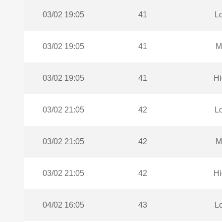
03/02 19:05
41
L
03/02 19:05
41
M
03/02 19:05
41
Hi
03/02 21:05
42
L
03/02 21:05
42
M
03/02 21:05
42
Hi
04/02 16:05
43
L