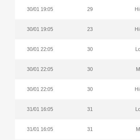
30/01 19:05
29
Hi
30/01 19:05
23
Hi
30/01 22:05
30
L
30/01 22:05
30
M
30/01 22:05
30
Hi
31/01 16:05
31
L
31/01 16:05
31
M