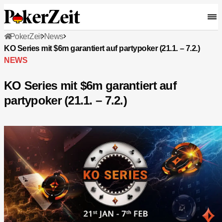
PokerZeit
News
KO Series mit $6m garantiert auf partypoker (21.1. – 7.2.)
NEWS
KO Series mit $6m garantiert auf
partypoker (21.1. – 7.2.)