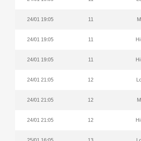
24/01 19:05
11
M
24/01 19:05
11
Hi
24/01 19:05
11
Hi
24/01 21:05
12
L
24/01 21:05
12
M
24/01 21:05
12
Hi
25/01 16:05
13
L