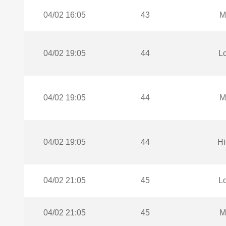
04/02 16:05
43
M
04/02 19:05
44
L
04/02 19:05
44
M
04/02 19:05
44
Hi
04/02 21:05
45
L
04/02 21:05
45
M