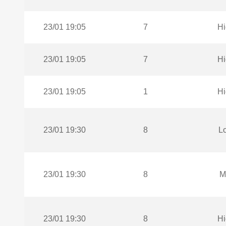
23/01 19:05
7
Hi
23/01 19:05
7
Hi
23/01 19:05
1
Hi
23/01 19:30
8
L
23/01 19:30
8
M
23/01 19:30
8
Hi