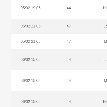
05/02 19:05
44
Hi
05/02 21:05
47
L
05/02 21:05
47
M
06/02 15:05
44
L
06/02 15:05
44
M
06/02 15:05
44
Hi