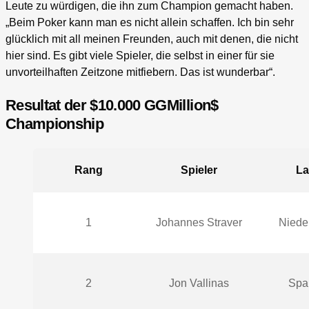
Leute zu würdigen, die ihn zum Champion gemacht haben.
„Beim Poker kann man es nicht allein schaffen. Ich bin sehr
glücklich mit all meinen Freunden, auch mit denen, die nicht
hier sind. Es gibt viele Spieler, die selbst in einer für sie
unvorteilhaften Zeitzone mitfiebern. Das ist wunderbar“.
Resultat der $10.000 GGMillion$
Championship
Rang
Spieler
La
1
Johannes Straver
Niede
2
Jon Vallinas
Spa