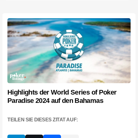
Highlights der World Series of Poker
Paradise 2024 auf den Bahamas
TEILEN SIE DIESES ZITAT AUF: