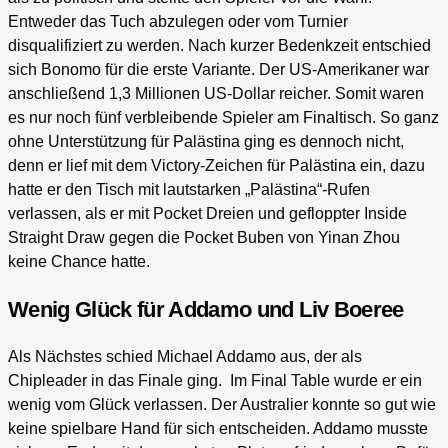
Entweder das Tuch abzulegen oder vom Turnier
disqualifiziert zu werden. Nach kurzer Bedenkzeit entschied
sich Bonomo für die erste Variante. Der US-Amerikaner war
anschließend 1,3 Millionen US-Dollar reicher. Somit waren
es nur noch fünf verbleibende Spieler am Finaltisch. So ganz
ohne Unterstützung für Palästina ging es dennoch nicht,
denn er lief mit dem Victory-Zeichen für Palästina ein, dazu
hatte er den Tisch mit lautstarken „Palästina“-Rufen
verlassen, als er mit Pocket Dreien und gefloppter Inside
Straight Draw gegen die Pocket Buben von Yinan Zhou
keine Chance hatte.
Wenig Glück für Addamo und Liv Boeree
Als Nächstes schied Michael Addamo aus, der als
Chipleader in das Finale ging. Im Final Table wurde er ein
wenig vom Glück verlassen. Der Australier konnte so gut wie
keine spielbare Hand für sich entscheiden. Addamo musste