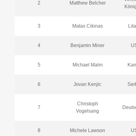
2
Matthew Belcher
König
3
Matas Cikinas
Lit
4
Benjamin Miner
U
5
Michael Malm
Kan
6
Jovan Kenjic
Ser
Christoph
7
Deuts
Vogelsang
8
Michele Lawson
U