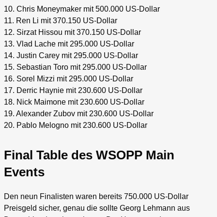
10. Chris Moneymaker mit 500.000 US-Dollar
11. Ren Li mit 370.150 US-Dollar
12. Sirzat Hissou mit 370.150 US-Dollar
13. Vlad Lache mit 295.000 US-Dollar
14. Justin Carey mit 295.000 US-Dollar
15. Sebastian Toro mit 295.000 US-Dollar
16. Sorel Mizzi mit 295.000 US-Dollar
17. Derric Haynie mit 230.600 US-Dollar
18. Nick Maimone mit 230.600 US-Dollar
19. Alexander Zubov mit 230.600 US-Dollar
20. Pablo Melogno mit 230.600 US-Dollar
Final Table des WSOPP Main
Events
Den neun Finalisten waren bereits 750.000 US-Dollar
Preisgeld sicher, genau die sollte Georg Lehmann aus