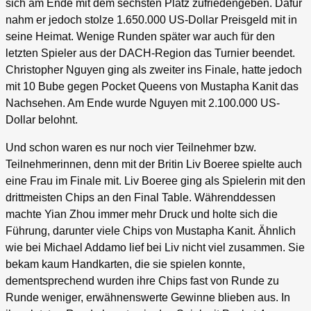
sich am Ende mit dem sechsten Platz zufriedengeben. Dafür
nahm er jedoch stolze 1.650.000 US-Dollar Preisgeld mit in
seine Heimat. Wenige Runden später war auch für den
letzten Spieler aus der DACH-Region das Turnier beendet.
Christopher Nguyen ging als zweiter ins Finale, hatte jedoch
mit 10 Bube gegen Pocket Queens von Mustapha Kanit das
Nachsehen. Am Ende wurde Nguyen mit 2.100.000 US-
Dollar belohnt.
Und schon waren es nur noch vier Teilnehmer bzw.
Teilnehmerinnen, denn mit der Britin Liv Boeree spielte auch
eine Frau im Finale mit. Liv Boeree ging als Spielerin mit den
drittmeisten Chips an den Final Table. Währenddessen
machte Yian Zhou immer mehr Druck und holte sich die
Führung, darunter viele Chips von Mustapha Kanit. Ähnlich
wie bei Michael Addamo lief bei Liv nicht viel zusammen. Sie
bekam kaum Handkarten, die sie spielen konnte,
dementsprechend wurden ihre Chips fast von Runde zu
Runde weniger, erwähnenswerte Gewinne blieben aus. In