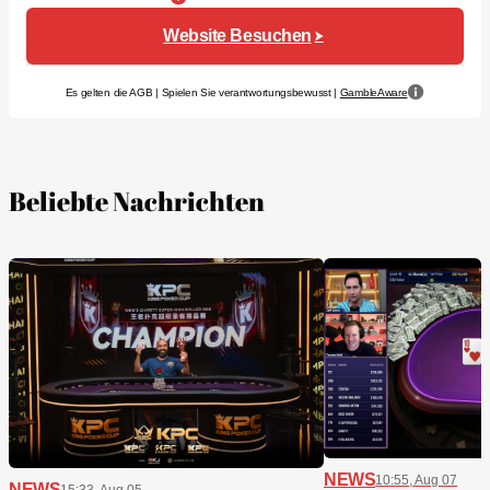
Website Besuchen
Es gelten die AGB | Spielen Sie verantwortungsbewusst |
GambleAware
Beliebte Nachrichten
NEWS
10:55, Aug 07
NEWS
15:33, Aug 05