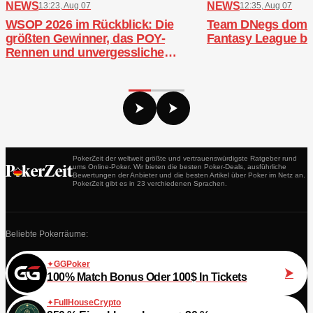
NEWS
NEWS
13:23, Aug 07
12:35, Aug 07
WSOP 2026 im Rückblick: Die
Team DNegs domini
größten Gewinner, das POY-
Fantasy League b
Rennen und unvergessliche
Bracelets
PokerZeit der weltweit größte und vertrauenswürdigste Ratgeber rund
ums Online-Poker. Wir bieten die besten Poker-Deals, ausführliche
Bewertungen der Anbieter und die besten Artikel über Poker im Netz an.
PokerZeit gibt es in 23 verchiedenen Sprachen.
Beliebte Pokerräume:
GGPoker
100% Match Bonus Oder 100$ In Tickets
FullHouseCrypto