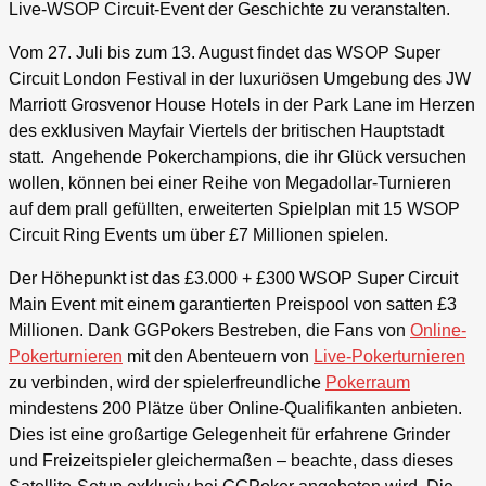
Live-WSOP Circuit-Event der Geschichte zu veranstalten.
Vom 27. Juli bis zum 13. August findet das WSOP Super
Circuit London Festival in der luxuriösen Umgebung des JW
Marriott Grosvenor House Hotels in der Park Lane im Herzen
des exklusiven Mayfair Viertels der britischen Hauptstadt
statt. Angehende Pokerchampions, die ihr Glück versuchen
wollen, können bei einer Reihe von Megadollar-Turnieren
auf dem prall gefüllten, erweiterten Spielplan mit 15 WSOP
Circuit Ring Events um über £7 Millionen spielen.
Der Höhepunkt ist das £3.000 + £300 WSOP Super Circuit
Main Event mit einem garantierten Preispool von satten £3
Millionen. Dank GGPokers Bestreben, die Fans von
Online-
Pokerturnieren
mit den Abenteuern von
Live-Pokerturnieren
zu verbinden, wird der spielerfreundliche
Pokerraum
mindestens 200 Plätze über Online-Qualifikanten anbieten.
Dies ist eine großartige Gelegenheit für erfahrene Grinder
und Freizeitspieler gleichermaßen – beachte, dass dieses