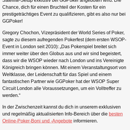
Satellite-Setup exklusiv bei GGPoker angeboten wird. Die
Chance, dich für einen Bruchteil der Kosten für ein
prestigeträchtiges Event zu qualifizieren, gibt es also nur bei
GGPoker!
Gregory Chochon, Vizepräsident der World Series of Poker,
sagte zu diesem aufregenden Pokerfest (dem ersten WSOP-
Event in London seit 2010): „Das Pokerspiel breitet sich
immer weiter über den Globus aus und wir sind begeistert,
dass wir die WSOP wieder nach London und ins Vereinigte
Königreich bringen können. Mit einem Veranstaltungsort von
Weltklasse, der Leidenschaft für das Spiel und einem
fantastischen Partner wie GGPoker hat der WSOP Super
Circuit London alle Voraussetzungen, um ein Volltreffer zu
werden.“
In der Zwischenzeit kannst du dich in unserem exklusiven
und regelmäßig aktualisierten Info-Bereich über die
besten
Online-Poker-Boni und -Angebote
informieren.