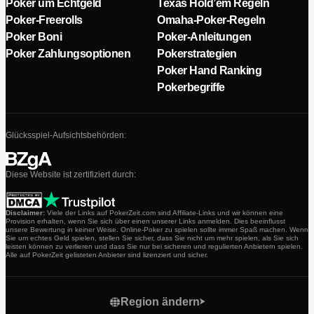
Poker um Echtgeld
Texas Hold’em Regeln
Poker-Freerolls
Omaha-Poker-Regeln
Poker Boni
Poker-Anleitungen
Poker Zahlungsoptionen
Pokerstrategien
Poker Hand Ranking
Pokerbegriffe
Glücksspiel-Aufsichtsbehörden:
Diese Website ist zertifiziert durch:
Disclaimer:
Viele der Links auf PokerZeit.com sind Affiliate-Links und wir können eine
Provision erhalten, wenn Sie sich über einen unserer Links anmelden. Dies beeinflusst
unsere Bewertung in keiner Weise. Online-Poker zu spielen sollte immer Spaß machen. Wenn
Sie um echtes Geld spielen, stellen Sie sicher, dass Sie nicht um mehr spielen, als Sie sich
leisten können zu verlieren und dass Sie nur bei sicheren und regulierten Anbietern spielen.
Alle auf PokerZeit gelisteten Anbieter sind lizenziert und sicher.
Region ändern