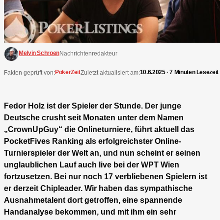
Melvin Schroen
Nachrichtenredakteur
PokerZeit
10.6.2025 · 7 Minuten Lesezeit
Fakten geprüft von:
Zuletzt aktualisiert am:
Fedor Holz ist der Spieler der Stunde. Der junge
Deutsche crusht seit Monaten unter dem Namen
„CrownUpGuy“ die Onlineturniere, führt aktuell das
PocketFives Ranking als erfolgreichster Online-
Turnierspieler der Welt an, und nun scheint er seinen
unglaublichen Lauf auch live bei der WPT Wien
fortzusetzen. Bei nur noch 17 verbliebenen Spielern ist
er derzeit Chipleader. Wir haben das sympathische
Ausnahmetalent dort getroffen, eine spannende
Handanalyse bekommen, und mit ihm ein sehr