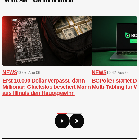
NEWS
NEWS
13:07, Aug 06
10:42, Aug 06
Erst 10.000 Dollar verpasst, dann
BCPoker startet De
Millionär: Glückslos beschert Mann
Multi-Tabling für
aus Illinois den Hauptgewinn