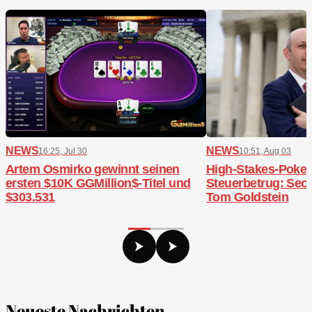
NEWS
NEWS
16:25, Jul 30
10:51, Aug 03
Artem Osmirko gewinnt seinen
High-Stakes-Poker,
ersten $10K GGMillion$-Titel und
Steuerbetrug: Sech
$303.531
Tom Goldstein
Neueste Nachrichten