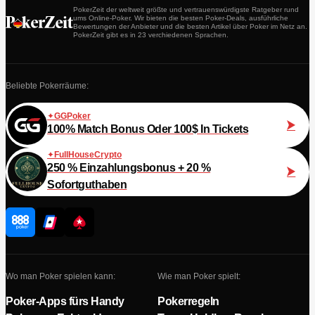
PokerZeit der weltweit größte und vertrauenswürdigste Ratgeber rund
ums Online-Poker. Wir bieten die besten Poker-Deals, ausführliche
Bewertungen der Anbieter und die besten Artikel über Poker im Netz an.
PokerZeit gibt es in 23 verchiedenen Sprachen.
Beliebte Pokerräume:
GGPoker
100% Match Bonus Oder 100$ In Tickets
FullHouseCrypto
250 % Einzahlungsbonus + 20 %
Sofortguthaben
Wo man Poker spielen kann:
Wie man Poker spielt:
Poker-Apps fürs Handy
Pokerregeln