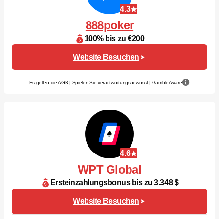
4.3
888poker
100% bis zu €200
Website Besuchen
Es gelten die AGB | Spielen Sie verantwortungsbewusst |
GambleAware
4.6
WPT Global
Ersteinzahlungsbonus bis zu 3.348 $
Website Besuchen