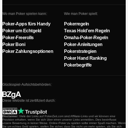
Wo man Poker spielen kann:
Wie man Poker spielt:
Poker-Apps fürs Handy
Pokerregeln
Poker um Echtgeld
Texas Hold’em Regeln
Poker-Freerolls
Omaha-Poker-Regeln
Poker Boni
Poker-Anleitungen
Poker Zahlungsoptionen
Pokerstrategien
Poker Hand Ranking
Pokerbegriffe
Glücksspiel-Aufsichtsbehörden:
Diese Website ist zertifiziert durch:
Disclaimer:
Viele der Links auf PokerZeit.com sind Affiliate-Links und wir können eine
Provision erhalten, wenn Sie sich über einen unserer Links anmelden. Dies beeinflusst
unsere Bewertung in keiner Weise. Online-Poker zu spielen sollte immer Spaß machen. Wenn
Sie um echtes Geld spielen, stellen Sie sicher, dass Sie nicht um mehr spielen, als Sie sich