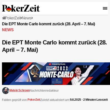
PokerZeit
News
Die EPT Monte Carlo kommt zurück (28. April – 7. Mai)
NEWS
Die EPT Monte Carlo kommt zurück (28.
April – 7. Mai)
Melvin Schroen
Nachrichtenredakteur
PokerZeit
9.6.2025 · 2 Minuten Lesezeit
Fakten geprüft von:
Zuletzt aktualisiert am: