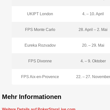
UKIPT London
4. – 10. April
FPS Monte Carlo
28. April – 2. Mai
Eureka Rozvadov
20. – 29. Mai
FPS Divonne
4. – 9. Oktober
FPS Aix-en-Provence
22. – 27. Novembe
Mehr Informationen
Weitere Details auf PokerStarsLive.com