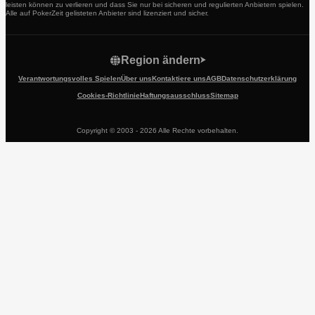
leisten können zu verlieren und dass Sie nur bei sicheren und regulierten Anbietern spielen.
Alle auf PokerZeit gelisteten Anbieter sind lizenziert und sicher.
Region ändern
Verantwortungsvolles Spielen
Über uns
Kontaktiere uns
AGB
Datenschutzerklärung
Cookies-Richtlinie
Haftungsausschluss
Sitemap
Copyright © 2003 - 2026 Alle Rechte vorbehalten.