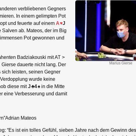
 anderen verbliebenen Gegners
mieren. In einem gelimpten Pot
lopt und feuerte auf einem
A
J
le Salven ab. Mateos, der im Big
nen immensen Pot gewonnen und
ahenten Badziakouski mit AT >
Marius Gierse
Gierse dauerte nicht lang. Der
s sich leisten, seinen Gegner
n Verdopplung wurde keine
hob diese mit
J
4
in die Mitte
er eine Verbesserung und damit
ern”Adrian Mateos
eg: “Es ist ein tolles Gefühl, sieben Jahre nach dem Gewinn de