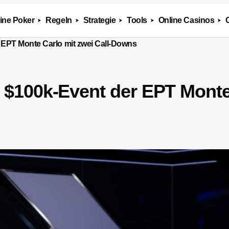
ine Poker
Regeln
Strategie
Tools
Online Casinos
 EPT Monte Carlo mit zwei Call-Downs
 $100k-Event der EPT Monte