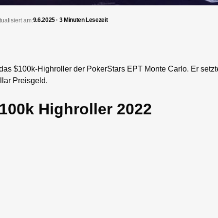
9.6.2025 · 3 Minuten Lesezeit
tualisiert am:
s $100k-Highroller der PokerStars EPT Monte Carlo. Er setzte
lar Preisgeld.
100k Highroller 2022