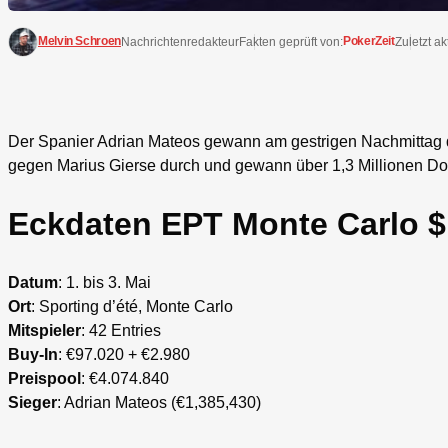
Melvin Schroen
PokerZeit
Nachrichtenredakteur
Fakten geprüft von:
Zuletzt ak
Der Spanier Adrian Mateos gewann am gestrigen Nachmittag da
gegen Marius Gierse durch und gewann über 1,3 Millionen Dol
Eckdaten EPT Monte Carlo $
Datum
: 1. bis 3. Mai
Ort
: Sporting d’été, Monte Carlo
Mitspieler
: 42 Entries
Buy-In
: €97.020 + €2.980
Preispool
: €4.074.840
Sieger
: Adrian Mateos (€1,385,430)