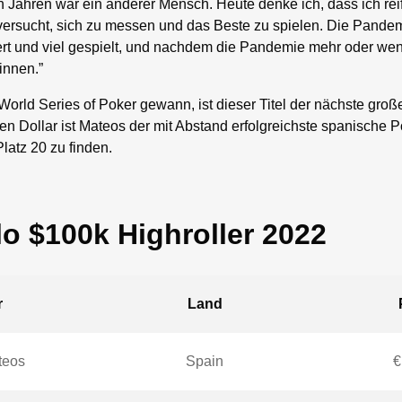
 Jahren war ein anderer Mensch. Heute denke ich, dass ich rei
 versucht, sich zu messen und das Beste zu spielen. Die Pandem
iert und viel gespielt, und nachdem die Pandemie mehr oder weni
innen.”
rld Series of Poker gewann, ist dieser Titel der nächste große 
 Dollar ist Mateos der mit Abstand erfolgreichste spanische P
latz 20 zu finden.
o $100k Highroller 2022
r
Land
teos
Spain
€