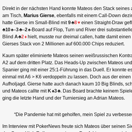
Direkt in der nächsten Hand konnte Mateos den Stack seines
am Tisch,
Marius Gierse
, ebenfalls mit einem Call-Down dezi
hatte Gierse im Small-Blind mit
9
8
einen Straight-Draw gef
10
–
3
–
2
-Board auf Flop, Turn und River drei substantiel
Blind
A
2
hielt, musste nur dreimal callen, hatte damit ei
Gierses Stack von 2 Millionen auf 600.000 Chips reduziert.
Kaum später eliminierte Mateos seinen weißrussischen Kontr
A2 auf dem dritten Platz. Das Heads-Up zwischen Mateos und 
Spanier ging mit einer 25:1-Führung in das Duell. Er konnte e
einmal mit A6 > K6 verdoppeln zu lassen. Doch aus der eine
Aufholjagd. Gierse hatte auch danach kaum 10 Big Blinds, sc
und Mateos callte mit
K
3
. Das Board brachte keinem Spiel
ging die letzte Hand und der Turniersieg an Adrian Mateos.
“Die Pandemie hat mit geholfen, mein Spiel zu verbess
Im Interview mit PokerNews freute sich Mateos über seinen Si