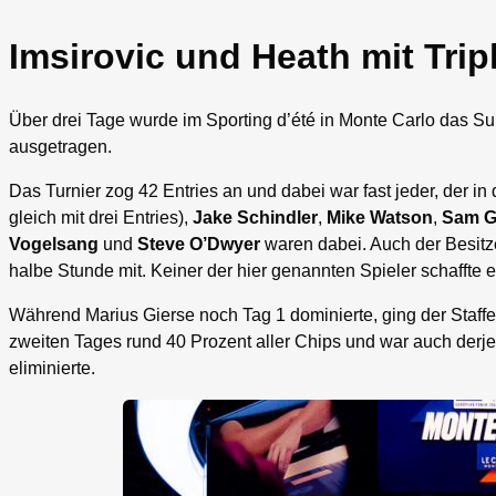
Imsirovic und Heath mit Trip
Über drei Tage wurde im Sporting d’été in Monte Carlo das Su
ausgetragen.
Das Turnier zog 42 Entries an und dabei war fast jeder, der 
gleich mit drei Entries),
Jake Schindler
,
Mike Watson
,
Sam G
Vogelsang
und
Steve O’Dwyer
waren dabei. Auch der Besitz
halbe Stunde mit. Keiner der hier genannten Spieler schaffte e
Während Marius Gierse noch Tag 1 dominierte, ging der Staffe
zweiten Tages rund 40 Prozent aller Chips und war auch derje
eliminierte.