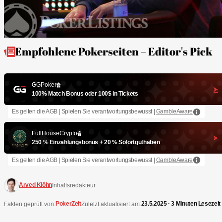
Empfohlene Pokerseiten – Editor's Pick
GGPoker
100% Match Bonus oder 100$ in Tickets
Es gelten die AGB | Spielen Sie verantwortungsbewusst |
GambleAware
FullHouseCrypto
250 % Einzahlungsbonus + 20 % Sofortguthaben
Es gelten die AGB | Spielen Sie verantwortungsbewusst |
GambleAware
Arved Klöhn
Inhaltsredakteur
PokerZeit
23.5.2025 · 3 Minuten Lesezeit
Fakten geprüft von:
Zuletzt aktualisiert am: