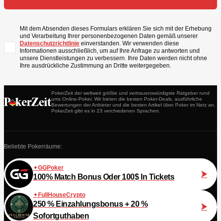
Mit dem Absenden dieses Formulars erklären Sie sich mit der Erhebung
und Verarbeitung Ihrer personenbezogenen Daten gemäß unserer
Datenschutzrichtlinie
einverstanden. Wir verwenden diese
Informationen ausschließlich, um auf Ihre Anfrage zu antworten und
unsere Dienstleistungen zu verbessern. Ihre Daten werden nicht ohne
Ihre ausdrückliche Zustimmung an Dritte weitergegeben.
PokerZeit der weltweit größte und vertrauenswürdigste Ratgeber rund
ums Online-Poker. Wir bieten die besten Poker-Deals, ausführliche
Bewertungen der Anbieter und die besten Artikel über Poker im Netz an.
PokerZeit gibt es in 23 verchiedenen Sprachen.
Beliebte Pokerräume:
GGPoker
100% Match Bonus Oder 100$ In Tickets
FullHouseCrypto
250 % Einzahlungsbonus + 20 %
Sofortguthaben