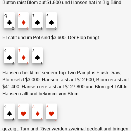
Button raist Blom auf $1.800 und Hansen hat im Big Blind
Q
9
7
6
Q
9
7
6
Er callt und im Pot sind $3.600. Der Flop bringt
9
7
3
9
7
3
Hansen checkt mit seinem Top Two Pair plus Flush Draw,
Blom setzt $3.000, Hansen raist auf $12.600, Blom reraist auf
$41.400, Hansen rereraist auf $127.800 und Blom geht All-In.
Hansen callt und bekommt von Blom
9
9
8
6
9
8
9
6
gezeigt. Turn und River werden zweimal gedealt und bringen