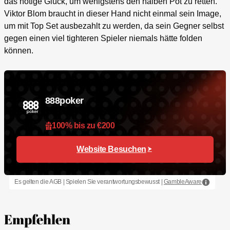
das nötige Glück, um wenigstens den halben Pot zu retten.
Viktor Blom braucht in dieser Hand nicht einmal sein Image,
um mit Top Set ausbezahlt zu werden, da sein Gegner selbst
gegen einen viel tighteren Spieler niemals hätte folden
können.
888poker
100% bis zu €200
Website Besuchen
Es gelten die AGB | Spielen Sie verantwortungsbewusst |
GambleAware
Empfehlen