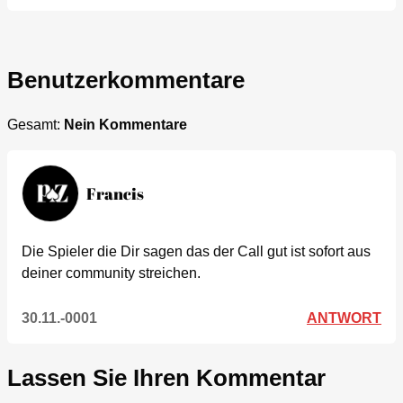
Benutzerkommentare
Gesamt:
Nein Kommentare
Francis
Die Spieler die Dir sagen das der Call gut ist sofort aus
deiner community streichen.
30.11.-0001
ANTWORT
Lassen Sie Ihren Kommentar