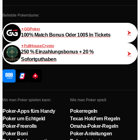
Beliebte Pokerräume:
GGPoker
100% Match Bonus Oder 100$ In Tickets
FullHouseCrypto
250 % Einzahlungsbonus + 20 %
Sofortguthaben
Wo man Poker spielen kann:
Wie man Poker spielt:
Poker-Apps fürs Handy
Pokerregeln
Poker um Echtgeld
Texas Hold’em Regeln
Poker-Freerolls
Omaha-Poker-Regeln
Poker Boni
Poker-Anleitungen