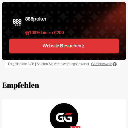
888poker
100% bis zu €200
Website Besuchen
Es gelten die AGB | Spielen Sie verantwortungsbewusst |
GambleAware
Empfehlen