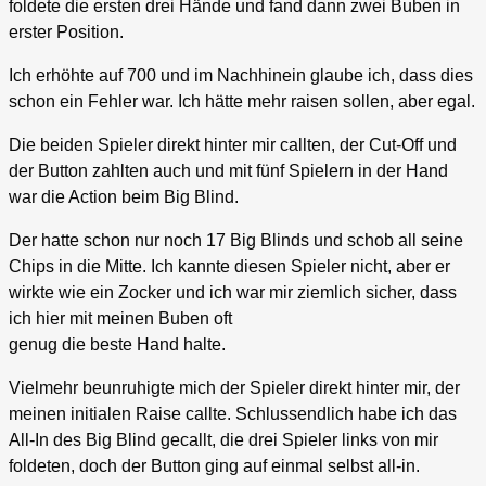
foldete die ersten drei Hände und fand dann zwei Buben in
erster Position.
Ich erhöhte auf 700 und im Nachhinein glaube ich, dass dies
schon ein Fehler war. Ich hätte mehr raisen sollen, aber egal.
Die beiden Spieler direkt hinter mir callten, der Cut-Off und
der Button zahlten auch und mit fünf Spielern in der Hand
war die Action beim Big Blind.
Der hatte schon nur noch 17 Big Blinds und schob all seine
Chips in die Mitte. Ich kannte diesen Spieler nicht, aber er
wirkte wie ein Zocker und ich war mir ziemlich sicher, dass
ich hier mit meinen Buben oft
genug die beste Hand halte.
Vielmehr beunruhigte mich der Spieler direkt hinter mir, der
meinen initialen Raise callte. Schlussendlich habe ich das
All-In des Big Blind gecallt, die drei Spieler links von mir
foldeten, doch der Button ging auf einmal selbst all-in.