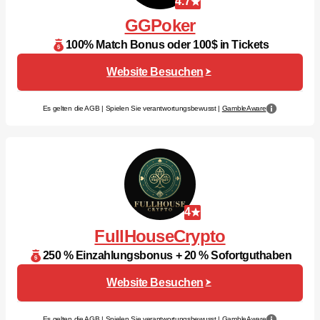
4.7
GGPoker
100% Match Bonus oder 100$ in Tickets
Website Besuchen
Es gelten die AGB | Spielen Sie verantwortungsbewusst |
GambleAware
4
FullHouseCrypto
250 % Einzahlungsbonus + 20 % Sofortguthaben
Website Besuchen
Es gelten die AGB | Spielen Sie verantwortungsbewusst |
GambleAware