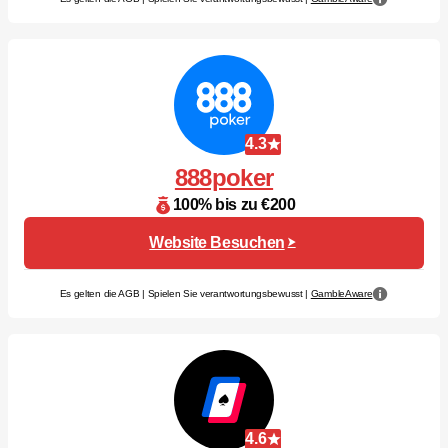
4.3
888poker
100% bis zu €200
Website Besuchen
Es gelten die AGB | Spielen Sie verantwortungsbewusst |
GambleAware
4.6