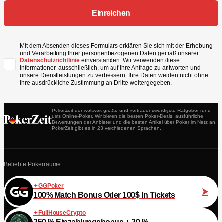
Mit dem Absenden dieses Formulars erklären Sie sich mit der Erhebung
und Verarbeitung Ihrer personenbezogenen Daten gemäß unserer
Datenschutzrichtlinie
einverstanden. Wir verwenden diese
Informationen ausschließlich, um auf Ihre Anfrage zu antworten und
unsere Dienstleistungen zu verbessern. Ihre Daten werden nicht ohne
Ihre ausdrückliche Zustimmung an Dritte weitergegeben.
PokerZeit der weltweit größte und vertrauenswürdigste Ratgeber rund
ums Online-Poker. Wir bieten die besten Poker-Deals, ausführliche
Bewertungen der Anbieter und die besten Artikel über Poker im Netz an.
PokerZeit gibt es in 23 verchiedenen Sprachen.
Beliebte Pokerräume:
GGPoker
100% Match Bonus Oder 100$ In Tickets
FullHouseCrypto
250 % Einzahlungsbonus + 20 %