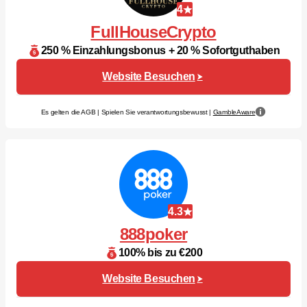
4
FullHouseCrypto
250 % Einzahlungsbonus + 20 % Sofortguthaben
Website Besuchen
Es gelten die AGB | Spielen Sie verantwortungsbewusst |
GambleAware
4.3
888poker
100% bis zu €200
Website Besuchen