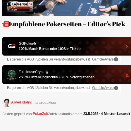
Empfohlene Pokerseiten – Editor's Pick
GGPoker
100% Match Bonus oder 100$ in Tickets
Es gelten die AGB | Spielen Sie verantwortungsbewusst |
GambleAware
FullHouseCrypto
250 % Einzahlungsbonus + 20 % Sofortguthaben
Es gelten die AGB | Spielen Sie verantwortungsbewusst |
GambleAware
Arved Klöhn
Inhaltsredakteur
PokerZeit
23.5.2025 · 4 Minuten Lesezeit
Fakten geprüft von:
Zuletzt aktualisiert am: