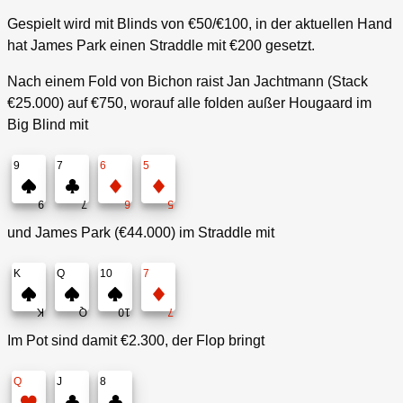
Gespielt wird mit Blinds von €50/€100, in der aktuellen Hand
hat James Park einen Straddle mit €200 gesetzt.
Nach einem Fold von Bichon raist Jan Jachtmann (Stack
€25.000) auf €750, worauf alle folden außer Hougaard im
Big Blind mit
9
7
6
5
9
7
6
5
und James Park (€44.000) im Straddle mit
K
Q
10
7
K
Q
10
7
Im Pot sind damit €2.300, der Flop bringt
Q
J
8