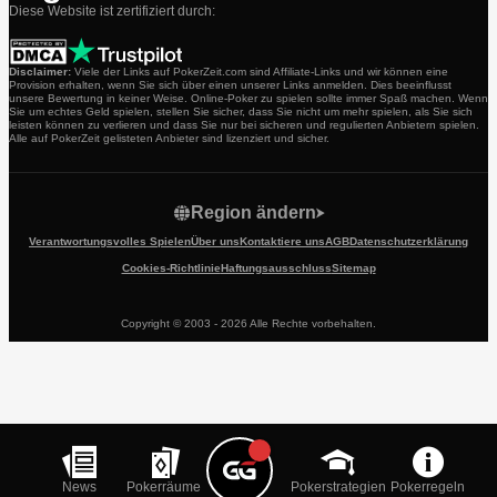
Diese Website ist zertifiziert durch:
Disclaimer:
Viele der Links auf PokerZeit.com sind Affiliate-Links und wir können eine
Provision erhalten, wenn Sie sich über einen unserer Links anmelden. Dies beeinflusst
unsere Bewertung in keiner Weise. Online-Poker zu spielen sollte immer Spaß machen. Wenn
Sie um echtes Geld spielen, stellen Sie sicher, dass Sie nicht um mehr spielen, als Sie sich
leisten können zu verlieren und dass Sie nur bei sicheren und regulierten Anbietern spielen.
Alle auf PokerZeit gelisteten Anbieter sind lizenziert und sicher.
Region ändern
Verantwortungsvolles Spielen
Über uns
Kontaktiere uns
AGB
Datenschutzerklärung
Cookies-Richtlinie
Haftungsausschluss
Sitemap
Copyright © 2003 - 2026 Alle Rechte vorbehalten.
News
Pokerräume
Pokerstrategien
Pokerregeln