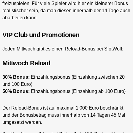
freizuspielen. Für viele Spieler wird hier ein kleinerer Bonus
realistischer sein, da man diesen innerhalb der 14 Tage auch
abarbeiten kann.
VIP Club und Promotionen
Jeden Mittwoch gibt es einen Reload-Bonus bei SlotWolf:
Mittwoch Reload
30% Bonus:
Einzahlungsbonus (Einzahlung zwischen 20
und 100 Euro)
50% Bonus:
Einzahlungsbonus (Einzahlung ab 100 Euro)
Der Reload-Bonus ist auf maximal 1.000 Euro beschränkt
und der Bonusbetrag muss innerhalb von 14 Tagen 45 Mal
umgesetzt werden.