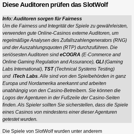
Diese Auditoren prüfen das SlotWolf
Info: Auditoren sorgen für Fairness
Um die Fairness und Integrität der Spiele zu gewährleisten,
verwenden gute Online-Casinos externe Auditoren, um
regelmäßige Analysen des Zufallszahlengenerators (RNG)
und der Auszahlungsquoten (RTP) durchzuführen. Die
seriösesten Auditoren sind
eCOGRA
(E-Commerce and
Online Gaming Regulation and Assurance),
GLI
(Gaming
Labs International),
TST
(Technical Systems Testing)
und
iTech Labs
. Alle sind von den Spielbehörden in ganz
Europa und Nordamerika anerkannt und arbeiten
unabhängig von den Casino-Betreibern. Sie können die
Logos der Agenturen in der Fußzeile der Casino-Seiten
finden. Als Spieler sollten Sie sicherstellen, dass die Spiele
eines Casinos von mindestens einer dieser Agenturen
getestet wurden.
Die Spiele von SlotWolf wurden unter anderem