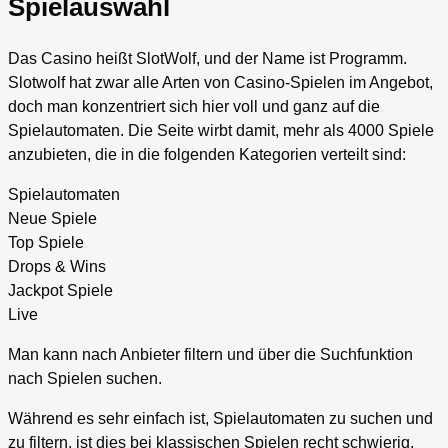
Spielauswahl
Das Casino heißt SlotWolf, und der Name ist Programm.
Slotwolf hat zwar alle Arten von Casino-Spielen im Angebot,
doch man konzentriert sich hier voll und ganz auf die
Spielautomaten. Die Seite wirbt damit, mehr als 4000 Spiele
anzubieten, die in die folgenden Kategorien verteilt sind:
Spielautomaten
Neue Spiele
Top Spiele
Drops & Wins
Jackpot Spiele
Live
Man kann nach Anbieter filtern und über die Suchfunktion
nach Spielen suchen.
Während es sehr einfach ist, Spielautomaten zu suchen und
zu filtern, ist dies bei klassischen Spielen recht schwierig.