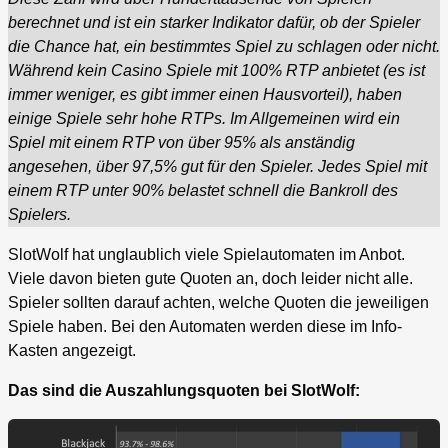
berechnet und ist ein starker Indikator dafür, ob der Spieler
die Chance hat, ein bestimmtes Spiel zu schlagen oder nicht.
Während kein Casino Spiele mit 100% RTP anbietet (es ist
immer weniger, es gibt immer einen Hausvorteil), haben
einige Spiele sehr hohe RTPs. Im Allgemeinen wird ein
Spiel mit einem RTP von über 95% als anständig
angesehen, über 97,5% gut für den Spieler. Jedes Spiel mit
einem RTP unter 90% belastet schnell die Bankroll des
Spielers.
SlotWolf hat unglaublich viele Spielautomaten im Anbot.
Viele davon bieten gute Quoten an, doch leider nicht alle.
Spieler sollten darauf achten, welche Quoten die jeweiligen
Spiele haben. Bei den Automaten werden diese im Info-
Kasten angezeigt.
Das sind die Auszahlungsquoten bei SlotWolf: