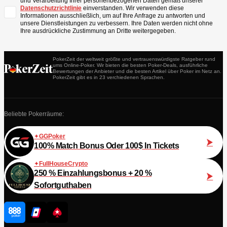
und Verarbeitung Ihrer personenbezogenen Daten gemäß unserer
Datenschutzrichtlinie
einverstanden. Wir verwenden diese
Informationen ausschließlich, um auf Ihre Anfrage zu antworten und
unsere Dienstleistungen zu verbessern. Ihre Daten werden nicht ohne
Ihre ausdrückliche Zustimmung an Dritte weitergegeben.
PokerZeit der weltweit größte und vertrauenswürdigste Ratgeber rund
ums Online-Poker. Wir bieten die besten Poker-Deals, ausführliche
Bewertungen der Anbieter und die besten Artikel über Poker im Netz an.
PokerZeit gibt es in 23 verchiedenen Sprachen.
Beliebte Pokerräume:
GGPoker
100% Match Bonus Oder 100$ In Tickets
FullHouseCrypto
250 % Einzahlungsbonus + 20 %
Sofortguthaben