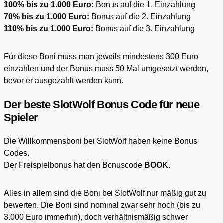
100% bis zu 1.000 Euro:
Bonus auf die 1. Einzahlung
70% bis zu 1.000 Euro:
Bonus auf die 2. Einzahlung
110% bis zu 1.000 Euro:
Bonus auf die 3. Einzahlung
Für diese Boni muss man jeweils mindestens 300 Euro
einzahlen und der Bonus muss 50 Mal umgesetzt werden,
bevor er ausgezahlt werden kann.
Der beste SlotWolf Bonus Code für neue
Spieler
Die Willkommensboni bei SlotWolf haben keine Bonus
Codes.
Der Freispielbonus hat den Bonuscode
BOOK
.
Alles in allem sind die Boni bei SlotWolf nur mäßig gut zu
bewerten. Die Boni sind nominal zwar sehr hoch (bis zu
3.000 Euro immerhin), doch verhältnismäßig schwer