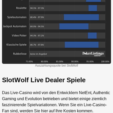
Auszahlungsquote bei SlotWolf
SlotWolf Live Dealer Spiele
Das Live-Casino wird von den Entwicklern NetEnt, Authentic
Gaming und Evolution betrieben und bietet einige ziemlich
faszinierende Spielvariationen. Wenn Sie ein Live-Casino-
Fan sind, werden Sie hier auf Ihre Kosten kommen.