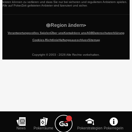
leisten können zu verlieren und dass Sie nur bei sicheren und regulierten Anbietern spielen.
Alle auf PokerZeit gelisteten Anbieter sind lizenziert und sicher.
Region ändern
Verantwortungsvolles Spielen
Über uns
Kontaktiere uns
AGB
Datenschutzerklärung
Cookies-Richtlinie
Haftungsausschluss
Sitemap
Copyright © 2003 - 2026 Alle Rechte vorbehalten.
News
Pokerräume
Pokerstrategien
Pokerregeln