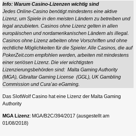
Info: Warum Casino-Lizenzen wichtig sind
Jedes Online-Casino benötigt mindestens eine aktive
Lizenz, um Spiele in den meisten Ländern zu betreiben und
legal anzubieten. Casinos ohne Lizenz gelten in allen
europäischen und nordamerikanischen Ländern als illegal.
Casinos ohne Lizenz arbeiten ohne Vorschriften und ohne
rechtliche Möglichkeiten für die Spieler. Alle Casinos, die auf
PokerZeit.com empfohlen werden, arbeiten mit mindestens
einer seriösen Lizenz. Die vier wichtigsten
Lizenzierungsbehörden sind: Malta Gaming Authority
(MGA), Gibraltar Gaming License (GGL), UK Gambling
Commission und Cura’ao eGaming.
Das SlotWolf Casino hat eine Lizenz der Malta Gaming
Authority
MGA Lizenz
: MGA/B2C/394/2017 (ausgestellt am
01/08/2018)