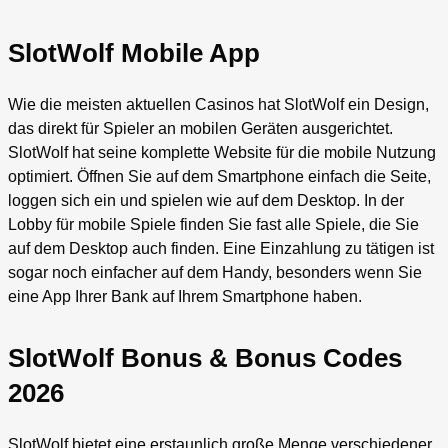
SlotWolf Mobile App
Wie die meisten aktuellen Casinos hat SlotWolf ein Design,
das direkt für Spieler an mobilen Geräten ausgerichtet.
SlotWolf hat seine komplette Website für die mobile Nutzung
optimiert. Öffnen Sie auf dem Smartphone einfach die Seite,
loggen sich ein und spielen wie auf dem Desktop. In der
Lobby für mobile Spiele finden Sie fast alle Spiele, die Sie
auf dem Desktop auch finden. Eine Einzahlung zu tätigen ist
sogar noch einfacher auf dem Handy, besonders wenn Sie
eine App Ihrer Bank auf Ihrem Smartphone haben.
SlotWolf Bonus & Bonus Codes
2026
SlotWolf bietet eine erstaunlich große Menge verschiedener