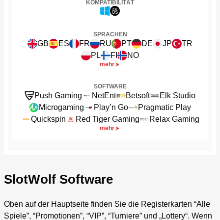
KOMPATIBILITÄT
SPRACHEN
GB
ES
FR
RU
PT
DE
JP
TR
PL
FI
NO
mehr
SOFTWARE
Push Gaming
NetEnt
Betsoft
Elk Studio
Microgaming
Play’n Go
Pragmatic Play
Quickspin
Red Tiger Gaming
Relax Gaming
mehr
SlotWolf Software
Oben auf der Hauptseite finden Sie die Registerkarten “Alle
Spiele”, “Promotionen”, “VIP”, “Turniere” und „Lottery“. Wenn