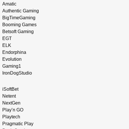
Amatic
Authentic Gaming
BigTimeGaming
Booming Games
Betsoft Gaming
EGT
ELK
Endorphina
Evolution
Gaming1
IronDogStudio
iSoftBet
Netent
NextGen
Play’n GO
Playtech
Pragmatic Play