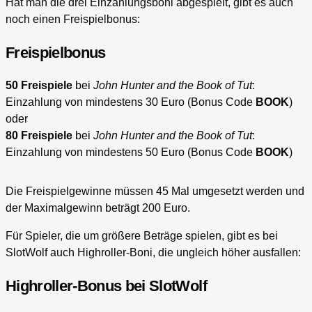
Hat man die drei Einzahlungsboni abgespielt, gibt es auch
noch einen Freispielbonus:
Freispielbonus
50 Freispiele
bei
John Hunter and the Book of Tut
:
Einzahlung von mindestens 30 Euro (Bonus Code
BOOK
)
oder
80 Freispiele
bei
John Hunter and the Book of Tut
:
Einzahlung von mindestens 50 Euro (Bonus Code
BOOK
)
Die Freispielgewinne müssen 45 Mal umgesetzt werden und
der Maximalgewinn beträgt 200 Euro.
Für Spieler, die um größere Beträge spielen, gibt es bei
SlotWolf auch Highroller-Boni, die ungleich höher ausfallen:
Highroller-Bonus bei SlotWolf