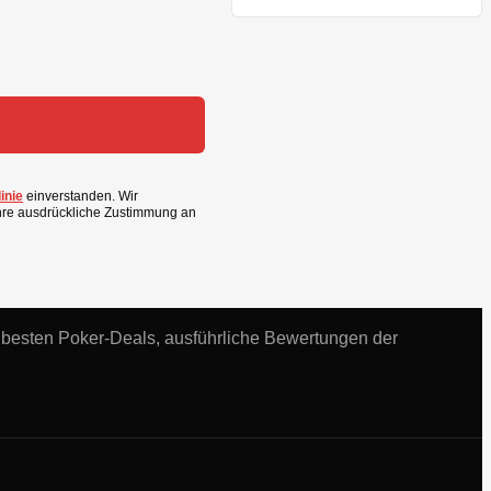
inie
einverstanden. Wir
Ihre ausdrückliche Zustimmung an
e besten Poker-Deals, ausführliche Bewertungen der