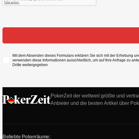
Mit dem Absenden dieses Formulars erklären Sie sich mit der Erhebung 
verwenden diese Informationen ausschließlich, um auf Ihre Anfrage zu ant
Dritte weitergegeben.
PokerZeit der weltweit größte und vert
Anbieter und die besten Artikel über Po
Beliebte Pokerräume: