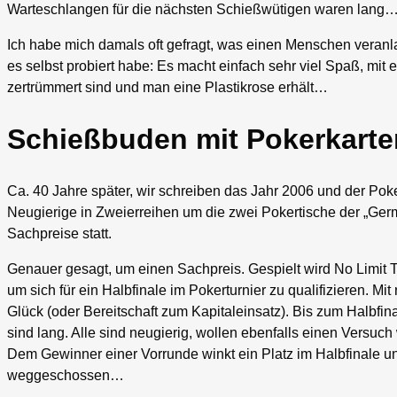
Warteschlangen für die nächsten Schießwütigen waren lang
Ich habe mich damals oft gefragt, was einen Menschen veranla
es selbst probiert habe: Es macht einfach sehr viel Spaß, mit
zertrümmert sind und man eine Plastikrose erhält…
Schießbuden mit Pokerkarte
Ca. 40 Jahre später, wir schreiben das Jahr 2006 und der Pok
Neugierige in Zweierreihen um die zwei Pokertische der „Germ
Sachpreise statt.
Genauer gesagt, um einen Sachpreis. Gespielt wird No Limit T
um sich für ein Halbfinale im Pokerturnier zu qualifizieren. Mi
Glück (oder Bereitschaft zum Kapitaleinsatz). Bis zum Halbfi
sind lang. Alle sind neugierig, wollen ebenfalls einen Versuc
Dem Gewinner einer Vorrunde winkt ein Platz im Halbfinale un
weggeschossen…