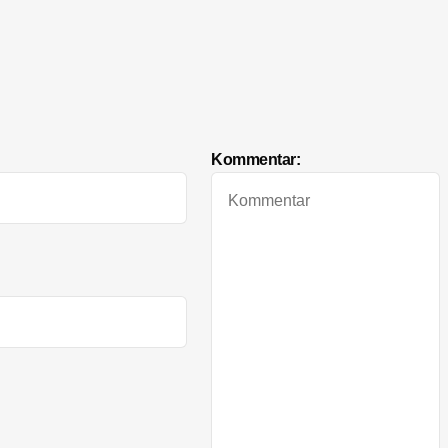
Kommentar: