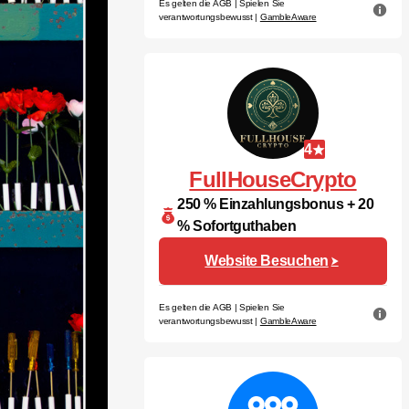
Es gelten die AGB | Spielen Sie
verantwortungsbewusst |
GambleAware
4
FullHouseCrypto
250 % Einzahlungsbonus + 20
% Sofortguthaben
Website Besuchen
Es gelten die AGB | Spielen Sie
verantwortungsbewusst |
GambleAware