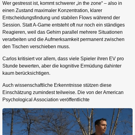
Wer gestresst ist, kommt schwerer „in the zone“ – also in
einen Zustand maximaler Konzentration, klarer
Entscheidungsfindung und stabilen Flows während der
Session. Statt A-Game entsteht oft nur noch ein ständiges
Reagieren, weil das Gehirn parallel mehrere Situationen
verarbeiten und die Aufmerksamkeit permanent zwischen
den Tischen verschieben muss.
Carlos kritisiert vor allem, dass viele Spieler ihren EV pro
Stunde bewerten, aber die kognitive Ermüdung dahinter
kaum berücksichtigen.
Auch wissenschaftliche Erkenntnisse stützen diese
Einschätzung zumindest teilweise. Die von der American
Psychological Association veröffentlichte