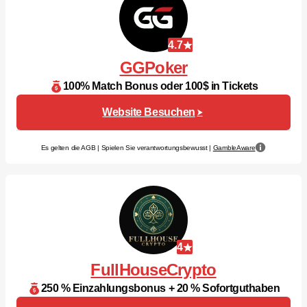
4.7
GGPoker
100% Match Bonus oder 100$ in Tickets
Website Besuchen
Es gelten die AGB | Spielen Sie verantwortungsbewusst |
GambleAware
4
FullHouseCrypto
250 % Einzahlungsbonus + 20 % Sofortguthaben