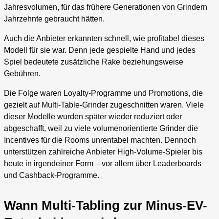
Jahresvolumen, für das frühere Generationen von Grindern
Jahrzehnte gebraucht hätten.
Auch die Anbieter erkannten schnell, wie profitabel dieses
Modell für sie war. Denn jede gespielte Hand und jedes
Spiel bedeutete zusätzliche Rake beziehungsweise
Gebühren.
Die Folge waren Loyalty-Programme und Promotions, die
gezielt auf Multi-Table-Grinder zugeschnitten waren. Viele
dieser Modelle wurden später wieder reduziert oder
abgeschafft, weil zu viele volumenorientierte Grinder die
Incentives für die Rooms unrentabel machten. Dennoch
unterstützen zahlreiche Anbieter High-Volume-Spieler bis
heute in irgendeiner Form – vor allem über Leaderboards
und Cashback-Programme.
Wann Multi-Tabling zur Minus-EV-