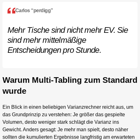
Carlos “perdigg”
Mehr Tische sind nicht mehr EV. Sie
sind mehr mittelmäßige
Entscheidungen pro Stunde.
Warum Multi-Tabling zum Standard
wurde
Ein Blick in einen beliebigen Varianzrechner reicht aus, um
das Grundprinzip zu verstehen: Je größer das gespielte
Volumen, desto weniger stark schlägt die Varianz ins
Gewicht. Anders gesagt: Je mehr man spielt, desto näher
sollten die kumulierten Ergebnisse langfristig am erwarteten