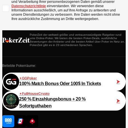
und Verarbeitung Ihrer personenbezogenen Daten gemäß unserer
Datenschutzrichtlinie
einverstanden. Wir verwenden diese
Informationen ausschließlich, um auf Ihre Anfrage zu antworten und
unsere Dienstleistungen zu verbessern. Ihre Daten werden nicht ohne
Ihre ausdrückliche Zustimmung an Dritte weitergegeben.
PokerZeit der weltweit größte und vertrauenswürdigste Ratgeber rund
ums Online-Poker. Wir bieten die besten Poker-Deals, ausführliche
Bewertungen der Anbieter und die besten Artikel über Poker im Netz an.
PokerZeit gibt es in 23 verchiedenen Sprachen.
Beliebte Pokerräume:
GGPoker
100% Match Bonus Oder 100$ In Tickets
FullHouseCrypto
250 % Einzahlungsbonus + 20 %
Sofortguthaben