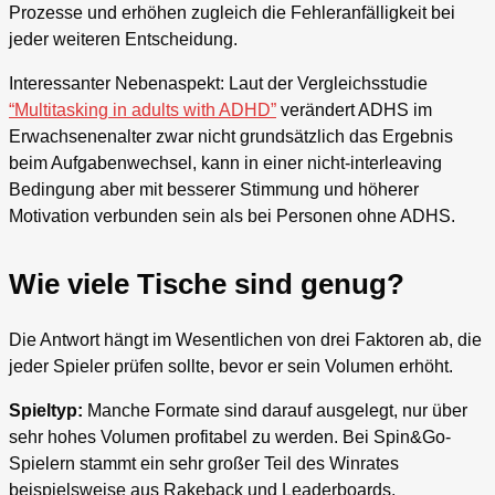
Prozesse und erhöhen zugleich die Fehleranfälligkeit bei
jeder weiteren Entscheidung.
Interessanter Nebenaspekt: Laut der Vergleichsstudie
“Multitasking in adults with ADHD”
verändert ADHS im
Erwachsenenalter zwar nicht grundsätzlich das Ergebnis
beim Aufgabenwechsel, kann in einer nicht-interleaving
Bedingung aber mit besserer Stimmung und höherer
Motivation verbunden sein als bei Personen ohne ADHS.
Wie viele Tische sind genug?
Die Antwort hängt im Wesentlichen von drei Faktoren ab, die
jeder Spieler prüfen sollte, bevor er sein Volumen erhöht.
Spieltyp:
Manche Formate sind darauf ausgelegt, nur über
sehr hohes Volumen profitabel zu werden. Bei Spin&Go-
Spielern stammt ein sehr großer Teil des Winrates
beispielsweise aus Rakeback und Leaderboards.