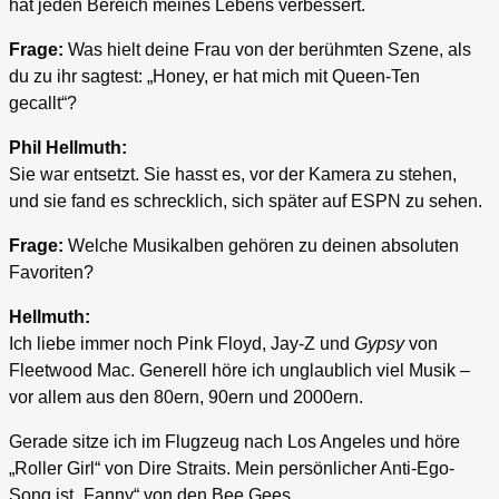
hat jeden Bereich meines Lebens verbessert.
Frage:
Was hielt deine Frau von der berühmten Szene, als
du zu ihr sagtest: „Honey, er hat mich mit Queen-Ten
gecallt“?
Phil Hellmuth:
Sie war entsetzt. Sie hasst es, vor der Kamera zu stehen,
und sie fand es schrecklich, sich später auf ESPN zu sehen.
Frage:
Welche Musikalben gehören zu deinen absoluten
Favoriten?
Hellmuth:
Ich liebe immer noch Pink Floyd, Jay-Z und
Gypsy
von
Fleetwood Mac. Generell höre ich unglaublich viel Musik –
vor allem aus den 80ern, 90ern und 2000ern.
Gerade sitze ich im Flugzeug nach Los Angeles und höre
„Roller Girl“ von Dire Straits. Mein persönlicher Anti-Ego-
Song ist „Fanny“ von den Bee Gees.