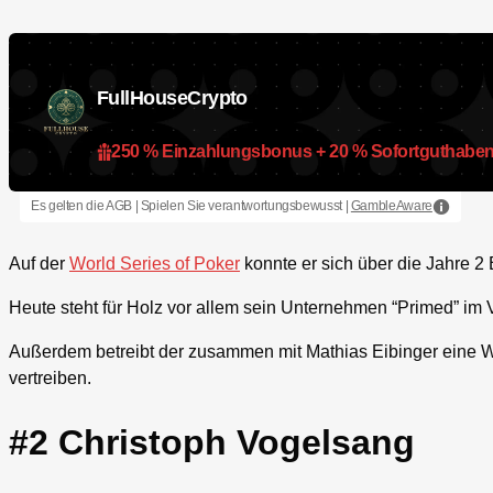
FullHouseCrypto
250 % Einzahlungsbonus + 20 % Sofortguthabe
Es gelten die AGB | Spielen Sie verantwortungsbewusst |
GambleAware
Auf der
World Series of Poker
konnte er sich über die Jahre 2 
Heute steht für Holz vor allem sein Unternehmen “Primed” im 
Außerdem betreibt der zusammen mit Mathias Eibinger eine W
vertreiben.
#2 Christoph Vogelsang