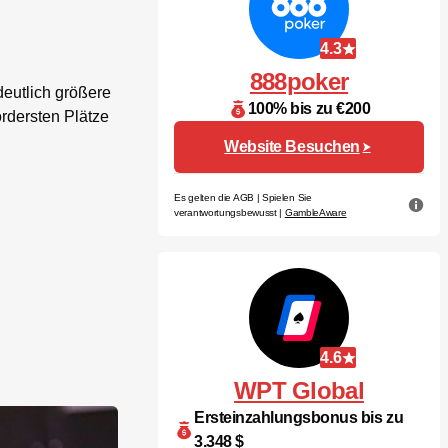
4.3
888poker
deutlich größere
100% bis zu €200
ordersten Plätze
Website Besuchen
Es gelten die AGB | Spielen Sie
verantwortungsbewusst |
GambleAware
4.6
WPT Global
Ersteinzahlungsbonus bis zu
3.348 $