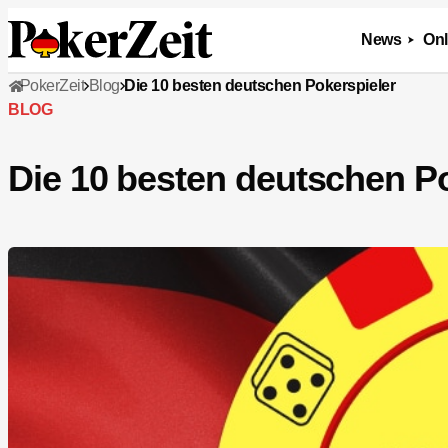
News
Onl
PokerZeit
Blog
Die 10 besten deutschen Pokerspieler
BLOG
Die 10 besten deutschen Po