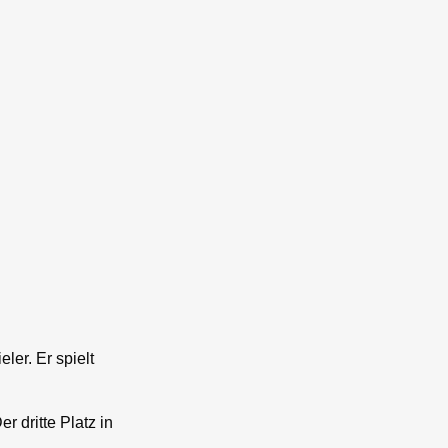
ler. Er spielt
 dritte Platz in