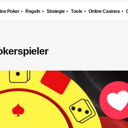
ine Poker
Regeln
Strategie
Tools
Online Casinos
kerspieler