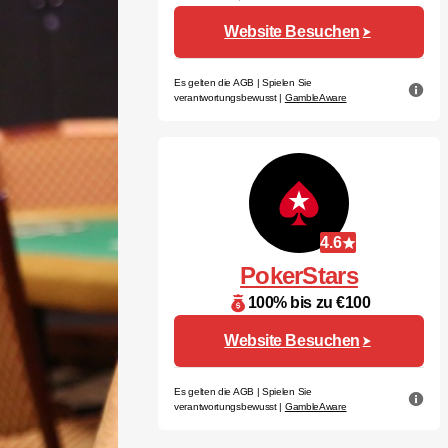
Website Besuchen
Es gelten die AGB | Spielen Sie
verantwortungsbewusst |
GambleAware
4.6
PokerStars
100% bis zu €100
Website Besuchen
Es gelten die AGB | Spielen Sie
verantwortungsbewusst |
GambleAware