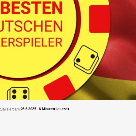
26.6.2025 · 6 Minuten Lesezeit
tualisiert am: