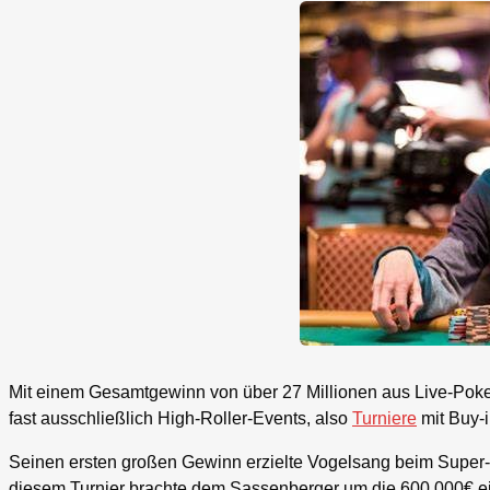
Mit einem Gesamtgewinn von über 27 Millionen aus Live-Pokers
fast ausschließlich High-Roller-Events, also
Turniere
mit Buy-
Seinen ersten großen Gewinn erzielte Vogelsang beim Super-H
diesem Turnier brachte dem Sassenberger um die 600.000€ ei