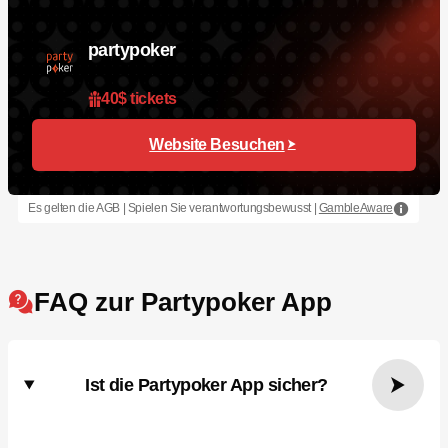
partypoker
40$ tickets
Website Besuchen
Es gelten die AGB | Spielen Sie verantwortungsbewusst |
GambleAware
FAQ zur Partypoker App
Ist die Partypoker App sicher?