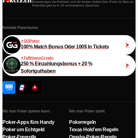
Bewertungen der Anbieter und die besten Artikel über Poker im Netz an.
PokerZeit gibt es in 23 verchiedenen Sprachen.
Beliebte Pokerräume:
GGPoker
100% Match Bonus Oder 100$ In Tickets
FullHouseCrypto
250 % Einzahlungsbonus + 20 %
Sofortguthaben
Wo man Poker spielen kann:
Wie man Poker spielt:
Poker-Apps fürs Handy
Pokerregeln
Poker um Echtgeld
Texas Hold’em Regeln
Poker-Freerolls
Omaha-Poker-Regeln