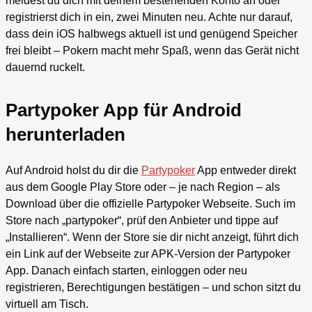
meldest du dich mit deinem bestehenden Konto an oder
registrierst dich in ein, zwei Minuten neu. Achte nur darauf,
dass dein iOS halbwegs aktuell ist und genügend Speicher
frei bleibt – Pokern macht mehr Spaß, wenn das Gerät nicht
dauernd ruckelt.
Partypoker App für Android
herunterladen
Auf Android holst du dir die
Partypoker
App entweder direkt
aus dem Google Play Store oder – je nach Region – als
Download über die offizielle Partypoker Webseite. Such im
Store nach „partypoker“, prüf den Anbieter und tippe auf
„Installieren“. Wenn der Store sie dir nicht anzeigt, führt dich
ein Link auf der Webseite zur APK-Version der Partypoker
App. Danach einfach starten, einloggen oder neu
registrieren, Berechtigungen bestätigen – und schon sitzt du
virtuell am Tisch.