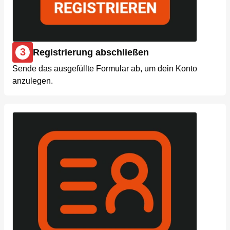
3
Registrierung abschließen
Sende das ausgefüllte Formular ab, um dein Konto
anzulegen.