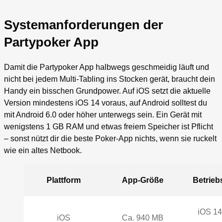
Systemanforderungen der
Partypoker App
Damit die Partypoker App halbwegs geschmeidig läuft und
nicht bei jedem Multi-Tabling ins Stocken gerät, braucht dein
Handy ein bisschen Grundpower. Auf iOS setzt die aktuelle
Version mindestens iOS 14 voraus, auf Android solltest du
mit Android 6.0 oder höher unterwegs sein. Ein Gerät mit
wenigstens 1 GB RAM und etwas freiem Speicher ist Pflicht
– sonst nützt dir die beste Poker-App nichts, wenn sie ruckelt
wie ein altes Netbook.
Plattform
App-Größe
Betrieb
iOS 14
iOS
Ca. 940 MB