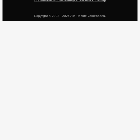
Cookies-Richtlinie
Haftungsausschluss
Sitemap
Copyright © 2003 - 2026 Alle Rechte vorbehalten.