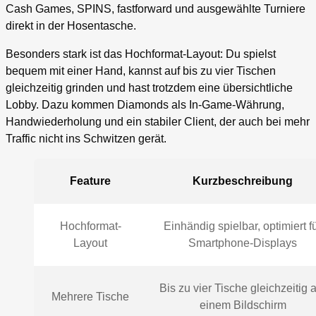
Cash Games, SPINS, fastforward und ausgewählte Turniere
direkt in der Hosentasche.
Besonders stark ist das Hochformat-Layout: Du spielst
bequem mit einer Hand, kannst auf bis zu vier Tischen
gleichzeitig grinden und hast trotzdem eine übersichtliche
Lobby. Dazu kommen Diamonds als In-Game-Währung,
Handwiederholung und ein stabiler Client, der auch bei mehr
Traffic nicht ins Schwitzen gerät.
Feature
Kurzbeschreibung
Hochformat-
Einhändig spielbar, optimiert f
Layout
Smartphone-Displays
Bis zu vier Tische gleichzeitig 
Mehrere Tische
einem Bildschirm