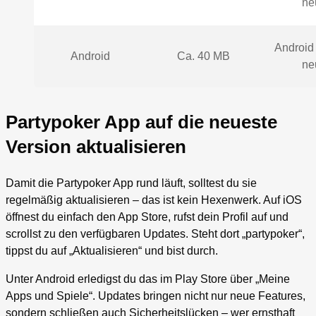
ne
Android 
Android
Ca. 40 MB
ne
Partypoker App auf die neueste
Version aktualisieren
Damit die Partypoker App rund läuft, solltest du sie
regelmäßig aktualisieren – das ist kein Hexenwerk. Auf iOS
öffnest du einfach den App Store, rufst dein Profil auf und
scrollst zu den verfügbaren Updates. Steht dort „partypoker“,
tippst du auf „Aktualisieren“ und bist durch.
Unter Android erledigst du das im Play Store über „Meine
Apps und Spiele“. Updates bringen nicht nur neue Features,
sondern schließen auch Sicherheitslücken – wer ernsthaft