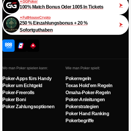
GGPoker
100% Match Bonus Oder 100$ In Tickets
FullHouseCrypto
250 % Einzahlungsbonus + 20 %
Sofortguthaben
Wo man Poker spielen kann:
Wie man Poker spielt:
Poker-Apps fürs Handy
Pokerregeln
Poker um Echtgeld
Texas Hold’em Regeln
Poker-Freerolls
Omaha-Poker-Regeln
Poker Boni
Poker-Anleitungen
Poker Zahlungsoptionen
Pokerstrategien
Poker Hand Ranking
Pokerbegriffe