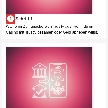
1
Schritt 1
Wähle im Zahlungsbereich Trustly aus, wenn du im
Casino mit Trustly bezahlen oder Geld abheben willst.