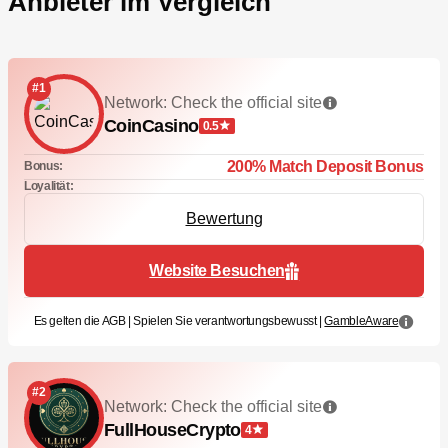
Anbieter im Vergleich
#1
Network: Check the official site
CoinCasino
0.5
200% Match Deposit Bonus
Bonus:
Loyalität:
Bewertung
Website Besuchen
Es gelten die AGB | Spielen Sie verantwortungsbewusst |
GambleAware
#2
Network: Check the official site
FullHouseCrypto
4