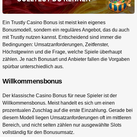
Ein Trustly Casino Bonus ist meist kein eigenes
Bonusmodell, sondern ein reguläres Angebot, das du auch
mit Trustly nutzen kannst. Entscheidend sind immer die
Bedingungen: Umsatzanforderungen, Zeitfenster,
Höchstgewinn und die Frage, welche Spiele überhaupt
zählen. Je nach Bonusart und Anbieter fallen die Vorgaben
spürbar unterschiedlich aus.
Willkommensbonus
Der klassische Casino Bonus für neue Spieler ist der
Willkommensbonus. Meist handelt es sich um einen
prozentualen Zuschlag auf die erste Einzahlung. Gerade bei
diesem Modell liegen Umsatzanforderungen oft im mittleren
Bereich, und nicht selten zählen nur ausgewählte Slots
vollständig für den Bonusumsatz.