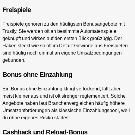
Freispiele
Freispiele gehören zu den häufigsten Bonusangebote mit
Trustly. Sie werden oft an bestimmte Automatenspiele
geknüpft und wirken auf den ersten Blick großzügig. Der
Haken steckt wie so oft im Detail: Gewinne aus Freispielen
sind häufig noch einmal an eigene Umsatzbedingungen
gebunden.
Bonus ohne Einzahlung
Ein Bonus ohne Einzahlung klingt verlockend, fällt aber
meist kleiner aus und ist oft strenger reglementiert. Solche
Angebote haben laut Branchenvergleichen häufig höhere
Umsatzanforderungen als klassische Einzahlungsboni, weil
du ohne eigenes Risiko startest.
Cashback und Reload-Bonus