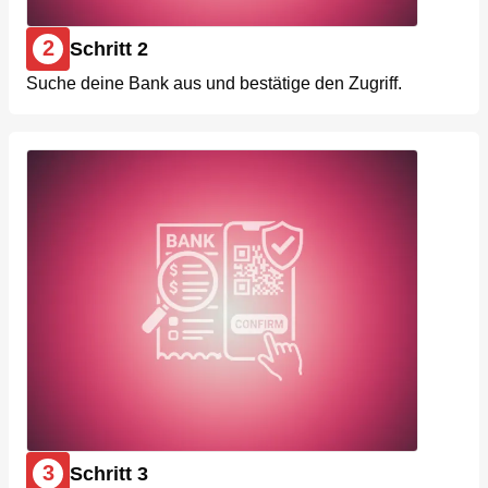
2
Schritt 2
Suche deine Bank aus und bestätige den Zugriff.
3
Schritt 3