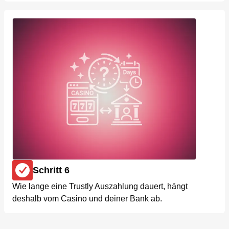
Schritt 6
Wie lange eine Trustly Auszahlung dauert, hängt
deshalb vom Casino und deiner Bank ab.