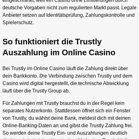
eingeschränkt, weil ein Casino ohne Limitierungen durch
deutsche Vorgaben nicht zum regulierten Markt passt. Legale
Anbieter setzen auf Identitätsprüfung, Zahlungskontrolle und
Spielerschutz.
So funktioniert die Trustly
Auszahlung im Online Casino
Bei Trustly im Online Casino läuft die Zahlung direkt über
dein Bankkonto. Die Verbindung zwischen Trustly und dem
Casino wird digital hergestellt, die technische Abwicklung
läuft über die Trustly Group ab.
Für Zahlungen mit Trustly brauchst du in der Regel kein
separates Nutzerkonto. Stattdessen öffnet sich ein Fenster
von Trustly, du wählst deine Bank, meldest dich mit deinen
Online-Banking-Daten an und gibst die Trustly Zahlung frei.
So werden deine Trustly Ein- und Auszahlungen deutlich