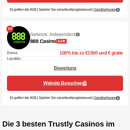
Es gelten die AGB | Spielen Sie verantwortungsbewusst |
GambleAware
#4
Network: Independent
888 Casino
4.4
100% bis zu €1500 und € gratis
Bonus:
Loyalität:
Bewertung
Website Besuchen
Es gelten die AGB | Spielen Sie verantwortungsbewusst |
GambleAware
Die 3 besten Trustly Casinos im