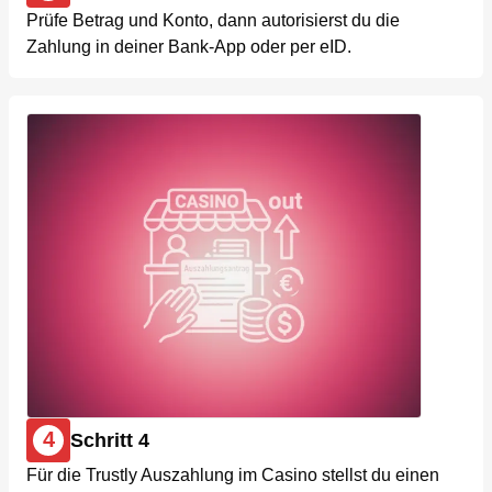
Prüfe Betrag und Konto, dann autorisierst du die
Zahlung in deiner Bank-App oder per eID.
4
Schritt 4
Für die Trustly Auszahlung im Casino stellst du einen