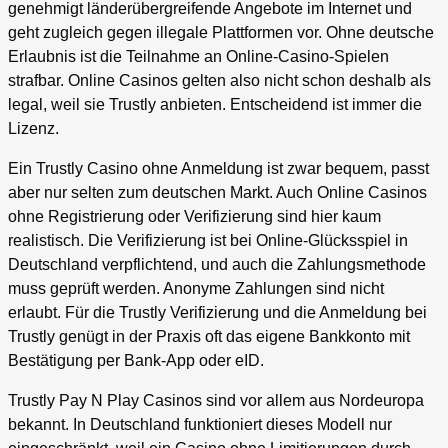
genehmigt länderübergreifende Angebote im Internet und
geht zugleich gegen illegale Plattformen vor. Ohne deutsche
Erlaubnis ist die Teilnahme an Online-Casino-Spielen
strafbar. Online Casinos gelten also nicht schon deshalb als
legal, weil sie Trustly anbieten. Entscheidend ist immer die
Lizenz.
Ein Trustly Casino ohne Anmeldung ist zwar bequem, passt
aber nur selten zum deutschen Markt. Auch Online Casinos
ohne Registrierung oder Verifizierung sind hier kaum
realistisch. Die Verifizierung ist bei Online-Glücksspiel in
Deutschland verpflichtend, und auch die Zahlungsmethode
muss geprüft werden. Anonyme Zahlungen sind nicht
erlaubt. Für die Trustly Verifizierung und die Anmeldung bei
Trustly genügt in der Praxis oft das eigene Bankkonto mit
Bestätigung per Bank-App oder eID.
Trustly Pay N Play Casinos sind vor allem aus Nordeuropa
bekannt. In Deutschland funktioniert dieses Modell nur