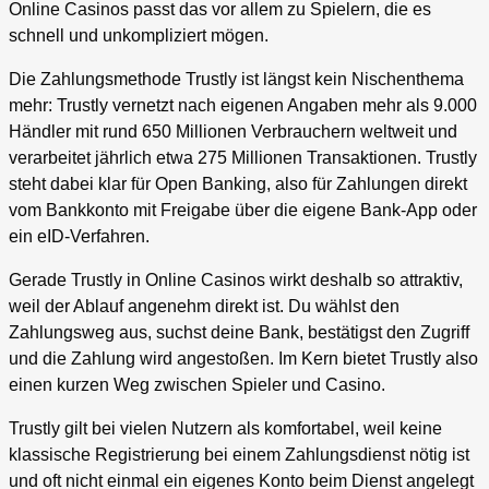
Online Casinos passt das vor allem zu Spielern, die es
schnell und unkompliziert mögen.
Die Zahlungsmethode Trustly ist längst kein Nischenthema
mehr: Trustly vernetzt nach eigenen Angaben mehr als 9.000
Händler mit rund 650 Millionen Verbrauchern weltweit und
verarbeitet jährlich etwa 275 Millionen Transaktionen. Trustly
steht dabei klar für Open Banking, also für Zahlungen direkt
vom Bankkonto mit Freigabe über die eigene Bank-App oder
ein eID-Verfahren.
Gerade Trustly in Online Casinos wirkt deshalb so attraktiv,
weil der Ablauf angenehm direkt ist. Du wählst den
Zahlungsweg aus, suchst deine Bank, bestätigst den Zugriff
und die Zahlung wird angestoßen. Im Kern bietet Trustly also
einen kurzen Weg zwischen Spieler und Casino.
Trustly gilt bei vielen Nutzern als komfortabel, weil keine
klassische Registrierung bei einem Zahlungsdienst nötig ist
und oft nicht einmal ein eigenes Konto beim Dienst angelegt