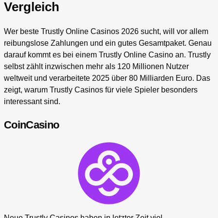
Vergleich
Wer beste Trustly Online Casinos 2026 sucht, will vor allem
reibungslose Zahlungen und ein gutes Gesamtpaket. Genau
darauf kommt es bei einem Trustly Online Casino an. Trustly
selbst zählt inzwischen mehr als 120 Millionen Nutzer
weltweit und verarbeitete 2025 über 80 Milliarden Euro. Das
zeigt, warum Trustly Casinos für viele Spieler besonders
interessant sind.
CoinCasino
Neue Trustly Casinos haben in letzter Zeit viel